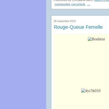
Published by Christiane
dans
loisirs créa
commenter cet article
…
26 septembre 2012
Rouge-Queue Femelle