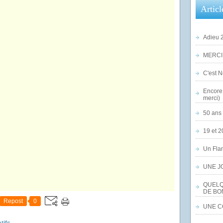
Articl
Adieu 2
MERCI,
C'est No
Encore 
merci)
50 ans 
19 et 2
Un Flam
UNE J
QUELQ
DE BO
Repost
0
UNE CO