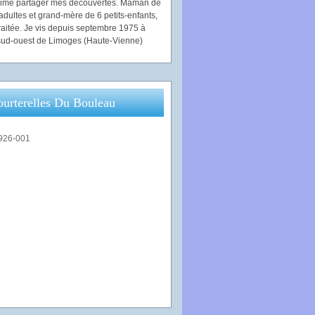
'aime partager mes découvertes. Maman de
adultes et grand-mère de 6 petits-enfants,
traitée. Je vis depuis septembre 1975 à
ud-ouest de Limoges (Haute-Vienne)
ourterelles Du Bouleau