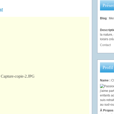
Présen
at
Blog
: Mes
Descript
la nature
loisirs créa
Contact
Profil
Name :
Ch
À Propos