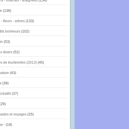
ns - insectes - araignées
(154)
ie
(136)
- fleurs - arbres
(133)
tits bonheurs
(102)
in
(53)
x divers
(52)
es de tourterelles (2013)
(45)
nature
(43)
x
(39)
créatifs
(37)
(29)
ades et voyages
(25)
e -
(19)