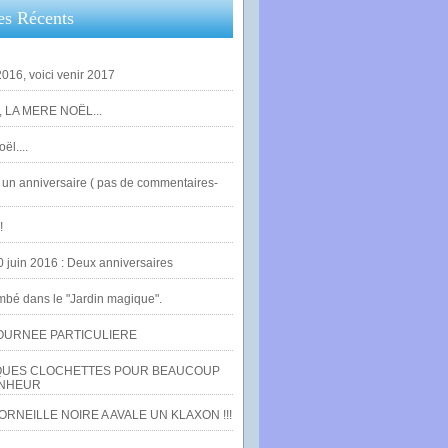
es Récents
016, voici venir 2017
 LA MERE NOËL...
ël....
un anniversaire ( pas de commentaires-
!
0 juin 2016 : Deux anniversaires
bé dans le "Jardin magique".
OURNEE PARTICULIERE
UES CLOCHETTES POUR BEAUCOUP
NHEUR
RNEILLE NOIRE A AVALE UN KLAXON !!!