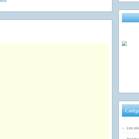
tifs
Catég
Les ois