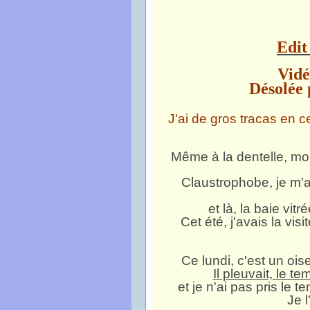
Edit
Vidé
Désolée 
J'ai de gros tracas en c
Même à la dentelle, mo
Claustrophobe, je m'a
et là, la baie vi
Cet été, j'avais la vis
Ce lundi, c'est un ois
Il pleuvait, le 
et je n'ai pas pris le 
Je l