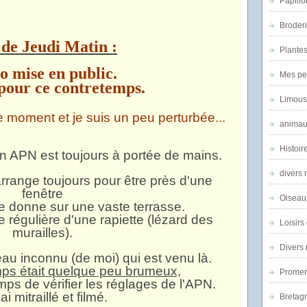
Papillo
Broder
 de Jeudi Matin :
Plantes 
o mise en public.
Mes pe
pour ce contretemps.
Limous
e moment et je suis un peu perturbée...
animau
Histoir
n APN est toujours à portée de mains.
divers 
rrange toujours pour être près d'une
fenêtre
Oiseau
trée donne sur une vaste terrasse.
ite régulière d'une rapiette (lézard des
Loisirs 
murailles).
Divers
eau inconnu (de moi) qui est venu là.
temps était quelque peu brumeux,
Promen
temps de vérifier les réglages de l'APN.
'ai mitraillé et filmé.
Bretagn