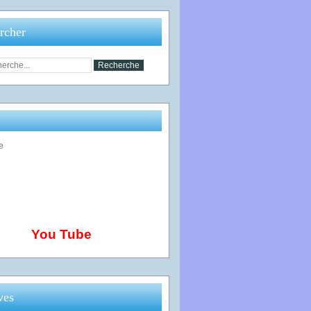
rcher
You Tube
ves