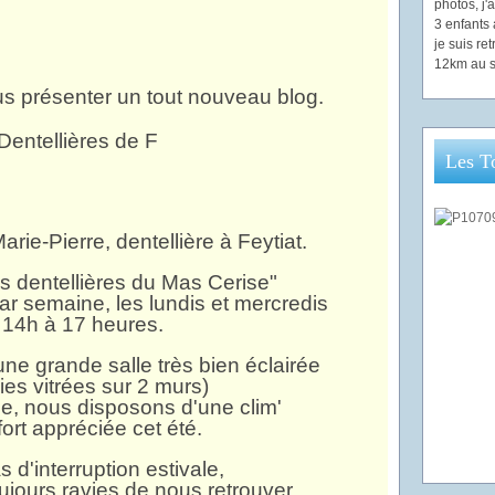
photos, j
3 enfants 
je suis re
12km au s
ous présenter un tout nouveau blog.
Les T
arie-Pierre, dentellière à Feytiat.
es dentellières du Mas Cerise"
par semaine, les lundis et mercredis
 14h à 17 heures.
ne grande salle très bien éclairée
ies vitrées sur 2 murs)
me, nous disposons d'une clim'
 fort appréciée cet été.
s d'interruption estivale,
ours ravies de nous retrouver.