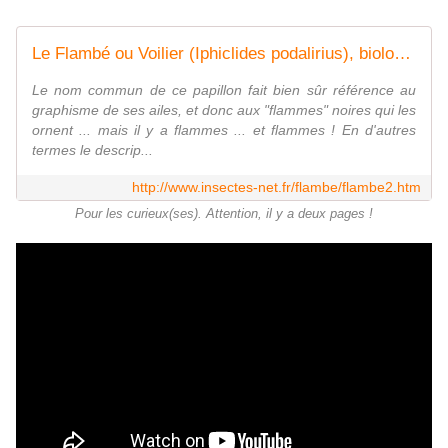
Le Flambé ou Voilier (Iphiclides podalirius), biologie, morphologie, développement.
Le nom commun de ce papillon fait bien sûr référence au
graphisme de ses ailes, et donc aux "flammes" noires qui les
ornent ... mais il y a flammes ... et flammes ! En d'autres
termes le descrip...
http://www.insectes-net.fr/flambe/flambe2.htm
Pour les curieux(ses). Attention, il y a deux pages !