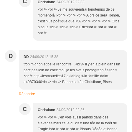
C
Christiane
24/09/2012 22:33
<br /> <br /> Je me souviendrai longtemps de ce
moment-là !<br /> <br /> <br /> Alors ce sera Toinon,
c'est plus poétique que MA.<br /> <br /> <br /> Gros
bisous.<br /> <br /> <br /> Cricri<br /> <br /> <br />
<br />
D
DD
24/09/2012 15:38
trop mignon et belle rencontre ...<br /> il y en a plein dans un
parc pas loin de chez moi, je les avais photographiés<br />
<br /> http://lesmouettes17.eklablog.fr/la-famille-daim-
a49870340<br /> <br /> Bonne soirée Christiane, Bises
Répondre
C
Christiane
24/09/2012 22:36
<br /> <br /> J'en vois aussi parfois dans des
élevages mais celle-ci, c'est une fée de la forêt de
Frugie !<br /> <br /> <br /> Bisous Dédée et bonne