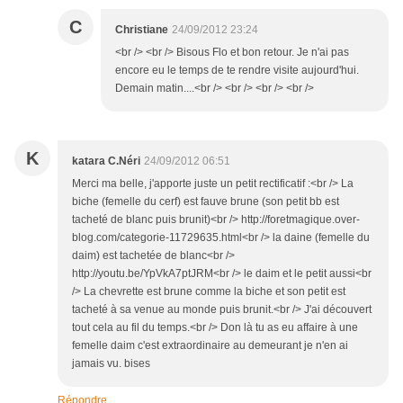
C
Christiane
24/09/2012 23:24
<br /> <br /> Bisous Flo et bon retour. Je n'ai pas
encore eu le temps de te rendre visite aujourd'hui.
Demain matin....<br /> <br /> <br /> <br />
K
katara C.Néri
24/09/2012 06:51
Merci ma belle, j'apporte juste un petit rectificatif :<br /> La
biche (femelle du cerf) est fauve brune (son petit bb est
tacheté de blanc puis brunit)<br /> http://foretmagique.over-
blog.com/categorie-11729635.html<br /> la daine (femelle du
daim) est tachetée de blanc<br />
http://youtu.be/YpVkA7ptJRM<br /> le daim et le petit aussi<br
/> La chevrette est brune comme la biche et son petit est
tacheté à sa venue au monde puis brunit.<br /> J'ai découvert
tout cela au fil du temps.<br /> Don là tu as eu affaire à une
femelle daim c'est extraordinaire au demeurant je n'en ai
jamais vu. bises
Répondre