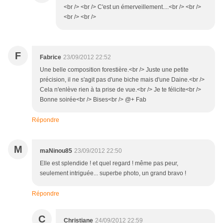
<br /> <br /> C'est un émerveillement....<br /> <br />
<br /> <br />
F
Fabrice
23/09/2012 22:52
Une belle composition forestière.<br /> Juste une petite
précision, il ne s'agit pas d'une biche mais d'une Daine.<br />
Cela n'enlève rien à ta prise de vue.<br /> Je te félicite<br />
Bonne soirée<br /> Bises<br /> @+ Fab
Répondre
M
maNinou85
23/09/2012 22:50
Elle est splendide ! et quel regard ! même pas peur,
seulement intriguée... superbe photo, un grand bravo !
Répondre
C
Christiane
24/09/2012 22:59