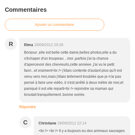
Commentaires
Ajouter un commentaire
R
Rima
28/09/2012 20:28
Bonjour ,elle est belle cette daine,belles photos,elle a du
s'échaper d'un troupeau ...moi ,parfois j'ai la chance
d'apercevoir des chevreuils,cette annéee ,j'ai vu le petit
faon...et vraiment<br /> j'étais contente d'autant plus qu'il est
venu vers moi,mais j'étais tellement troublée que je n'ai pas
pensé à faire une vidéo..il s'est arrêté à deux mètre de moi,et
paniqué il est vite reparti<br /> rejoindre sa maman qui
broutait tranquillement..bonne soirée.
Répondre
C
Christiane
28/09/2012 22:14
<br /> <br /> Il y a toujours eu des animaux sauvages