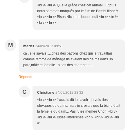
<br /> <br /> Quelle grâce chez cet animal ! Et puis
nous sommes marqués par le film de Bambi !!!<br />
<br /> <br /> Bises Nicole et bonne nuit.<br /> <br />
<br /> <br />
M
marief
24/09/2012 09:51
ça ,je le savais......chez des patrons chez qui je travaillais
comme femme de ménage ils avaient des daims dans un
parc,mâle et femelle...bises des charentais.....
Répondre
C
Christiane
24/09/2012 23:32
<br /> <br /> J'aurais dû le savoir : je vois des
élevages de daims, mais je croyais que la biche était
la femelle du daim... Pas fûtée mémée Cricri !<br />
<br /> <br /> Bises limousines.<br /> <br /> <br /> <br
/>