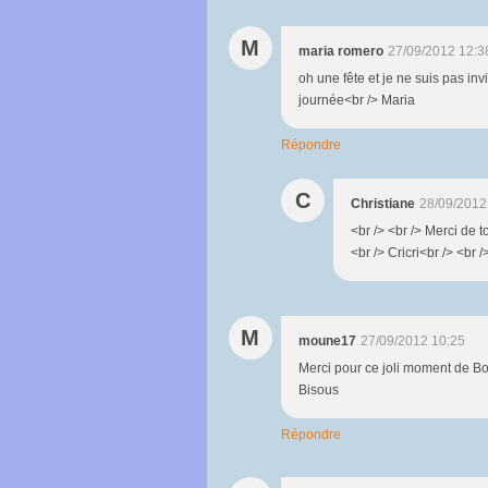
M
maria romero
27/09/2012 12:3
oh une fête et je ne suis pas invit
journée<br /> Maria
Répondre
C
Christiane
28/09/2012
<br /> <br /> Merci de t
<br /> Cricri<br /> <br /
M
moune17
27/09/2012 10:25
Merci pour ce joli moment de B
Bisous
Répondre