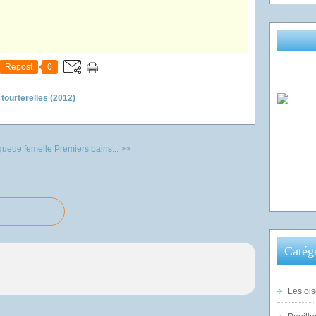
Repost
0
 tourterelles (2012)
ueue femelle
Premiers bains... >>
Catég
Les ois