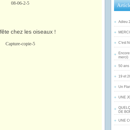
Articl
Adieu 2
 fête chez les oiseaux !
MERCI,
C'est No
Encore 
merci)
50 ans 
19 et 2
Un Flam
UNE J
QUELQ
DE BO
UNE CO