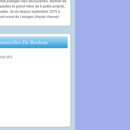
'aime partager mes découvertes. Maman de
adultes et grand-mère de 6 petits-enfants,
traitée. Je vis depuis septembre 1975 à
ud-ouest de Limoges (Haute-Vienne)
ourterelles Du Bouleau