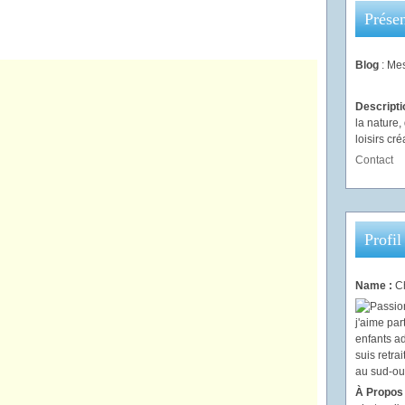
Présen
Blog
: Mes
Descript
la nature
loisirs créa
Contact
Profil
Name :
Ch
À Propos