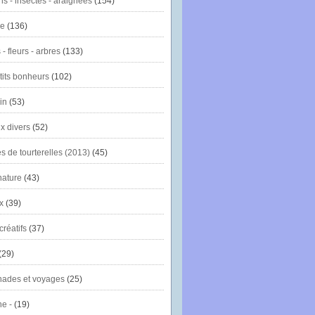
ns - insectes - araignées
(154)
ie
(136)
- fleurs - arbres
(133)
tits bonheurs
(102)
in
(53)
x divers
(52)
es de tourterelles (2013)
(45)
nature
(43)
x
(39)
créatifs
(37)
(29)
ades et voyages
(25)
e -
(19)