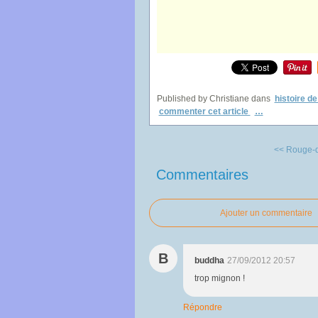
Published by Christiane
dans
histoire de
commenter cet article
…
<< Rouge-q
Commentaires
Ajouter un commentaire
B
buddha
27/09/2012 20:57
trop mignon !
Répondre