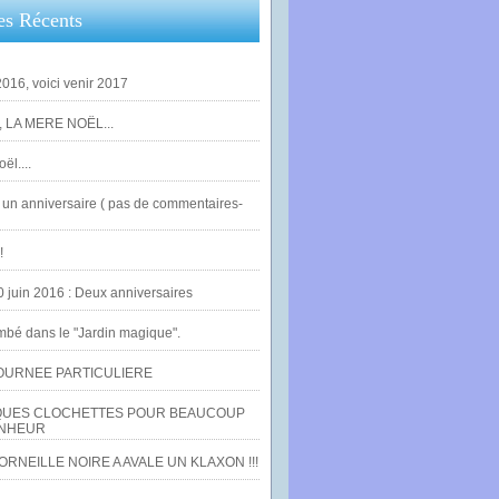
es Récents
016, voici venir 2017
 LA MERE NOËL...
ël....
un anniversaire ( pas de commentaires-
!
0 juin 2016 : Deux anniversaires
bé dans le "Jardin magique".
OURNEE PARTICULIERE
UES CLOCHETTES POUR BEAUCOUP
NHEUR
RNEILLE NOIRE A AVALE UN KLAXON !!!