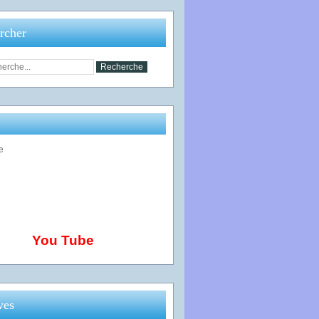
rcher
You Tube
ves