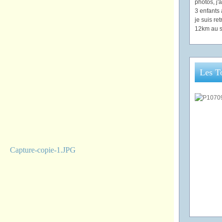
photos, j
3 enfants 
je suis re
12km au s
Les T