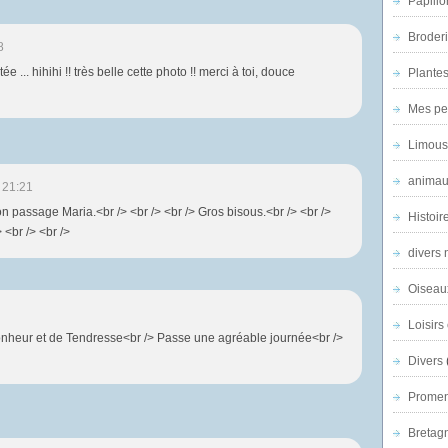
Papillo
Broder
8
ée ... hihihi !! très belle cette photo !! merci à toi, douce
Plantes 
Mes pe
Limous
animau
 21:21
on passage Maria.<br /> <br /> <br /> Gros bisous.<br /> <br />
Histoir
> <br /> <br />
divers 
Oiseau
Loisirs 
onheur et de Tendresse<br /> Passe une agréable journée<br />
Divers
Promen
Bretagn