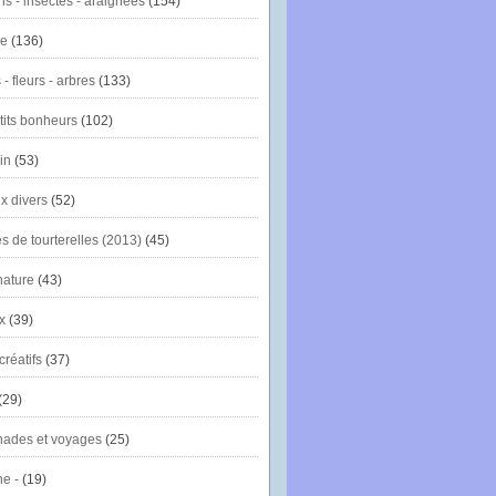
ns - insectes - araignées
(154)
ie
(136)
- fleurs - arbres
(133)
tits bonheurs
(102)
in
(53)
x divers
(52)
es de tourterelles (2013)
(45)
nature
(43)
x
(39)
créatifs
(37)
(29)
ades et voyages
(25)
e -
(19)