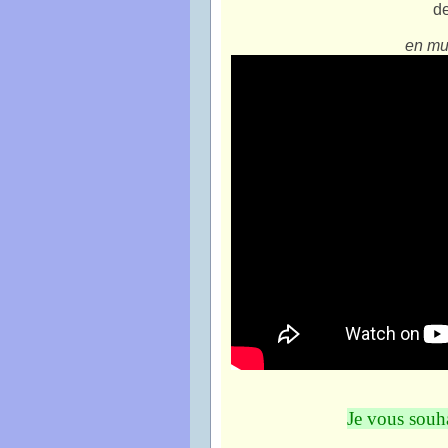
de
en mu
Je vous souh