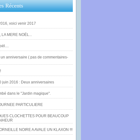
es Récents
016, voici venir 2017
 LA MERE NOËL...
ël....
un anniversaire ( pas de commentaires-
!
0 juin 2016 : Deux anniversaires
bé dans le "Jardin magique".
OURNEE PARTICULIERE
UES CLOCHETTES POUR BEAUCOUP
NHEUR
RNEILLE NOIRE A AVALE UN KLAXON !!!