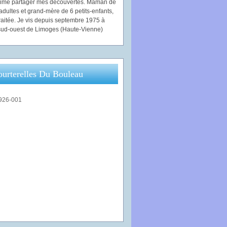
'aime partager mes découvertes. Maman de
adultes et grand-mère de 6 petits-enfants,
traitée. Je vis depuis septembre 1975 à
ud-ouest de Limoges (Haute-Vienne)
ourterelles Du Bouleau