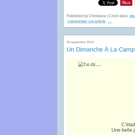
Published by Christiane ( Cricri)
dans
oi
commenter cet article
…
29 septembre 2014
Un Dimanche À La Campagn
C'étai
Une belle j