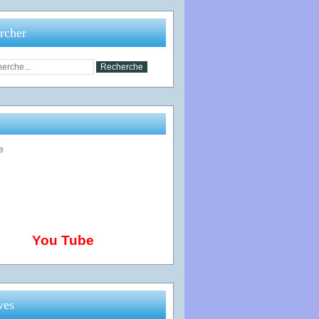
rcher
You Tube
ves