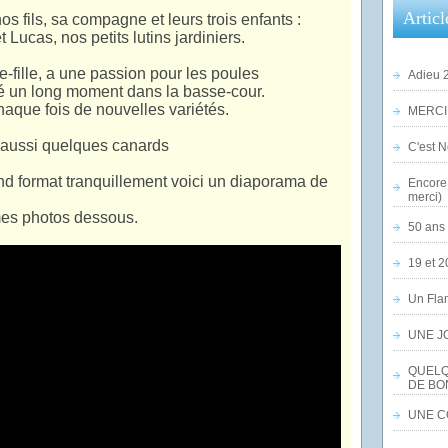
Articl
s fils, sa compagne et leurs trois enfants :
 Lucas, nos petits lutins jardiniers.
le-fille, a une passion pour les poules
Adieu 2
é un long moment dans la basse-cour.
haque fois de nouvelles variétés.
MERCI,
 aussi quelques canards
C'est No
nd format tranquillement voici un diaporama de
Encore 
merci)
mes photos dessous.
50 ans 
19 et 2
Un Flam
UNE J
QUELQ
DE BO
UNE CO