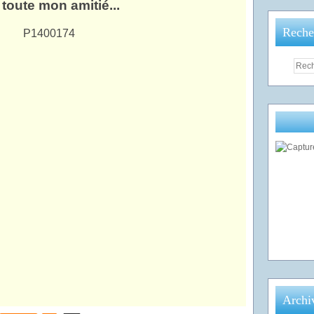
toute mon amitié...
Reche
Archi