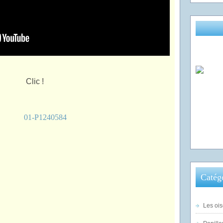
Catég
Les ois