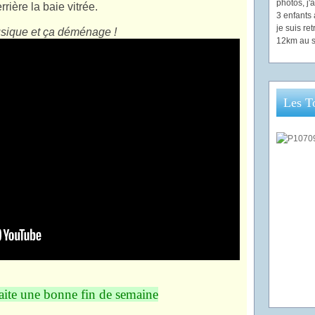
photos, j
rrière la baie vitrée.
3 enfants 
je suis re
sique et ça déménage !
12km au s
Les T
aite une bonne fin de semaine