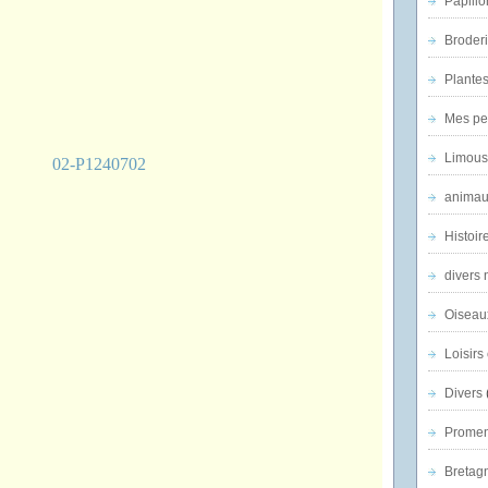
Papillo
Broder
Plantes 
Mes pe
Limous
animau
Histoir
divers 
Oiseau
Loisirs 
Divers
Promen
Bretagn