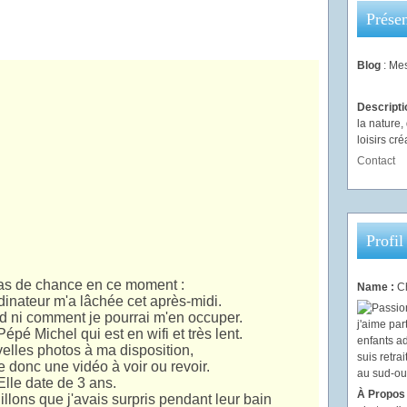
Présen
Blog
: Mes
Descript
la nature
loisirs créa
Contact
Profil
as de chance en ce moment :
Name :
Ch
dinateur m'a lâchée
cet après-midi.
d ni comment je pourrai m'en occuper.
Pépé Michel qui est en wifi et très lent.
lles photos à ma disposition,
 donc une vidéo à voir ou revoir.
Elle date de 3 ans.
À Propos
llons que j'avais surpris pendant leur bain