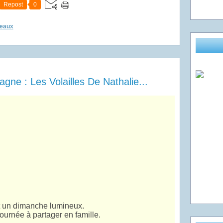
Repost
0
seaux
e : Les Volailles De Nathalie...
t un dimanche lumineux.
ournée à partager en famille.