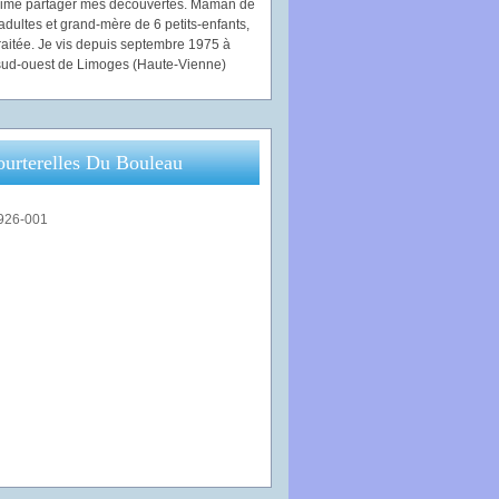
'aime partager mes découvertes. Maman de
adultes et grand-mère de 6 petits-enfants,
traitée. Je vis depuis septembre 1975 à
ud-ouest de Limoges (Haute-Vienne)
ourterelles Du Bouleau