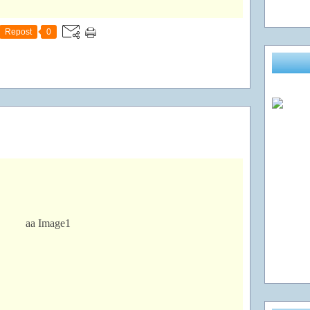
Repost
0