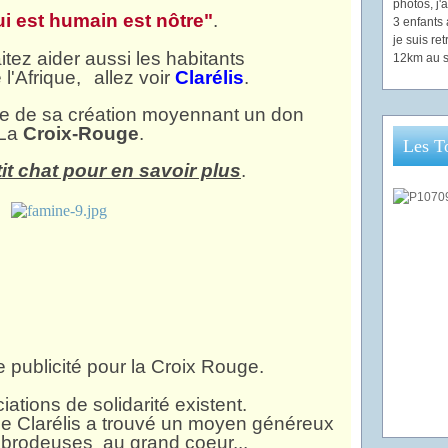
photos, j
ui est humain est nôtre"
.
3 enfants 
je suis re
tez aider aussi les habitants
12km au s
l'Afrique,
allez voir
Clarélis
.
lle de sa création moyennant un don
 La
Croix-Rouge
.
Les T
tit chat pour en savoir plus
.
e publicité pour la Croix Rouge.
ations de solidarité existent.
e Clarélis a trouvé un moyen généreux
 brodeuses au grand coeur...