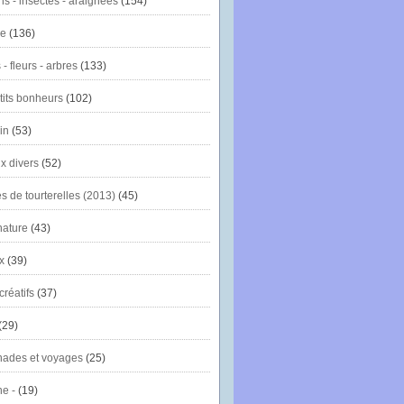
ns - insectes - araignées
(154)
ie
(136)
- fleurs - arbres
(133)
tits bonheurs
(102)
in
(53)
x divers
(52)
es de tourterelles (2013)
(45)
nature
(43)
x
(39)
créatifs
(37)
(29)
ades et voyages
(25)
e -
(19)