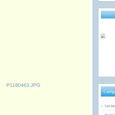
Catég
Les ois