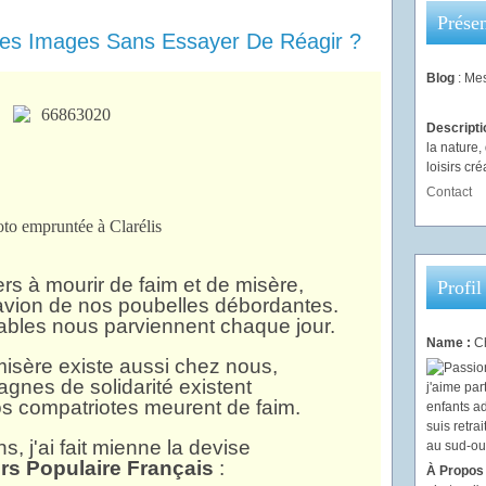
Présen
es Images Sans Essayer De Réagir ?
Blog
: Mes
Descript
la nature
loisirs créa
Contact
to empruntée à Clarélis
iers à mourir de faim et de misère,
Profil
avion de nos poubelles débordantes.
bles nous parviennent chaque jour.
Name :
Ch
misère existe aussi chez nous,
gnes de solidarité existent
os compatriotes meurent de faim.
, j'ai fait mienne la devise
rs Populaire Français
:
À Propos