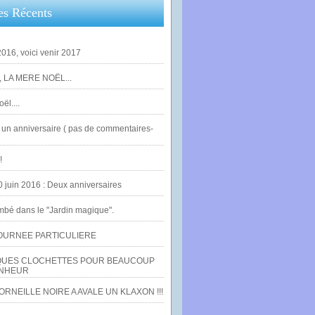
es Récents
016, voici venir 2017
 LA MERE NOËL...
ël....
un anniversaire ( pas de commentaires-
!
0 juin 2016 : Deux anniversaires
bé dans le "Jardin magique".
OURNEE PARTICULIERE
UES CLOCHETTES POUR BEAUCOUP
NHEUR
RNEILLE NOIRE A AVALE UN KLAXON !!!