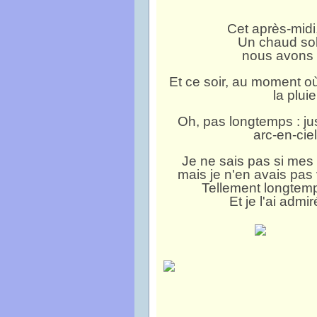
Cet après-midi, 
Un chaud sole
nous avons f
Et ce soir, au moment o
la plui
Oh, pas longtemps : jus
arc-en-cie
Je ne sais pas si mes
mais je n'en avais pas
Tellement longtemp
Et je l'ai admi