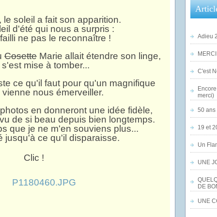
Articl
le soleil a fait son apparition.
il d'été qui nous a surpris :
ailli ne pas le reconnaître !
Adieu 2
MERCI,
ù
Cosette
Marie allait étendre son linge,
e s'est mise à tomber...
C'est No
te ce qu'il faut pour qu'un magnifique
Encore 
l vienne nous émerveiller.
merci)
 photos en donneront une idée fidèle,
50 ans 
 vu de si beau depuis bien longtemps.
s que je ne m'en souviens plus...
19 et 2
ré jusqu'à ce qu'il disparaisse.
Un Flam
UNE J
QUELQ
DE BO
UNE CO