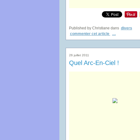
Published by Christiane
dans
divers
commenter cet article
…
26 juillet 2011
Quel Arc-En-Ciel !