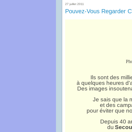
27 juillet 2011
Pouvez-Vous Regarder C
Pho
Ils sont des mill
à quelques heures d'
Des images insoutena
Je sais que la 
et des campa
pour éviter que n
Depuis 40 ans
du
Secou