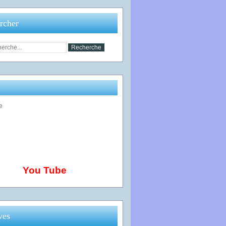
rcher
You Tube
ves