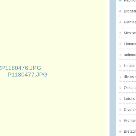
Papillo
Broder
Plantes 
Mes pe
Limous
animau
Histoir
divers 
Oiseau
Loisirs 
Divers
Promen
Bretagn