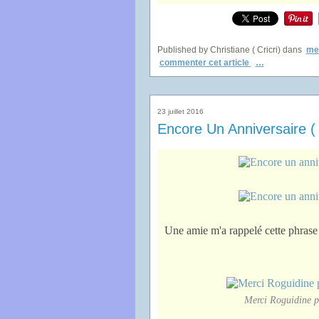
Published by Christiane ( Cricri)
dans
mes
commenter cet article
…
23 juillet 2016
Encore Un Anniversaire 
Une amie m'a rappelé cette phrase
Merci Roguidine po