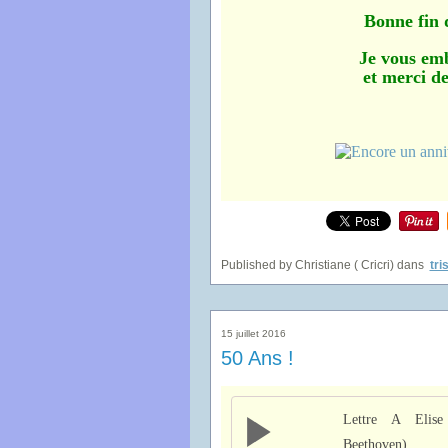
Bonne fin 
Je vous em
et merci de
Published by Christiane ( Cricri)
dans
tri
15 juillet 2016
50 Ans !
Lettre A Elis
Beethoven)