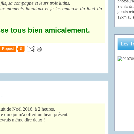
photos, j
ls, sa compagne et leurs trois lutins.
3 enfants 
eux moments familiaux et je les remercie du fond du
je suis re
12km au s
se tous bien amicalement.
Les T
Repost
0
..
nuit de Noël 2016, à 2 heures,
e qui qui m'a offert un beau présent.
evrais même dire deux !