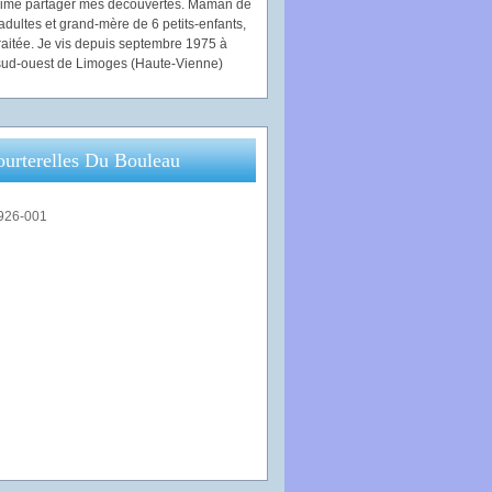
'aime partager mes découvertes. Maman de
adultes et grand-mère de 6 petits-enfants,
traitée. Je vis depuis septembre 1975 à
ud-ouest de Limoges (Haute-Vienne)
ourterelles Du Bouleau