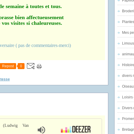
Papillo
de semaine à toutes et tous.
Broder
brasse bien affectueusement
Plantes 
 vos visites si chaleureuses.
Mes pe
Limous
animau
Histoir
Repost
0
divers 
stesse
Oiseau
Loisirs 
Divers
Promen
e (Ludwig Van
Bretagn