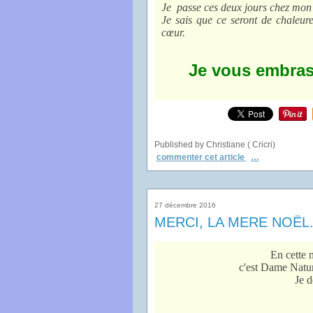
Je passe ces deux jours chez mon fi
Je sais que ce seront de chaleur
cœur.
Je vous embras
Published by Christiane ( Cricri)
commenter cet article
…
27 décembre 2016
MERCI, LA MERE NOËL.
En cette 
c'est Dame Natur
Je d