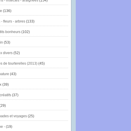
ns - insectes - araignées
(154)
ie
(136)
- fleurs - arbres
(133)
tits bonheurs
(102)
in
(53)
x divers
(52)
es de tourterelles (2013)
(45)
nature
(43)
x
(39)
créatifs
(37)
(29)
ades et voyages
(25)
e -
(19)