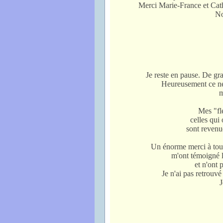
Merci Marie-France et Cath
Not
Je reste en pause. De gr
Heureusement ce ne s
m
Mes "fle
celles qui 
sont reven
Un énorme merci à tout
m'ont témoigné l
et n'ont 
Je n'ai pas retrouv
J