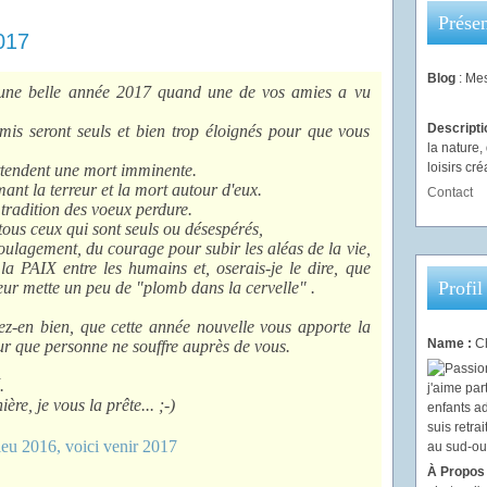
Présen
017
Blog
: Mes
ter une belle année 2017 quand une de vos amies a vu
Descript
is seront seuls et bien trop éloignés pour que vous
la nature
loisirs créa
ttendent une mort imminente.
nt la terreur et la mort autour d'eux.
Contact
a tradition des voeux perdure.
 tous ceux qui sont seuls ou désespérés,
oulagement, du courage pour subir les aléas de la vie,
 la PAIX entre les humains et, oserais-je le dire, que
Profil
leur mette un peu de "plomb dans la cervelle" .
tez-en bien, que cette année nouvelle vous apporte la
Name :
Ch
pour que personne ne souffre auprès de vous.
.
ière, je vous la prête... ;-)
À Propos