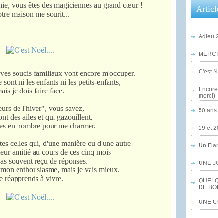
ie, vous êtes des magiciennes au grand cœur !
Articl
re maison me sourit...
Adieu 2
MERCI,
C'est No
aves soucis familiaux vont encore m'occuper.
ont ni les enfants ni les petits-enfants,
Encore 
ais je dois faire face.
merci)
urs de l'hiver", vous savez,
50 ans 
ont des ailes et qui gazouillent,
ues en nombre pour me charmer.
19 et 2
es celles qui, d'une manière ou d'une autre
Un Flam
eur amitié au cours de ces cinq mois
pas souvent reçu de réponses.
UNE J
é mon enthousiasme, mais je vais mieux.
e réapprends à vivre.
QUELQ
DE BO
UNE CO