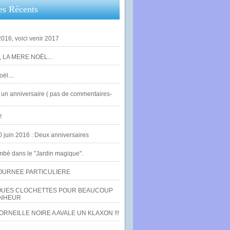
es Récents
016, voici venir 2017
 LA MERE NOËL...
ël....
un anniversaire ( pas de commentaires-
!
0 juin 2016 : Deux anniversaires
bé dans le "Jardin magique".
OURNEE PARTICULIERE
UES CLOCHETTES POUR BEAUCOUP
NHEUR
RNEILLE NOIRE A AVALE UN KLAXON !!!