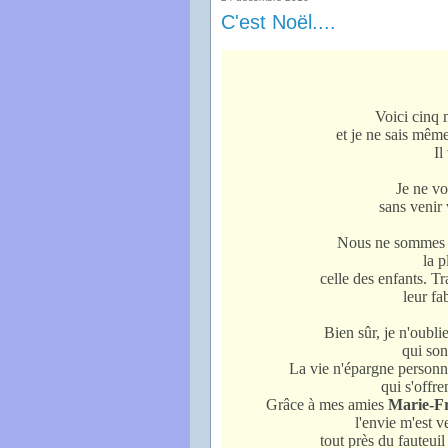
C'est Noël....
Voici cinq 
et je ne sais même
Il
Je ne vo
sans venir 
Nous ne sommes p
la p
celle des enfants. Tr
leur fa
Bien sûr, je n'oublie
qui son
La vie n'épargne personn
qui s'offre
Grâce à mes amies
Marie-Fr
l'envie m'est v
tout près du fauteuil