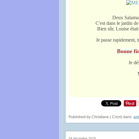
Deux Salamand
C'est dans le jardin d
Bien sûr, Louise était 
Je passe rapidement, t
Bonne fin
Je dé
Published by Christiane ( Cricri)
dans
an
24 décembre 2016