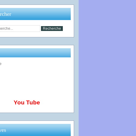
rcher
You Tube
ves