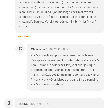
!<br /> <br /> <br /> Et beaucoup (quand on aime, on ne
compte pas ) d'années de bonheur...<br /> <br /> <br /> Gros
bisous<br /> <br /> <br /> (ton message chez moi m'a fait
craindre qu'il y ait un défaut de configuration "pour sortir de
chez moi". Sourire. Merci, c'est très gentil)<br /> <br /> <br />
<br />
Répondre
C
Christiane
16/07/2011 18:34
<br /> <br /> Merci pour ces voeux. Le problème,
c'est que ça passe bien trop vite....<br /> <br /> <br />
Et oui, quand je suis "chez toi", je clique, je clique...
et comme on peut voir les images en grand, j'ai du
mal à m'arrêter. Les fonds marins sont si beaux !!!<br
/> <br /> <br /> Gros bisous et bonne fin de semaine.
<br /> <br /> <br /> <br />
J
jack39
16/07/2011 17:22