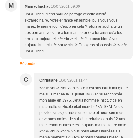
M
Mamychachat
16/07/2011 09:09
<br /> <br /> Merci pour ce partage et cette amitié
extraordinaire. Votre enfance ensemble, puis vous vous
mariez le même jour, c'est bien cela ? alors je souhaite un
très bon anniversaire à ton mari et<br /> à toi ainsi qu'à tes
amis de toujours.<br /> <br /> <br /> Je pense bien à vous
aujourd'hui ...<br /> <br /> <br /> Gros gros bisous<br /> <br />
<br /> <br />
Répondre
C
Christiane
16/07/2011 11:44
<br /> <br /> Non Annick, ce n'est pas tout à fait ça : je
me suis mariée le 16 juillet 1966 et j'ai rencontrée
mon amie en 1975. J'étais nommée institutrice en
maternelle et Nicole était mon<br /> ATSEM. Nous
passions nos journées ensemble et nous sommes
devenues amies. Je suis à la retraite depuis 12 ans
maintenant et Nicole est toujours ma meilleure amie.
<br /> <br /> <br /> Nous nous étions mariées au
même moment à 400km et nous sommes presque