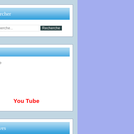
rcher
You Tube
ves