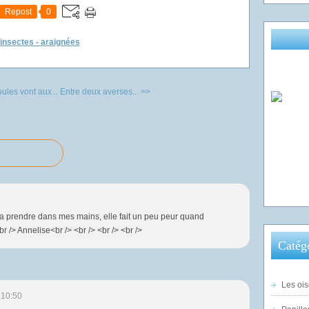
Repost
0
 insectes - araignées
ules vont aux...
Entre deux averses... >>
 la prendre dans mes mains, elle fait un peu peur quand
 /> Annelise<br /> <br /> <br /> <br />
Catég
Les ois
 10:50