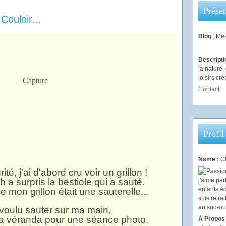
Présen
ouloir...
Blog
: Mes
Descript
la nature
loisirs créa
Contact
Profil
Name :
Ch
é, j'ai d'abord cru voir un grillon !
sh a surpris la bestiole qui a sauté.
mon grillon était une sauterelle...
 voulu sauter sur ma main,
 la véranda pour une séance photo.
À Propos