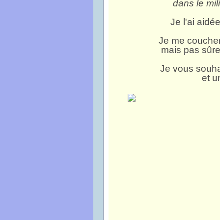
dans le mili
Je l'ai aidé
Je me couchera
mais pas sûre
Je vous souha
et 