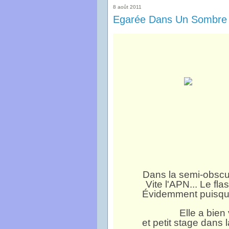
8 août 2011
Egarée Dans Un Sombre C
Dans la semi-obscurit
Vite l'APN... Le fla
Évidemment puisque 
Elle a bien
et petit stage dans