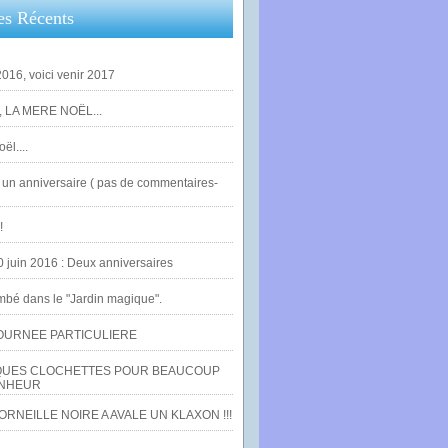
es Récents
016, voici venir 2017
 LA MERE NOËL...
ël....
un anniversaire ( pas de commentaires-
!
0 juin 2016 : Deux anniversaires
bé dans le "Jardin magique".
OURNEE PARTICULIERE
UES CLOCHETTES POUR BEAUCOUP
NHEUR
RNEILLE NOIRE A AVALE UN KLAXON !!!