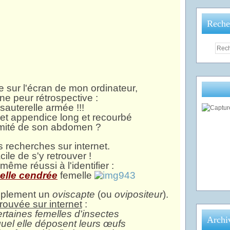
Reche
e sur l'écran de mon ordinateur,
une peur rétrospective :
sauterelle armée !!!
et appendice long et recourbé
émité de son abdomen ?
es recherches sur internet.
cile de s'y retrouver !
 même réussi à l'identifier :
elle cendrée
femelle
implement un
oviscapte
(ou
ovipositeur
).
trouvée sur internet
:
rtaines femelles d'insectes
Archi
el elle déposent leurs œufs