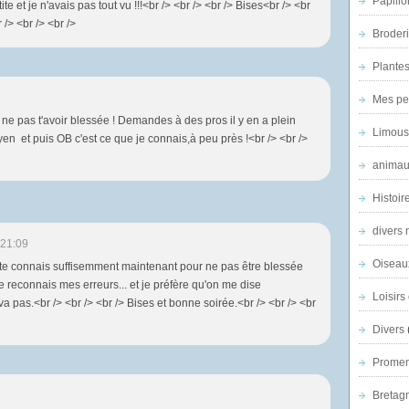
Papillo
tite et je n'avais pas tout vu !!!<br /> <br /> <br /> Bises<br /> <br
 /> <br /> <br />
Broder
Plantes 
Mes pe
e ne pas t'avoir blessée ! Demandes à des pros il y en a plein
Limous
n et puis OB c'est ce que je connais,à peu près !<br /> <br />
animau
Histoir
divers 
 21:09
Oiseau
e te connais suffisemment maintenant pour ne pas être blessée
 Je reconnais mes erreurs... et je préfère qu'on me dise
Loisirs 
a pas.<br /> <br /> <br /> Bises et bonne soirée.<br /> <br /> <br
Divers
Promen
Bretagn