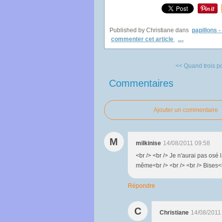
Published by Christiane
dans
papillons -
commenter cet article
…
<< Quand trois po
Commentaires
Ajouter un commentaire
M
milkinise
14/08/2011 09:58
<br /> <br /> Je n'aurai pas osé
même<br /> <br /> <br /> Bises<br
Répondre
C
Christiane
14/08/2011