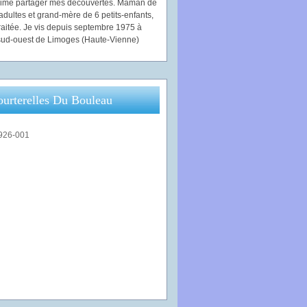
'aime partager mes découvertes. Maman de
adultes et grand-mère de 6 petits-enfants,
traitée. Je vis depuis septembre 1975 à
ud-ouest de Limoges (Haute-Vienne)
ourterelles Du Bouleau