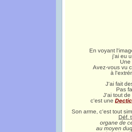
En voyant l'imag
j'ai eu 
Une 
Avez-vous vu c
à l'extr
J'ai fait d
Pas fa
J'ai tout de
c'est une
Dectic
Son arme, c'est tout s
Déf. 
organe de ce
au moyen duqu