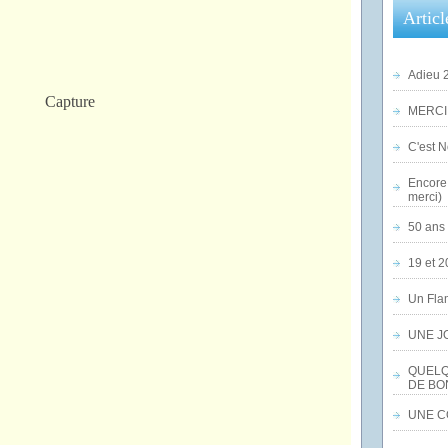
Articl
Adieu 2
MERCI,
C'est No
Encore 
merci)
50 ans 
19 et 2
Un Flam
UNE J
QUELQ
DE BO
UNE CO