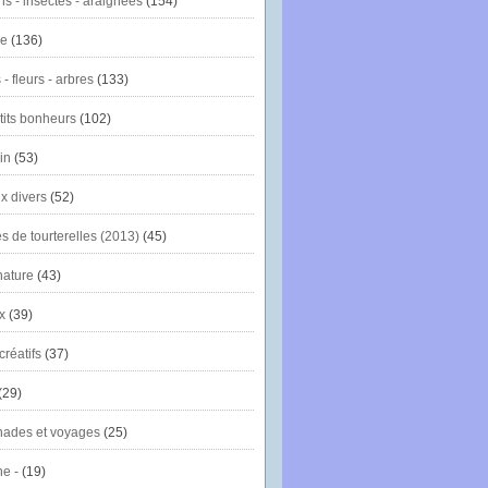
ns - insectes - araignées
(154)
ie
(136)
- fleurs - arbres
(133)
tits bonheurs
(102)
in
(53)
x divers
(52)
es de tourterelles (2013)
(45)
nature
(43)
x
(39)
créatifs
(37)
(29)
ades et voyages
(25)
e -
(19)