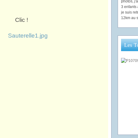
photos, j
3 enfants 
je suis re
12km au s
Les T