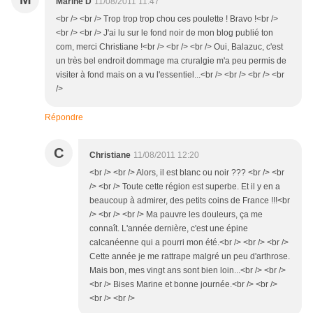
Marine D
11/08/2011 11:47
<br /> <br /> Trop trop trop chou ces poulette ! Bravo !<br />
<br /> <br /> J'ai lu sur le fond noir de mon blog publié ton
com, merci Christiane !<br /> <br /> <br /> Oui, Balazuc, c'est
un très bel endroit dommage ma cruralgie m'a peu permis de
visiter à fond mais on a vu l'essentiel...<br /> <br /> <br /> <br
/>
Répondre
C
Christiane
11/08/2011 12:20
<br /> <br /> Alors, il est blanc ou noir ??? <br /> <br
/> <br /> Toute cette région est superbe. Et il y en a
beaucoup à admirer, des petits coins de France !!!<br
/> <br /> <br /> Ma pauvre les douleurs, ça me
connaît. L'année dernière, c'est une épine
calcanéenne qui a pourri mon été.<br /> <br /> <br />
Cette année je me rattrape malgré un peu d'arthrose.
Mais bon, mes vingt ans sont bien loin...<br /> <br />
<br /> Bises Marine et bonne journée.<br /> <br />
<br /> <br />