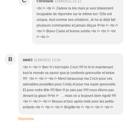
C
Christiane
11/08/2011 21:12
<br /> <br /> J'adore la lire mais je suis totalement
incapable de répondre sur le même ton ! Elle est
unique, tout comme ses créations. Je lui ai déjà fait
plusieurs commandes et jamais déçue !!!<br /> <br />
<br /> Bises Claire et bonne soirée.<br /> <br /> <br
/> <br />
B
bibi03
11/08/2011 13:34
<br /> <br /> Ben !!! c'est malin Cricri !!!!! hi hi hi maintenant
tout le monde va savoir que je confonds grenouille et tortue
!!!!! <br /> <br /> <br /> Merci beaucoup ma Cricri pour ces
adorables poulettes pour Cindy et pour ma super grenouille.
Et pour notre tête !!!!! Ben !!! je sais pas !!!!!! nous étions pas
devant la glace !!!<br /> ... mais on a toujours bien rigolé !!!!!
<br /> <br /> <br /> Bisous et bon après-midi avec tes petits-
enfants.<br /> <br /> <br /> Brigitte<br /> <br /> <br /> <br />
Répondre