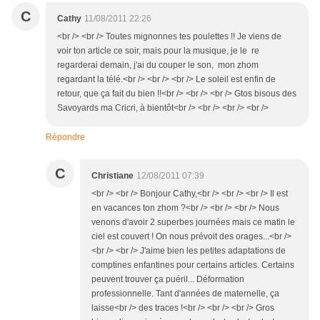
C
Cathy
11/08/2011 22:26
<br /> <br /> Toutes mignonnes tes poulettes !! Je viens de
voir ton article ce soir, mais pour la musique, je le re
regarderai demain, j'ai du couper le son, mon zhom
regardant la télé.<br /> <br /> <br /> Le soleil est enfin de
retour, que ça fait du bien !!<br /> <br /> <br /> Gtos bisous des
Savoyards ma Cricri, à bientôt<br /> <br /> <br /> <br />
Répondre
C
Christiane
12/08/2011 07:39
<br /> <br /> Bonjour Cathy,<br /> <br /> <br /> Il est
en vacances ton zhom ?<br /> <br /> <br /> Nous
venons d'avoir 2 superbes journées mais ce matin le
ciel est couvert ! On nous prévoit des orages...<br />
<br /> <br /> J'aime bien les petites adaptations de
comptines enfantines pour certains articles. Certains
peuvent trouver ça puéril... Déformation
professionnelle. Tant d'années de maternelle, ça
laisse<br /> des traces !<br /> <br /> <br /> Gros