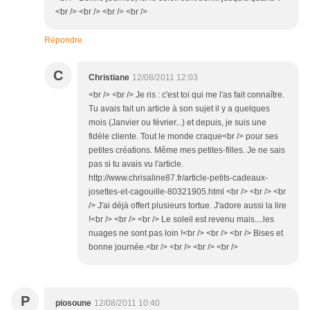
<br /> <br /> <br /> <br />
Répondre
C
Christiane
12/08/2011 12:03
<br /> <br /> Je ris : c'est toi qui me l'as fait connaître.
Tu avais fait un article à son sujet il y a quelques
mois (Janvier ou février...) et depuis, je suis une
fidèle cliente. Tout le monde craque<br /> pour ses
petites créations. Même mes petites-filles. Je ne sais
pas si tu avais vu l'article.
http://www.chrisaline87.fr/article-petits-cadeaux-
josettes-et-cagouille-80321905.html <br /> <br /> <br
/> J'ai déjà offert plusieurs tortue. J'adore aussi la lire
!<br /> <br /> <br /> Le soleil est revenu mais....les
nuages ne sont pas loin !<br /> <br /> <br /> Bises et
bonne journée.<br /> <br /> <br /> <br />
P
piosoune
12/08/2011 10:40