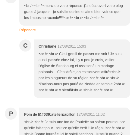
<br /> <br /> merci de votre réponse .j'ai découvert votre blog
grace à jacques ..je suis limousine et aime bien voir ce que
les limousine raconte!!!!!<br /> <br /> <br /> <br />
Répondre
C
Christiane
12/08/2011 15:03
<br /> <br /> C'est gentil de passer me voir ! Je suis
aussi passée chez toi, il y a peu je crois, visiter
l'église de Strasbourg et assister à un mariage
polonais.... C'est drôle, on est souvent attirés<br />
par les blogueurs de sa région.<br /> <br /> <br />
N'avions-nous pas parlé de Nedde ensemble ?<br />
<br /> <br /> A bientôt<br /> <br /> <br /> <br />
P
Pom de l&#039;atelierpapillon
12/08/2011 11:02
<br /> <br /> Je suis une fan de Poulette au safran pour tout ce
qu'elle fait et pour... tout ce qu'elle écrit ! Un régal !<br /> <br />
<br /> Bonne journée, ici le soleil tient bon... jusqu'à quand ?