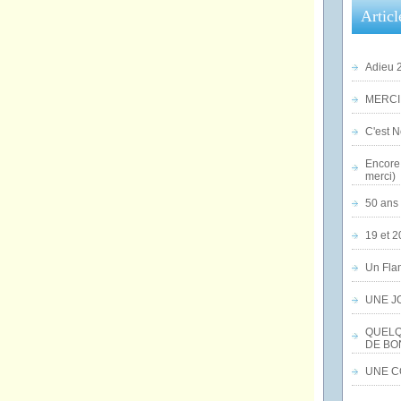
Articl
Adieu 2
MERCI,
C'est No
Encore 
merci)
50 ans 
19 et 2
Un Flam
UNE J
QUELQ
DE BO
UNE CO