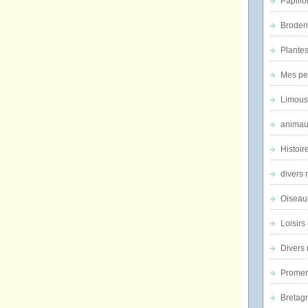
Papillo
Broder
Plantes 
Mes pe
Limous
animau
Histoir
divers 
Oiseau
Loisirs 
Divers
Promen
Bretagn