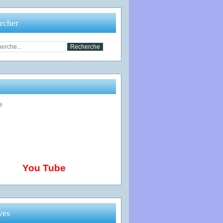
rcher
You Tube
ves