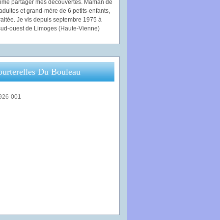
'aime partager mes découvertes. Maman de
adultes et grand-mère de 6 petits-enfants,
traitée. Je vis depuis septembre 1975 à
ud-ouest de Limoges (Haute-Vienne)
ourterelles Du Bouleau