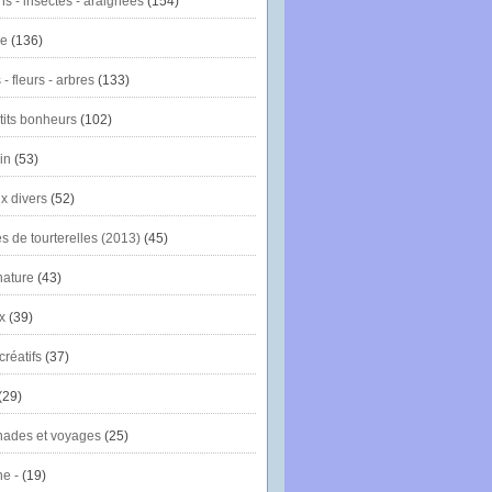
ns - insectes - araignées
(154)
ie
(136)
- fleurs - arbres
(133)
tits bonheurs
(102)
in
(53)
x divers
(52)
es de tourterelles (2013)
(45)
nature
(43)
x
(39)
créatifs
(37)
(29)
ades et voyages
(25)
e -
(19)