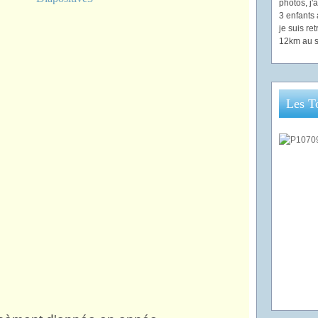
photos, j
3 enfants 
je suis re
12km au s
Les T