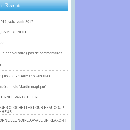
es Récents
016, voici venir 2017
 LA MERE NOËL...
ël....
un anniversaire ( pas de commentaires-
!
0 juin 2016 : Deux anniversaires
bé dans le "Jardin magique".
OURNEE PARTICULIERE
UES CLOCHETTES POUR BEAUCOUP
NHEUR
RNEILLE NOIRE A AVALE UN KLAXON !!!