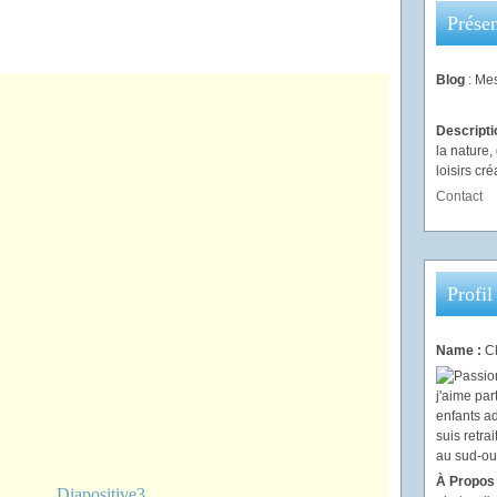
Présen
Blog
: Mes
Descript
la nature
loisirs créa
Contact
Profil
Name :
Ch
À Propos