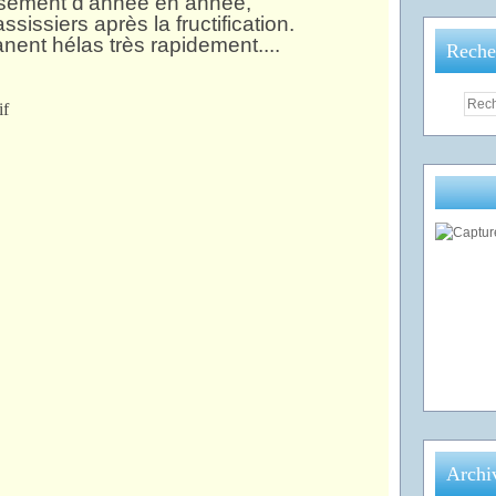
ssèment d'année en année,
sissiers après la fructification.
anent hélas très rapidement....
Reche
Archi