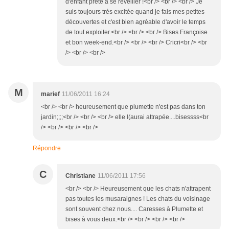
d'enfant prête à se réveiller !<br /> <br /> <br /> Je
suis toujours très excitée quand je fais mes petites
découvertes et c'est bien agréable d'avoir le temps
de tout exploiter.<br /> <br /> <br /> Bises Françoise
et bon week-end.<br /> <br /> <br /> Cricri<br /> <br
/> <br /> <br />
M
marief
11/06/2011 16:24
<br /> <br /> heureusement que plumette n'est pas dans ton
jardin;;;;<br /> <br /> <br /> elle l(aurai attrapée....bisessss<br
/> <br /> <br /> <br />
Répondre
C
Christiane
11/06/2011 17:56
<br /> <br /> Heureusement que les chats n'attrapent
pas toutes les musaraignes ! Les chats du voisinage
sont souvent chez nous.... Caresses à Plumette et
bises à vous deux.<br /> <br /> <br /> <br />