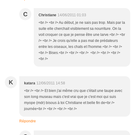
C
Christiane
14/06/2011 01:03
<br /> <br /> Au début, je ne sais pas trop. Mais par la
suite elle cherchait visiblement sa nourriture. On la
voit croquer ce que je pense être une larve.<br /> <br
/> <br /> Je crois qu'elle a pas mal de prédateurs
entre les oiseaux, les chats et l'homme.<br /> <br />
<br /> Bises.<br /> <br /> <br /> <br /> <br /> <br />
<br />
K
katara
12/06/2011 14:58
<br /> <br /> Et bien j'ai même cru que c'était une taupe avec
son long museau mais c'est vrai que je c'est moi qui suis
myope (mdr) bisous à toi Christiane et belle fin de<br />
journée<br /> <br /> <br /> <br />
Répondre