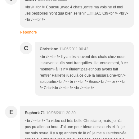
<br /> <br /> Coucou ,avec 4 chats ,entre ma voisine et moi
,les bestiolles n'ont qua bien se tenir ...!!!! JACK39<br /> <br />
<br /> <br />
Répondre
C
Christiane
11/06/2011 00:42
<br /> <br /> Il y a très souvent des chats chez nous,
ils savent qu'ils sont tranquilles. Heureusement, à ce
moment-là ils n'y étaient pas et nous avons fait
rentrer Paillette jusqu'à ce que la musaraigne<br />
soit partie.<br /> <br /> <br /> Bises.<br /> <br /> <br
/> Cricri<br /> <br /> <br /> <br />
E
Euphoria71
10/06/2011 20:30
<br /> <br /> Ta vidéo est très belle Christiane, mais, je n'ai
pas pu aller au bout. J'ai une peur bleue des souris et là...je
me suis revue, il y a qq années de là où je me suis retrouvée