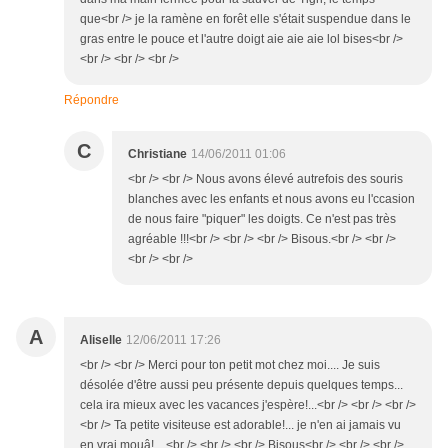
que<br /> je la ramène en forêt elle s'était suspendue dans le
gras entre le pouce et l'autre doigt aie aie aie lol bises<br />
<br /> <br /> <br />
Répondre
C
Christiane
14/06/2011 01:06
<br /> <br /> Nous avons élevé autrefois des souris
blanches avec les enfants et nous avons eu l'ccasion
de nous faire "piquer" les doigts. Ce n'est pas très
agréable !!!<br /> <br /> <br /> Bisous.<br /> <br />
<br /> <br />
A
Aliselle
12/06/2011 17:26
<br /> <br /> Merci pour ton petit mot chez moi.... Je suis
désolée d'être aussi peu présente depuis quelques temps...
cela ira mieux avec les vacances j'espère!...<br /> <br /> <br />
<br /> Ta petite visiteuse est adorable!... je n'en ai jamais vu
en vrai mouâ!... <br /> <br /> <br /> Bisous<br /> <br /> <br />