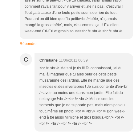
assise sur une pile<br /> de 10 chaises, sans jamais savoir
comment j'avais fait pour y arriver et...ne ris pas...c'est vrai !
Tout ça à cause d'une toute petite souris de rien du tout.
Pourtant on dit bien que "la petite<br /> bête, n'a jamais
mangé la grosse bête", mais, c'est comme ça !!! Excellent
week-end Cri-Cri et gros bisousss<br /> <br /> <br /> <br />
Répondre
C
Christiane
11/06/2011 00:39
<br /> <br /> Mais si je ris !!! Te connaissant, j'ai du
mal à imaginer que tu aies peur de cette petite
musaraigne des jardins. Elle ne mange que des
insectes et des invertébrés ! Je suis contente d'en<br
/> avoir au moins une dans mon jardin. Elle fait du
nettoyage !<br /> <br /> <br /> Moi ce sont les
serpents que je ne supporte pas, mais alors pas du
tout, même en photo !<br /> <br /> <br /> Bon week-
end à toi aussi Mimiche et gros bisous.<br /> <br />
<br /> <br /> <br /> <br /> <br />