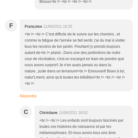
Bisous<br /> <br /> <br /> <br />
F
Françoise
11/06/2011 16:35
<br /> <br /> C'est difficile de te suivre sur tes chemins...et
comme la fatigue de l'année se fait sentir, j'ai du mal à visiter
tous les recoins de ton jardin. Pourtant j'y prends toujours
autant de<br /> plaisir...Dans une des jardinières de notre
cour de récréation, c'est un escargot en train de pondre que
nous avons surpris!! Je n'en avais jamais vu dans la
nature...juste dans un terrarium!<br /> Emouvant! Bises à toi,
natur'Lment, ainsi qu'à toutes tes bêbêtes!<br /> <br /> <br />
<br />
Répondre
C
Christiane
11/06/2011 18:02
<br /> <br /> Les enfants sont toujours fascinés par
toutes ces histoires de naissance et par les
métamorphoses. Et nous avons tous une âme