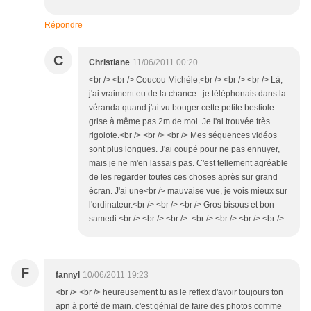
Répondre
C
Christiane
11/06/2011 00:20
<br /> <br /> Coucou Michèle,<br /> <br /> <br /> Là,
j'ai vraiment eu de la chance : je téléphonais dans la
véranda quand j'ai vu bouger cette petite bestiole
grise à même pas 2m de moi. Je l'ai trouvée très
rigolote.<br /> <br /> <br /> Mes séquences vidéos
sont plus longues. J'ai coupé pour ne pas ennuyer,
mais je ne m'en lassais pas. C'est tellement agréable
de les regarder toutes ces choses après sur grand
écran. J'ai une<br /> mauvaise vue, je vois mieux sur
l'ordinateur.<br /> <br /> <br /> Gros bisous et bon
samedi.<br /> <br /> <br /> <br /> <br /> <br /> <br />
F
fannyl
10/06/2011 19:23
<br /> <br /> heureusement tu as le reflex d'avoir toujours ton
apn à porté de main. c'est génial de faire des photos comme