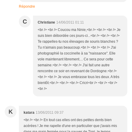
Répondre
C
Christiane
14/06/2011 01:11
<br /> <br /> Coucou ma Ninie,<br /> <br /> <br /> Je
suis bien débordée ces jours-ci...<br /> <br /> <br />
Te rappelles-tu nos élevages de souris blanches ?
Tu n'aimais pas beaucoup.<br /> <br /> <br /> J'ai
photographié la coccinelle à sa "naissance". Elle
vole maintenant librement.... Ce sera pour cette
semaine.<br /> <br /> <br /> J'ai fait une autre
rencontre ce soir en revenant de Dordogne.<br />
<br /> <br /> Je vous embrasse tous les deux. A très
bientôt.<br /> <br /> <br /> Cricri<br /> <br /> <br />
<br />
K
katara
13/06/2011 09:37
<br /> <br /> En tout cas elles ont des petites dents bien
acérées ! Je me rapelle d'une en particulier que j'avais mis
dans ma main fermée pour la sauver de Tigri, le temps