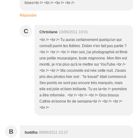
bises<br /> <br /> <br /> <br />
Répondre
C
Christiane
10/06/2011 10:01
<br /> <br /> Tu auras certainement quelqu'un qui
connaît parmi tes fidèles. Didier n'en fait pas partie ?
<br /> <br /> <br /> Hier soir, j'ai photographié et filmé
une petite musaraigne, toute mignonne. Mon film est
monté, je n'ai plus qu'à le mettre sur YouTube.<br />
<br /> <br /> Ma coccinelle est née cette nuit. J'avais
pris des photos hier soir : "le travail" était commencé.
Ses points ne sont pas encore très marqués, mais
elle est jolie et bien brillante. Tu es la<br /> première
a être informée. <br /> <br /> <br /> Gros bisous
Cathie et bonne fin de semaine<br /> <br /> <br />
<br />
B
buddha
09/06/2011 23:27