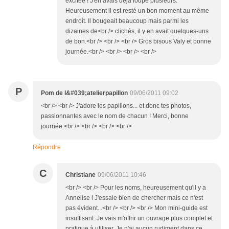
excitée ! J'en avais déjà loupé plusieurs.
Heureusement il est resté un bon moment au même
endroit. Il bougeait beaucoup mais parmi les
dizaines de<br /> clichés, il y en avait quelques-uns
de bon.<br /> <br /> <br /> Gros bisous Valy et bonne
journée.<br /> <br /> <br /> <br />
P
Pom de l&#039;atelierpapillon
09/06/2011 09:02
<br /> <br /> J'adore les papillons... et donc tes photos,
passionnantes avec le nom de chacun ! Merci, bonne
journée.<br /> <br /> <br /> <br />
Répondre
C
Christiane
09/06/2011 10:46
<br /> <br /> Pour les noms, heureusement qu'il y a
Annelise ! J'essaie bien de chercher mais ce n'est
pas évident...<br /> <br /> <br /> Mon mini-guide est
insuffisant. Je vais m'offrir un ouvrage plus complet et
pratique à utiliser. Je n'ai aucun rudiment dans ce