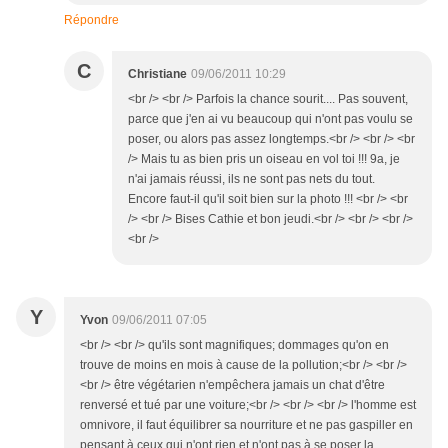
Répondre
C
Christiane
09/06/2011 10:29
<br /> <br /> Parfois la chance sourit.... Pas souvent,
parce que j'en ai vu beaucoup qui n'ont pas voulu se
poser, ou alors pas assez longtemps.<br /> <br /> <br
/> Mais tu as bien pris un oiseau en vol toi !!! 9a, je
n'ai jamais réussi, ils ne sont pas nets du tout.
Encore faut-il qu'il soit bien sur la photo !!! <br /> <br
/> <br /> Bises Cathie et bon jeudi.<br /> <br /> <br />
<br />
Y
Yvon
09/06/2011 07:05
<br /> <br /> qu'ils sont magnifiques; dommages qu'on en
trouve de moins en mois à cause de la pollution;<br /> <br />
<br /> être végétarien n'empêchera jamais un chat d'être
renversé et tué par une voiture;<br /> <br /> <br /> l'homme est
omnivore, il faut équilibrer sa nourriture et ne pas gaspiller en
pensant à ceux qui n'ont rien et n'ont pas à se poser la