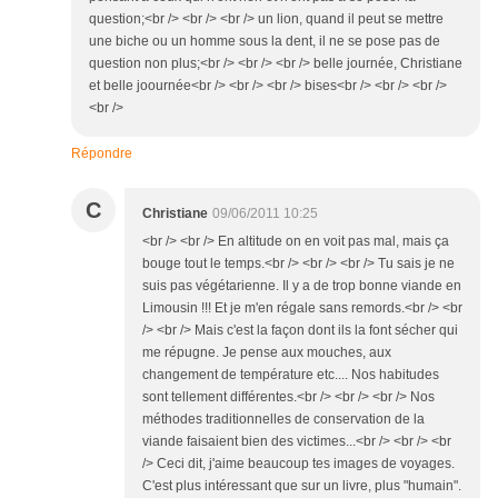
question;<br /> <br /> <br /> un lion, quand il peut se mettre
une biche ou un homme sous la dent, il ne se pose pas de
question non plus;<br /> <br /> <br /> belle journée, Christiane
et belle joournée<br /> <br /> <br /> bises<br /> <br /> <br />
<br />
Répondre
C
Christiane
09/06/2011 10:25
<br /> <br /> En altitude on en voit pas mal, mais ça
bouge tout le temps.<br /> <br /> <br /> Tu sais je ne
suis pas végétarienne. Il y a de trop bonne viande en
Limousin !!! Et je m'en régale sans remords.<br /> <br
/> <br /> Mais c'est la façon dont ils la font sécher qui
me répugne. Je pense aux mouches, aux
changement de température etc.... Nos habitudes
sont tellement différentes.<br /> <br /> <br /> Nos
méthodes traditionnelles de conservation de la
viande faisaient bien des victimes...<br /> <br /> <br
/> Ceci dit, j'aime beaucoup tes images de voyages.
C'est plus intéressant que sur un livre, plus "humain".