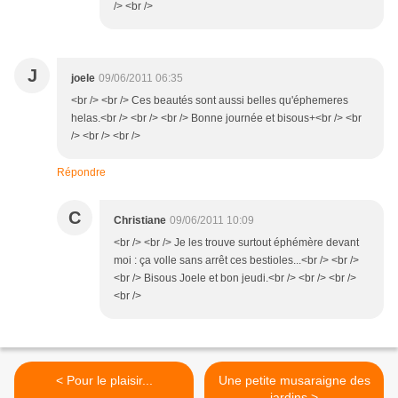
/> <br />
J
joele
09/06/2011 06:35
<br /> <br /> Ces beautés sont aussi belles qu'éphemeres
helas.<br /> <br /> <br /> Bonne journée et bisous+<br /> <br
/> <br /> <br />
Répondre
C
Christiane
09/06/2011 10:09
<br /> <br /> Je les trouve surtout éphémère devant
moi : ça volle sans arrêt ces bestioles...<br /> <br />
<br /> Bisous Joele et bon jeudi.<br /> <br /> <br />
<br />
< Pour le plaisir...
Une petite musaraigne des
jardins >