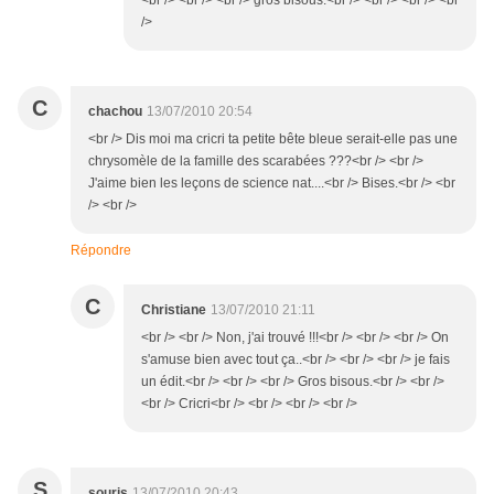
<br /> <br /> <br /> gros bisous.<br /> <br /> <br /> <br
/>
C
chachou
13/07/2010 20:54
<br /> Dis moi ma cricri ta petite bête bleue serait-elle pas une
chrysomèle de la famille des scarabées ???<br /> <br />
J'aime bien les leçons de science nat....<br /> Bises.<br /> <br
/> <br />
Répondre
C
Christiane
13/07/2010 21:11
<br /> <br /> Non, j'ai trouvé !!!<br /> <br /> <br /> On
s'amuse bien avec tout ça..<br /> <br /> <br /> je fais
un édit.<br /> <br /> <br /> Gros bisous.<br /> <br />
<br /> Cricri<br /> <br /> <br /> <br />
S
souris
13/07/2010 20:43