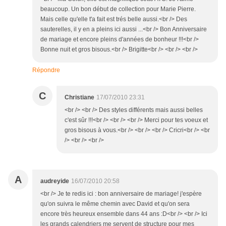
beaucoup. Un bon début de collection pour Marie Pierre.
Mais celle qu'elle t'a fait est trés belle aussi.<br /> Des
sauterelles, il y en a pleins ici aussi ...<br /> Bon Anniversaire
de mariage et encore pleins d'années de bonheur !!!<br />
Bonne nuit et gros bisous.<br /> Brigitte<br /> <br /> <br />
Répondre
C
Christiane
17/07/2010 23:31
<br /> <br /> Des styles différents mais aussi belles
c'est sûr !!!<br /> <br /> <br /> Merci pour tes voeux et
gros bisous à vous.<br /> <br /> <br /> Cricri<br /> <br
/> <br /> <br />
A
audreyide
16/07/2010 20:58
<br /> Je te redis ici : bon anniversaire de mariage! j'espère
qu'on suivra le même chemin avec David et qu'on sera
encore très heureux ensemble dans 44 ans :D<br /> <br /> Ici
les grands calendriers me servent de structure pour mes