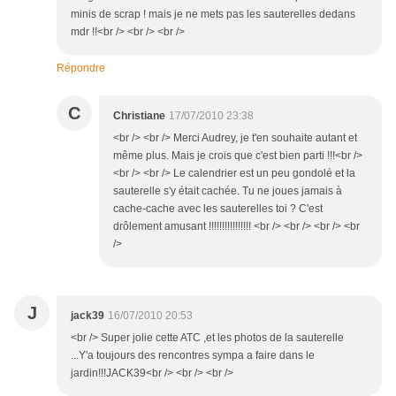
minis de scrap ! mais je ne mets pas les sauterelles dedans
mdr !!<br /> <br /> <br />
Répondre
C
Christiane
17/07/2010 23:38
<br /> <br /> Merci Audrey, je t'en souhaite autant et
même plus. Mais je crois que c'est bien parti !!!<br />
<br /> <br /> Le calendrier est un peu gondolé et la
sauterelle s'y était cachée. Tu ne joues jamais à
cache-cache avec les sauterelles toi ? C'est
drôlement amusant !!!!!!!!!!!!!!!! <br /> <br /> <br /> <br
/>
J
jack39
16/07/2010 20:53
<br /> Super jolie cette ATC ,et les photos de la sauterelle
...Y'a toujours des rencontres sympa a faire dans le
jardin!!!JACK39<br /> <br /> <br />