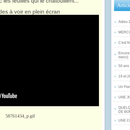
les feuilles qui le chatouillent...
Articl
es à voir en plein écran
Adieu 2
MERCI,
C'est No
Encore 
merci)
50 ans 
19 et 2
Un Flam
UNE J
QUELQ
DE BO
UNE CO