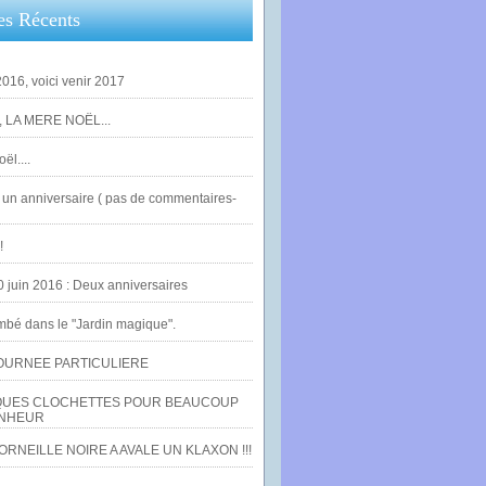
es Récents
016, voici venir 2017
 LA MERE NOËL...
ël....
un anniversaire ( pas de commentaires-
!
0 juin 2016 : Deux anniversaires
bé dans le "Jardin magique".
OURNEE PARTICULIERE
UES CLOCHETTES POUR BEAUCOUP
NHEUR
RNEILLE NOIRE A AVALE UN KLAXON !!!