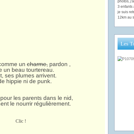
photos, j
3 enfants 
je suis re
12km au s
Les T
 comme un
charme,
pardon ,
un beau tourtereau.
it, ses plumes arrivent.
de hippie ni de punk.
pour les parents dans le nid,
nent le nourrir régulièrement.