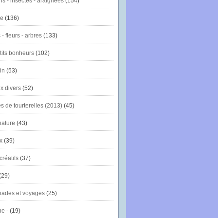
ns - insectes - araignées
(154)
ie
(136)
- fleurs - arbres
(133)
tits bonheurs
(102)
in
(53)
x divers
(52)
es de tourterelles (2013)
(45)
nature
(43)
x
(39)
créatifs
(37)
(29)
ades et voyages
(25)
e -
(19)