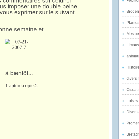
s commentaires sur celui-ci
Papillo
us imposer une double peine.
vous exprimer sur le suivant.
Broder
Plantes 
onne semaine et
Mes pe
Limous
animau
Histoir
à bientôt...
divers 
Oiseau
Loisirs 
Divers
Promen
Bretagn