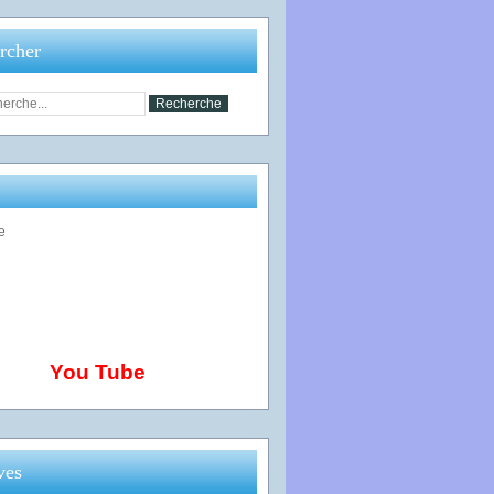
rcher
You Tube
ves