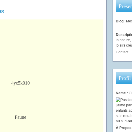
Présen
s...
Blog
: Mes
Descript
la nature
loisirs créa
Contact
Profil
Name :
Ch
À Propos