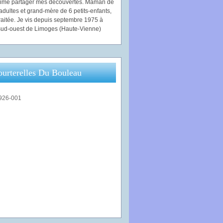
'aime partager mes découvertes. Maman de
adultes et grand-mère de 6 petits-enfants,
traitée. Je vis depuis septembre 1975 à
ud-ouest de Limoges (Haute-Vienne)
ourterelles Du Bouleau