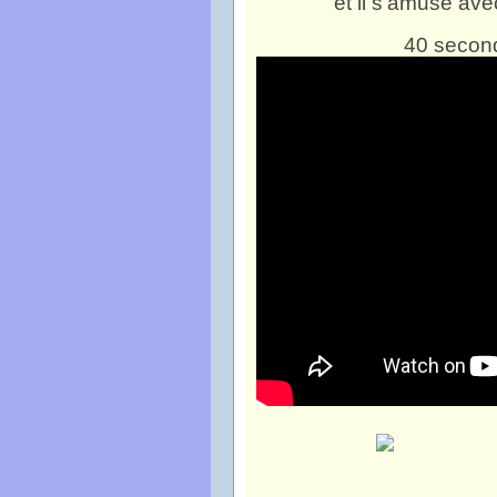
et il s'amuse avec 
40 second