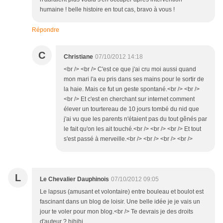
humaine ! belle histoire en tout cas, bravo à vous !
Répondre
C
Christiane
07/10/2012 14:18
<br /> <br /> C'est ce que j'ai cru moi aussi quand
mon mari l'a eu pris dans ses mains pour le sortir de
la haie. Mais ce fut un geste spontané.<br /> <br />
<br /> Et c'est en cherchant sur internet comment
élever un tourtereau de 10 jours tombé du nid que
j'ai vu que les parents n'étaient pas du tout gênés par
le fait qu'on les ait touché.<br /> <br /> <br /> Et tout
s'est passé à merveille.<br /> <br /> <br /> <br />
L
Le Chevalier Dauphinois
07/10/2012 09:05
Le lapsus (amusant et volontaire) entre bouleau et boulot est
fascinant dans un blog de loisir. Une belle idée je je vais un
jour te voler pour mon blog.<br /> Te devrais je des droits
d'auteur ? hihihi