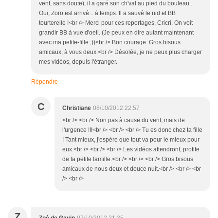
vent, sans doute), il a garé son ch'val au pied du bouleau...
Oui, Zoro est arrivé... à temps. Il a sauvé le nid et BB
tourterelle !<br /> Merci pour ces reportages, Cricri. On voit
grandir BB à vue d'oeil. (Je peux en dire autant maintenant
avec ma petite-fille ;))<br /> Bon courage. Gros bisous
amicaux, à vous deux.<br /> Désolée, je ne peux plus charger
mes vidéos, depuis l'étranger.
Répondre
C
Christiane
08/10/2012 22:57
<br /> <br /> Non pas à cause du vent, mais de
l'urgence !!!<br /> <br /> <br /> Tu es donc chez ta fille
! Tant mieux, j'espère que tout va pour le mieux pour
eux.<br /> <br /> <br /> Les vidéos attendront, profite
de ta petite famille.<br /> <br /> <br /> Gros bisous
amicaux de nous deux et douce nuit.<br /> <br /> <br
/> <br />
Z