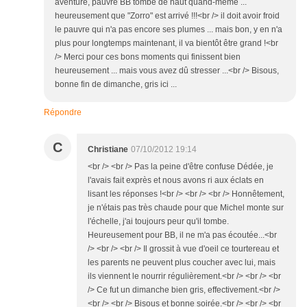
aventure, pauvre BB tombé de haut quand-même ...
heureusement que "Zorro" est arrivé !!!<br /> il doit avoir froid
le pauvre qui n'a pas encore ses plumes ... mais bon, y en n'a
plus pour longtemps maintenant, il va bientôt être grand !<br
/> Merci pour ces bons moments qui finissent bien
heureusement ... mais vous avez dû stresser ...<br /> Bisous,
bonne fin de dimanche, gris ici ...
Répondre
C
Christiane
07/10/2012 19:14
<br /> <br /> Pas la peine d'être confuse Dédée, je
l'avais fait exprès et nous avons ri aux éclats en
lisant les réponses !<br /> <br /> <br /> Honnêtement,
je n'étais pas très chaude pour que Michel monte sur
l'échelle, j'ai toujours peur qu'il tombe.
Heureusement pour BB, il ne m'a pas écoutée...<br
/> <br /> <br /> Il grossit à vue d'oeil ce tourtereau et
les parents ne peuvent plus coucher avec lui, mais
ils viennent le nourrir régulièrement.<br /> <br /> <br
/> Ce fut un dimanche bien gris, effectivement.<br />
<br /> <br /> Bisous et bonne soirée.<br /> <br /> <br