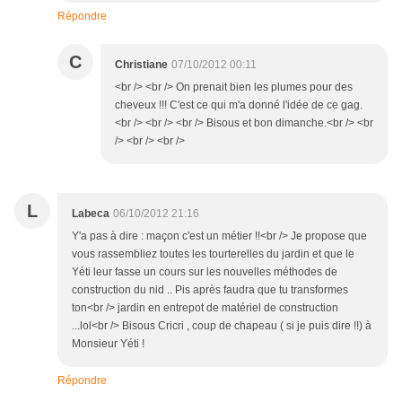
Répondre
C
Christiane
07/10/2012 00:11
<br /> <br /> On prenait bien les plumes pour des
cheveux !!! C'est ce qui m'a donné l'idée de ce gag.
<br /> <br /> <br /> Bisous et bon dimanche.<br /> <br
/> <br /> <br />
L
Labeca
06/10/2012 21:16
Y'a pas à dire : maçon c'est un métier !!<br /> Je propose que
vous rassembliez toutes les tourterelles du jardin et que le
Yéti leur fasse un cours sur les nouvelles méthodes de
construction du nid .. Pis après faudra que tu transformes
ton<br /> jardin en entrepot de matériel de construction
...lol<br /> Bisous Cricri , coup de chapeau ( si je puis dire !!) à
Monsieur Yéti !
Répondre