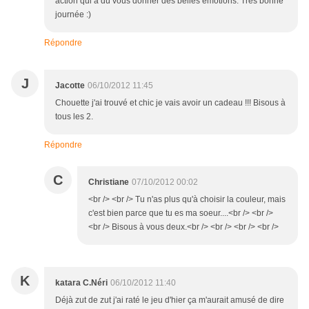
action qui a dû vous donner des belles émotions. Très bonne
journée :)
Répondre
J
Jacotte
06/10/2012 11:45
Chouette j'ai trouvé et chic je vais avoir un cadeau !!! Bisous à
tous les 2.
Répondre
C
Christiane
07/10/2012 00:02
<br /> <br /> Tu n'as plus qu'à choisir la couleur, mais
c'est bien parce que tu es ma soeur....<br /> <br />
<br /> Bisous à vous deux.<br /> <br /> <br /> <br />
K
katara C.Néri
06/10/2012 11:40
Déjà zut de zut j'ai raté le jeu d'hier ça m'aurait amusé de dire