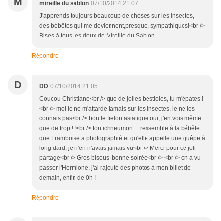
M
mireille du sablon
07/10/2014 21:07
J'apprends toujours beaucoup de choses sur les insectes,
des bébêtes qui me deviennent,presque, sympathiques!<br />
Bises à tous les deux de Mireille du Sablon
Répondre
D
DD
07/10/2014 21:05
Coucou Christiane<br /> que de jolies bestioles, tu m'épates !
<br /> moi je ne m'attarde jamais sur les insectes, je ne les
connais pas<br /> bon le frelon asiatique oui, j'en vois même
que de trop !!!<br /> ton ichneumon ... ressemble à la bébête
que Framboise a photographié et qu'elle appelle une guêpe à
long dard, je n'en n'avais jamais vu<br /> Merci pour ce joli
partage<br /> Gros bisous, bonne soirée<br /> <br /> on a vu
passer l'Hermione, j'ai rajouté des photos à mon billet de
demain, enfin de 0h !
Répondre