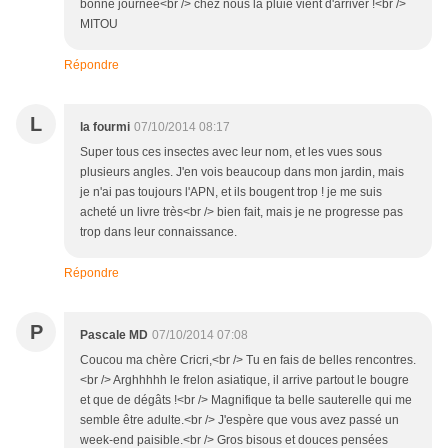
bonne journée<br /> chez nous là pluie vient d'arriver !<br />
MITOU
Répondre
L
la fourmi
07/10/2014 08:17
Super tous ces insectes avec leur nom, et les vues sous
plusieurs angles. J'en vois beaucoup dans mon jardin, mais
je n'ai pas toujours l'APN, et ils bougent trop ! je me suis
acheté un livre très<br /> bien fait, mais je ne progresse pas
trop dans leur connaissance.
Répondre
P
Pascale MD
07/10/2014 07:08
Coucou ma chère Cricri,<br /> Tu en fais de belles rencontres.
<br /> Arghhhhh le frelon asiatique, il arrive partout le bougre
et que de dégâts !<br /> Magnifique ta belle sauterelle qui me
semble être adulte.<br /> J'espère que vous avez passé un
week-end paisible.<br /> Gros bisous et douces pensées