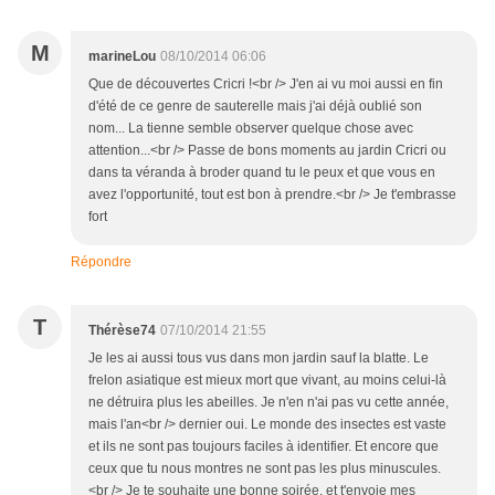
M
marineLou
08/10/2014 06:06
Que de découvertes Cricri !<br /> J'en ai vu moi aussi en fin
d'été de ce genre de sauterelle mais j'ai déjà oublié son
nom... La tienne semble observer quelque chose avec
attention...<br /> Passe de bons moments au jardin Cricri ou
dans ta véranda à broder quand tu le peux et que vous en
avez l'opportunité, tout est bon à prendre.<br /> Je t'embrasse
fort
Répondre
T
Thérèse74
07/10/2014 21:55
Je les ai aussi tous vus dans mon jardin sauf la blatte. Le
frelon asiatique est mieux mort que vivant, au moins celui-là
ne détruira plus les abeilles. Je n'en n'ai pas vu cette année,
mais l'an<br /> dernier oui. Le monde des insectes est vaste
et ils ne sont pas toujours faciles à identifier. Et encore que
ceux que tu nous montres ne sont pas les plus minuscules.
<br /> Je te souhaite une bonne soirée, et t'envoie mes