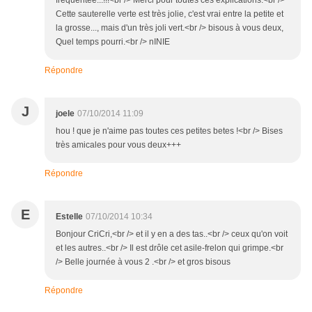
fréquentée...!!!<br /> Merci pour toutes ces explications.<br />
Cette sauterelle verte est très jolie, c'est vrai entre la petite et
la grosse..., mais d'un très joli vert.<br /> bisous à vous deux,
Quel temps pourri.<br /> nINIE
Répondre
J
joele
07/10/2014 11:09
hou ! que je n'aime pas toutes ces petites betes !<br /> Bises
très amicales pour vous deux+++
Répondre
E
Estelle
07/10/2014 10:34
Bonjour CriCri,<br /> et il y en a des tas..<br /> ceux qu'on voit
et les autres..<br /> Il est drôle cet asile-frelon qui grimpe.<br
/> Belle journée à vous 2 .<br /> et gros bisous
Répondre