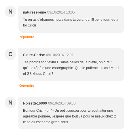
N
naturesereine
09/10/2014 13:05
Tu en as d'étranges hôtes dans ta véranda !!!! belle journée à
toi Cricri
Répondre
C
Claire-Cerise
09/10/2014 12:01
Tes photos sont extra ! J'aime celles de la blatte, on dirait
qu'elle répète une chorégraphie. Quelle patience tu as ! Merci
et GBizhous Cricri !
Répondre
N
Noisette16000
09/10/2014 09:30
Bonjour Cricri<br /> Un petit coucou pour te souhaiter une
agréable journée, j'espère que tout va pour le mieux chez toi,
le soleil est partie grrr bisous