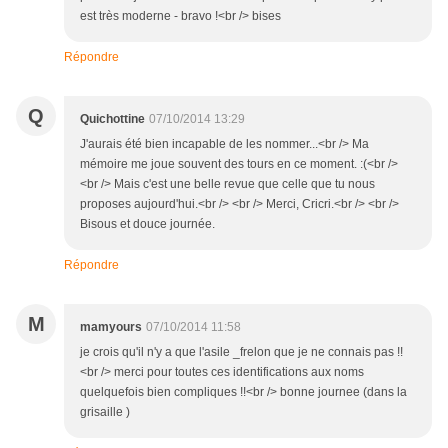
est très moderne - bravo !<br /> bises
Répondre
Q
Quichottine
07/10/2014 13:29
J'aurais été bien incapable de les nommer...<br /> Ma
mémoire me joue souvent des tours en ce moment. :(<br />
<br /> Mais c'est une belle revue que celle que tu nous
proposes aujourd'hui.<br /> <br /> Merci, Cricri.<br /> <br />
Bisous et douce journée.
Répondre
M
mamyours
07/10/2014 11:58
je crois qu'il n'y a que l'asile _frelon que je ne connais pas !!
<br /> merci pour toutes ces identifications aux noms
quelquefois bien compliques !!<br /> bonne journee (dans la
grisaille )