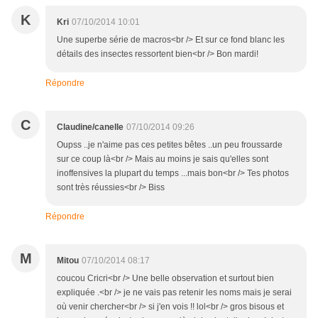
K
Kri
07/10/2014 10:01
Une superbe série de macros<br /> Et sur ce fond blanc les
détails des insectes ressortent bien<br /> Bon mardi!
Répondre
C
Claudine/canelle
07/10/2014 09:26
Oupss ..je n'aime pas ces petites bêtes ..un peu froussarde
sur ce coup là<br /> Mais au moins je sais qu'elles sont
inoffensives la plupart du temps ...mais bon<br /> Tes photos
sont très réussies<br /> Biss
Répondre
M
Mitou
07/10/2014 08:17
coucou Cricri<br /> Une belle observation et surtout bien
expliquée .<br /> je ne vais pas retenir les noms mais je serai
où venir chercher<br /> si j'en vois !! lol<br /> gros bisous et