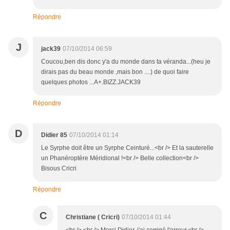
Répondre
J
jack39
07/10/2014 06:59
Coucou,ben dis donc y'a du monde dans ta véranda...(heu je
dirais pas du beau monde ,mais bon ....) de quoi faire
quelques photos ...A+.BIZZ.JACK39
Répondre
D
Didier 85
07/10/2014 01:14
Le Syrphe doit être un Syrphe Ceinturé...<br /> Et la sauterelle
un Phanéroptère Méridional !<br /> Belle collection<br />
Bisous Cricri
Répondre
C
Christiane ( Cricri)
07/10/2014 01:44