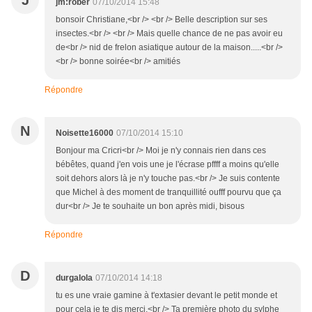
J
jm:rober
07/10/2014 15:48
bonsoir Christiane,<br /> <br /> Belle description sur ses
insectes.<br /> <br /> Mais quelle chance de ne pas avoir eu
de<br /> nid de frelon asiatique autour de la maison.....<br />
<br /> bonne soirée<br /> amitiés
Répondre
N
Noisette16000
07/10/2014 15:10
Bonjour ma Cricri<br /> Moi je n'y connais rien dans ces
bébêtes, quand j'en vois une je l'écrase pffff a moins qu'elle
soit dehors alors là je n'y touche pas.<br /> Je suis contente
que Michel à des moment de tranquillité oufff pourvu que ça
dur<br /> Je te souhaite un bon après midi, bisous
Répondre
D
durgalola
07/10/2014 14:18
tu es une vraie gamine à t'extasier devant le petit monde et
pour cela je te dis merci.<br /> Ta première photo du sylphe