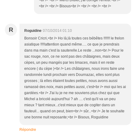
<br /> <br /> Merci Didier, j'ai corrigé l'erreur.<br />
<br /> <br /> Bisous<br /> <br /> <br /> <br />
R
Roguidine
07/10/2014 01:10
Bonsoir Cricri,<br /> Ho là,là toutes ces bébêtes !!!!!!! le frelon
asiatique !!!!!attention quand même..... ce que je prendrais
dans ma main c'est la sauterelle.Le reste ...non<br /> Pour le
sac rouge, non, ce ne sont pas des châtaignes, mais deux
cèpes, un peu mangés par les limaces, mais il en reste
encore ( du cèpe )<br /> Les châtaignes, nous irons faire une
randonnée lundi prochain vers Dournazac, elles sont plus
grosses ; là elles étaient toutes petites, nous avons aussi
ramassé des noix, mais petites aussi, c'est<br /> moi qui les ai
gardées.<br /> J'ai lu je ne me souviens plus chez qui que
Michel a bricolé aujourd'hui ? ah .... c'est qu'il va un peu
mieux ? tant mieux...c'est mieux que de cogiter dans un
fauteuil... quand on peut, bien<br /> sûr...<br /> Je te souhaite
une bonne nuit reposante;<br /> Bisous, Roguidine
Répondre