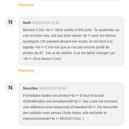
Répondre
N
Nath
08/10/2014 21:51
Bonsoir Cricri.<br /> Série variée et très jolie. Ta sauterelle car
c'en est bien une, est une belle dame.<br /> pour les frelons
asiatiques s'ils passent devant moi vivant, ils ont droit à la
tapette !<br /> C'est vrai que je n'ai pas encore posté de
photos du 87. J'en ai de vieilles. Il va me falloir changer ça !
<br /> Gros bisous Cricri.
Répondre
N
Noushka
08/10/2014 16:42
Formidable toutes ces photos!<br /> Et tout le boulot
d'identification est sensationnel!<br /> Oui Lucie est vraiment
une référence pour beaucoup d'insectes!<br /> J'ai rencontré
des asilidés mais jamais l'Asile frelon, elle est belle et
impressionnante!<br /> BRAVO Cricri :)