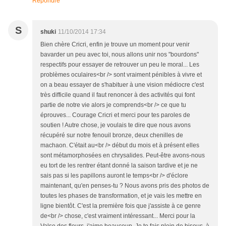
Répondre
S
shuki
11/10/2014 17:34
Bien chère Cricri, enfin je trouve un moment pour venir
bavarder un peu avec toi, nous allons unir nos "bourdons"
respectifs pour essayer de retrouver un peu le moral... Les
problèmes oculaires<br /> sont vraiment pénibles à vivre et
on a beau essayer de s'habituer à une vision médiocre c'est
très difficile quand il faut renoncer à des activités qui font
partie de notre vie alors je comprends<br /> ce que tu
éprouves... Courage Cricri et merci pour tes paroles de
soutien ! Autre chose, je voulais te dire que nous avons
récupéré sur notre fenouil bronze, deux chenilles de
machaon. C'était au<br /> début du mois et à présent elles
sont métamorphosées en chrysalides. Peut-être avons-nous
eu tort de les rentrer étant donné la saison tardive et je ne
sais pas si les papillons auront le temps<br /> d'éclore
maintenant, qu'en penses-tu ? Nous avons pris des photos de
toutes les phases de transformation, et je vais les mettre en
ligne bientôt. C'est la première fois que j'assiste à ce genre
de<br /> chose, c'est vraiment intéressant... Merci pour la