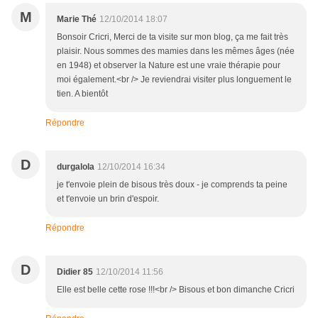
M
Marie Thé
12/10/2014 18:07
Bonsoir Cricri, Merci de ta visite sur mon blog, ça me fait très
plaisir. Nous sommes des mamies dans les mêmes âges (née
en 1948) et observer la Nature est une vraie thérapie pour
moi également.<br /> Je reviendrai visiter plus longuement le
tien. A bientôt
Répondre
D
durgalola
12/10/2014 16:34
je t'envoie plein de bisous très doux - je comprends ta peine
et t'envoie un brin d'espoir.
Répondre
D
Didier 85
12/10/2014 11:56
Elle est belle cette rose !!!<br /> Bisous et bon dimanche Cricri