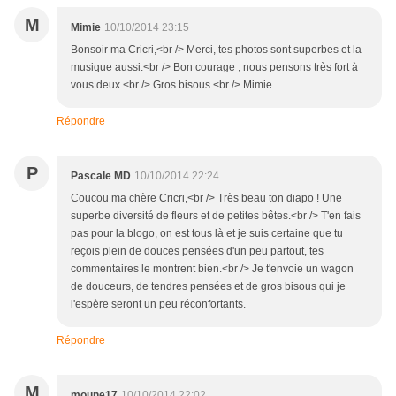
M
Mimie
10/10/2014 23:15
Bonsoir ma Cricri,<br /> Merci, tes photos sont superbes et la
musique aussi.<br /> Bon courage , nous pensons très fort à
vous deux.<br /> Gros bisous.<br /> Mimie
Répondre
P
Pascale MD
10/10/2014 22:24
Coucou ma chère Cricri,<br /> Très beau ton diapo ! Une
superbe diversité de fleurs et de petites bêtes.<br /> T'en fais
pas pour la blogo, on est tous là et je suis certaine que tu
reçois plein de douces pensées d'un peu partout, tes
commentaires le montrent bien.<br /> Je t'envoie un wagon
de douceurs, de tendres pensées et de gros bisous qui je
l'espère seront un peu réconfortants.
Répondre
M
moune17
10/10/2014 22:02