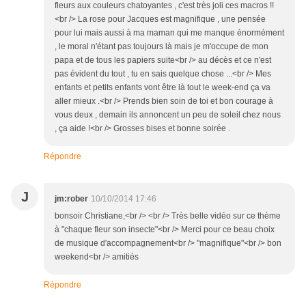
fleurs aux couleurs chatoyantes , c'est très joli ces macros !!
<br /> La rose pour Jacques est magnifique , une pensée
pour lui mais aussi à ma maman qui me manque énormément
, le moral n'étant pas toujours là mais je m'occupe de mon
papa et de tous les papiers suite<br /> au décès et ce n'est
pas évident du tout , tu en sais quelque chose ...<br /> Mes
enfants et petits enfants vont être là tout le week-end ça va
aller mieux .<br /> Prends bien soin de toi et bon courage à
vous deux , demain ils annoncent un peu de soleil chez nous
, ça aide !<br /> Grosses bises et bonne soirée .
Répondre
J
jm:rober
10/10/2014 17:46
bonsoir Christiane,<br /> <br /> Très belle vidéo sur ce thème
à "chaque fleur son insecte"<br /> Merci pour ce beau choix
de musique d'accompagnement<br /> "magnifique"<br /> bon
weekend<br /> amitiés
Répondre