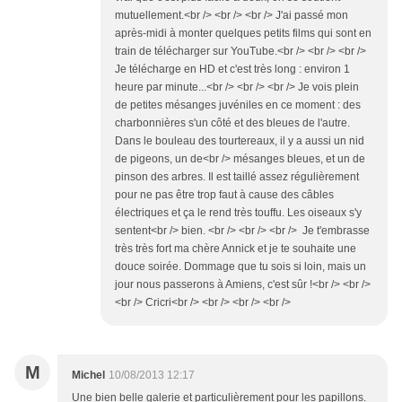
mutuellement.<br /> <br /> <br /> J'ai passé mon
après-midi à monter quelques petits films qui sont en
train de télécharger sur YouTube.<br /> <br /> <br />
Je télécharge en HD et c'est très long : environ 1
heure par minute...<br /> <br /> <br /> Je vois plein
de petites mésanges juvéniles en ce moment : des
charbonnières s'un côté et des bleues de l'autre.
Dans le bouleau des tourtereaux, il y a aussi un nid
de pigeons, un de<br /> mésanges bleues, et un de
pinson des arbres. Il est taillé assez régulièrement
pour ne pas être trop faut à cause des câbles
électriques et ça le rend très touffu. Les oiseaux s'y
sentent<br /> bien. <br /> <br /> <br /> Je t'embrasse
très très fort ma chère Annick et je te souhaite une
douce soirée. Dommage que tu sois si loin, mais un
jour nous passerons à Amiens, c'est sûr !<br /> <br />
<br /> Cricri<br /> <br /> <br /> <br />
M
Michel
10/08/2013 12:17
Une bien belle galerie et particulièrement pour les papillons.