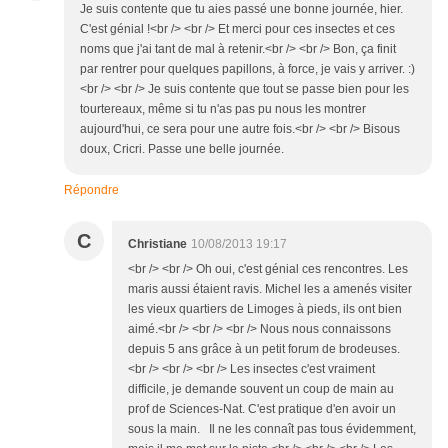
Je suis contente que tu aies passé une bonne journée, hier.
C'est génial !<br /> <br /> Et merci pour ces insectes et ces
noms que j'ai tant de mal à retenir.<br /> <br /> Bon, ça finit
par rentrer pour quelques papillons, à force, je vais y arriver. :)
<br /> <br /> Je suis contente que tout se passe bien pour les
tourtereaux, même si tu n'as pas pu nous les montrer
aujourd'hui, ce sera pour une autre fois.<br /> <br /> Bisous
doux, Cricri. Passe une belle journée.
Répondre
C
Christiane
10/08/2013 19:17
<br /> <br /> Oh oui, c'est génial ces rencontres. Les
maris aussi étaient ravis. Michel les a amenés visiter
les vieux quartiers de Limoges à pieds, ils ont bien
aimé.<br /> <br /> <br /> Nous nous connaissons
depuis 5 ans grâce à un petit forum de brodeuses.
<br /> <br /> <br /> Les insectes c'est vraiment
difficile, je demande souvent un coup de main au
prof de Sciences-Nat. C'est pratique d'en avoir un
sous la main. Il ne les connaît pas tous évidemment,