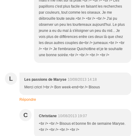
mais il me met sur la piste.<br /> <br /> <br /> Les
papillons c'est plus facile en faisant les recherches
par couleurs, tout comme les oiseaux. Je me
débrouille toute seule.<br /> <br /> <br /> J'ai pu
observer un peu les tourtereaux aujourd'hui. Le plus
jeune a eu du mal à s'éloigner un peu du nid... Je
vois plus de différences entre ces deux là que chez
les deux autres couples de<br /> jumeaux.<br /> <br
/> <br /> Je t'embrasse Quichottine et je te souhaite
une bonne soirée.<br /> <br /> <br /> <br />
L
Les passions de Maryse
10/08/2013 14:18
Merci cricri !<br /> Bon week-end<br /> Bisous
Répondre
C
Christiane
10/08/2013 19:07
<br /> <br /> Bisous et bonne fin de semaine Maryse.
<br /> <br /> <br /> <br />