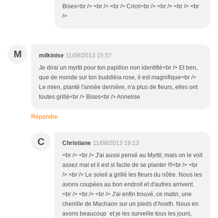
Bises<br /> <br /> <br /> Cricri<br /> <br /> <br /> <br
/>
M
milkinise
11/08/2013 15:57
Je dirai un myrtil pour ton papillon non identifié<br /> Et ben,
que de monde sur ton buddléia rose, il est magnifique<br />
Le mien, planté l'année dernière, n'a plus de fleurs, elles ont
toutes grillé<br /> Bises<br /> Annelise
Répondre
C
Christiane
11/08/2013 19:13
<br /> <br /> J'ai aussi pensé au Myrtil, mais on le voit
assez mal et il est si facile de se planter !!!<br /> <br
/> <br /> Le soleil a grillé les fleurs du nôtre. Nous les
avons coupées au bon endroit et d'autres arrivent.
<br /> <br /> <br /> J'ai enfin trouvé, ce matin, une
chenille de Machaon sur un pieds d'Aneth. Nous en
avons beaucoup et je les surveille tous les jours,