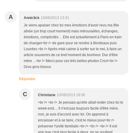
A
Anniclick
10/08/2013 13:41
Je viens apaiser chez toi mes émotions d'avoir revu ma fille
aînée (un trop court moment) mais retrouvailles, échanges,
émotions, complicités ... Elle est actuellement à Paris en train
de changer<br /> de gare pour se rendre à Bordeaux puis
Lourdes.<br /> Après-midi calme à surfer sur le net, à faire un
article souvenirs de ce bref moment de bonheur. Dur d'être
mère ...<br /> Merci pour ces très belles photos Cricri<br />
Gros gros bisous
Répondre
C
Christiane
10/08/2013 19:06
<br /> <br /> Je pensais qu'elle allait rester chez toi le
week-end.... Il n'est pas toujours facile d'être mère,
non, je suis d'accord avec toi. On apprend à
encaisser et à se taire, c'est le mieux pour<br />
préserver l'unité familiale.<br /> <br /> <br /> Il est
vrai que c'est plus facile à deux, on se soutient