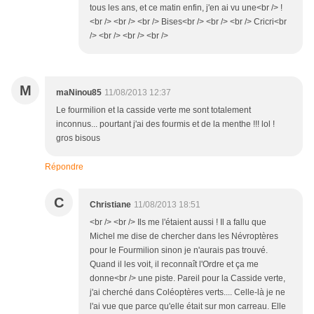
tous les ans, et ce matin enfin, j'en ai vu une<br /> !
<br /> <br /> <br /> Bises<br /> <br /> <br /> Cricri<br
/> <br /> <br /> <br />
M
maNinou85
11/08/2013 12:37
Le fourmilion et la casside verte me sont totalement
inconnus... pourtant j'ai des fourmis et de la menthe !!! lol !
gros bisous
Répondre
C
Christiane
11/08/2013 18:51
<br /> <br /> Ils me l'étaient aussi ! Il a fallu que
Michel me dise de chercher dans les Névroptères
pour le Fourmilion sinon je n'aurais pas trouvé.
Quand il les voit, il reconnaît l'Ordre et ça me
donne<br /> une piste. Pareil pour la Casside verte,
j'ai cherché dans Coléoptères verts.... Celle-là je ne
l'ai vue que parce qu'elle était sur mon carreau. Elle