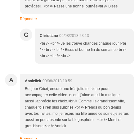
Ils ont bien grandi depuis ma dernière visite tes petits
protégés!...<br /> Passe une bonne journée<br /> Bises
Répondre
C
Christiane
09/08/2013 23:13
<br /> <br /> Je les trouve changés chaque jour !<br
/> <br /> <br /> Bises et bonne fin de semaine.<br />
<br /> <br /> <br />
A
Anniclick
09/08/2013 10:59
Bonjour Cricri, encore une très jolie musique pour
accompagner cette vidéo, et oui, j'aime aussi la musique
aussi j'apprécie tes choix.<br /> Comme ils grandissent vite,
chaque fois j'en suis surprise.<br /> Prends du bon temps
avec tes invités, moi je reçois ma fille aînée ce soir et je serais
aussi un peu absente sur la blogosphère ...<br /> Merci et
gros bisous<br /> Annick
Répondre