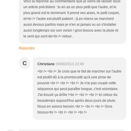
Voici la réponse au commentaire que je viens de laisser sous
un article précédent : tu en as un plus petit que l'autre, et le
plus grand est le dominant. Il prend ses aises, le petit coquin,
et<br /> l'autre est plutôt patient :-)Les miens se marchent
aussi dessus parfois mais je n'en ai jamais vu un s'installer
aussi longtemps sur son voisin ! gros bisous avec la pluie et
le vent qui sont de<br /> retour...
Répondre
C
Christiane
09/08/2013 23:49
<br /> <br /> Je crois que le fait de marcher sur l'autre
est plutôt dû à la promiscuité qu'à une prise de
pouvoir.<br /> <br /> <br /> Je n'ai pas coupé cette
séquence qui peut paraître longue, c'est volontaire.
J'ai trouvé ça drôle !<br /> <br /> <br /> Ici retour du
beautemps aujourd'hui après deux jours de pluie.
Nous en avions besoin.<br /> <br /> <br /> Gros
bisous<br /> <br /> <br /> <br />