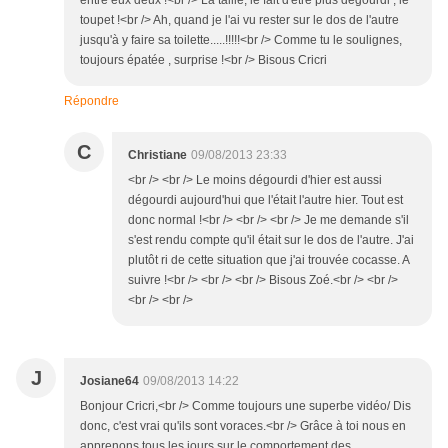
entre eux deux !<br /> La taille, le fait d'etre plus dégourdi , le
toupet !<br /> Ah, quand je l'ai vu rester sur le dos de l'autre
jusqu'à y faire sa toilette.....!!!!!<br /> Comme tu le soulignes,
toujours épatée , surprise !<br /> Bisous Cricri
Répondre
C
Christiane
09/08/2013 23:33
<br /> <br /> Le moins dégourdi d'hier est aussi
dégourdi aujourd'hui que l'était l'autre hier. Tout est
donc normal !<br /> <br /> <br /> Je me demande s'il
s'est rendu compte qu'il était sur le dos de l'autre. J'ai
plutôt ri de cette situation que j'ai trouvée cocasse. A
suivre !<br /> <br /> <br /> Bisous Zoé.<br /> <br />
<br /> <br />
J
Josiane64
09/08/2013 14:22
Bonjour Cricri,<br /> Comme toujours une superbe vidéo/ Dis
donc, c'est vrai qu'ils sont voraces.<br /> Grâce à toi nous en
apprenons tous les jours sur le comportement des