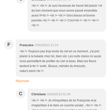
<br /> <br /> Je suis heureuse de t'avoir fait plaisir ! et
du bon moment que nous avons passé ensemble
aussi !!!<br /> <br /> <br /> Gros bisous et bonne
journée.<br /> <br /> <br /> Cricri<br /> <br /> <br />
<br />
F
Françoise
15/03/2012 21:24
<br /> Toujours pas trop envie du net en ce moment...j'ai pris
plaisir à la balade chez toi, bien sûr. Les nuits claires ici aussi
nous permettent de profiter du ciel si beau. Mais les fleurs
tardent à<br /> sortir...Bisous, mémée du limousin,
natur'Lment.<br />
Répondre
C
Christiane
16/03/2012 01:40
<br /> <br /> Je m'inquiétais de toi Françoise et je
m'apprètais à te faire un courrier postal...<br /> <br />