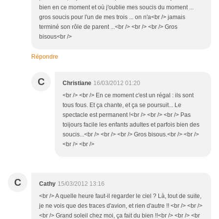
bien en ce moment et où j'oublie mes soucis du moment ...
gros soucis pour l'un de mes trois ... on n'a<br /> jamais
terminé son rôle de parent ...<br /> <br /> <br /> Gros
bisous<br />
Répondre
C
Christiane
16/03/2012 01:20
<br /> <br /> En ce moment c'est un régal : ils sont
tous fous. Et ça chante, et ça se poursuit... Le
spectacle est permanent !<br /> <br /> <br /> Pas
toijours facile les enfants adultes et parfois bien des
soucis...<br /> <br /> <br /> Gros bisous.<br /> <br />
<br /> <br />
C
Cathy
15/03/2012 13:16
<br /> A quelle heure faut-il regarder le ciel ? Là, tout de suite,
je ne vois que des traces d'avion, et rien d'autre !! <br /> <br />
<br /> Grand soleil chez moi, ça fait du bien !!<br /> <br /> <br