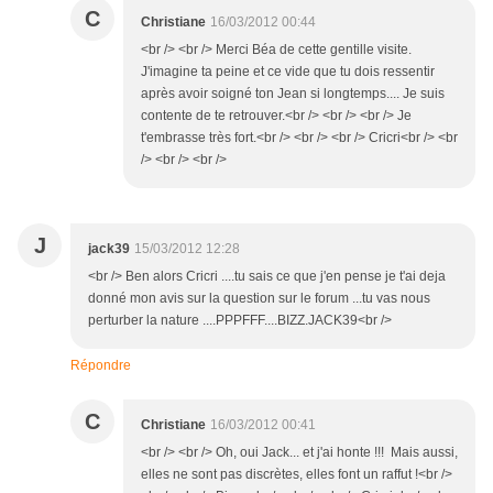
C
Christiane
16/03/2012 00:44
<br /> <br /> Merci Béa de cette gentille visite.
J'imagine ta peine et ce vide que tu dois ressentir
après avoir soigné ton Jean si longtemps.... Je suis
contente de te retrouver.<br /> <br /> <br /> Je
t'embrasse très fort.<br /> <br /> <br /> Cricri<br /> <br
/> <br /> <br />
J
jack39
15/03/2012 12:28
<br /> Ben alors Cricri ....tu sais ce que j'en pense je t'ai deja
donné mon avis sur la question sur le forum ...tu vas nous
perturber la nature ....PPPFFF....BIZZ.JACK39<br />
Répondre
C
Christiane
16/03/2012 00:41
<br /> <br /> Oh, oui Jack... et j'ai honte !!! Mais aussi,
elles ne sont pas discrètes, elles font un raffut !<br />