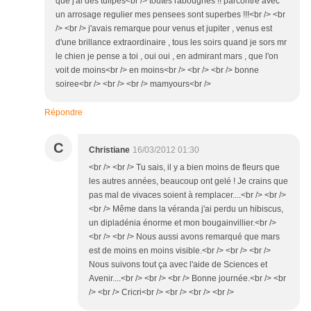
que j'ai des tulipes<br /> toutes rabougries !! parcontre avec
un arrosage regulier mes pensees sont superbes !!!<br /> <br
/> <br /> j'avais remarque pour venus et jupiter , venus est
d'une brillance extraordinaire , tous les soirs quand je sors mr
le chien je pense a toi , oui oui , en admirant mars , que l'on
voit de moins<br /> en moins<br /> <br /> <br /> bonne
soiree<br /> <br /> <br /> mamyours<br />
Répondre
C
Christiane
16/03/2012 01:30
<br /> <br /> Tu sais, il y a bien moins de fleurs que
les autres années, beaucoup ont gelé ! Je crains que
pas mal de vivaces soient à remplacer....<br /> <br />
<br /> Même dans la véranda j'ai perdu un hibiscus,
un dipladénia énorme et mon bougainvillier.<br />
<br /> <br /> Nous aussi avons remarqué que mars
est de moins en moins visible.<br /> <br /> <br />
Nous suivons tout ça avec l'aide de Sciences et
Avenir....<br /> <br /> <br /> Bonne journée.<br /> <br
/> <br /> Cricri<br /> <br /> <br /> <br />