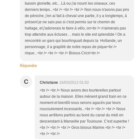
bassin gloriette, etc... Là ou j'ai nourri les oiseaux, ces
derniers temps...<br /> <br /> <br /> Non nous n'avons pas pris
de péniche, j'en ai fait à cheval une partie, il y a longtemps, à
présent je ne sais pas si c'est permis sur le chemin de
hallage, et j'adorerais le faire à vélo, on<br /> n'aimerais pas
trop attendre aux écluses ... mais le site est splendide ! On a
rencontré un gars qui bourlinguait depuis la Hollande, un
personnage, il a grapillé de notre repas de pique<br />
nique...<br /> <br /> <br /> Bisous Cricri<br />
Répondre
C
Christiane
16/03/2012 01:02
<br /> <br /> Nous avons des tourterelles partout
autour de la maison. Elles mènent grand train en ce
moment et bientôt nous serons agacés par leurs
roucoulement incessants...<br /> <br /> <br /> Nous
nous arrêtons parfois au bord du canal du midi en
descendant à Marseille par Toulouse. C'est superbe !
<br /> <br /> <br /> Gros bisous Marine.<br /> <br />
<br /> <br />