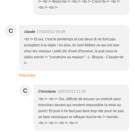
/> <br /> Bises<br /> <br /> <br /> Cricri<br /> <br />
<br /> <br />
C
claude
17/03/2012 09:09
<br /> Et oui, c'est le printemps et ces deux là ne font pas
exception à la règle ! en plus, ils sont fidèles ce qui est rare
chez les oiseaux ! petit clin d'oeil d'humour, la pub sous la
vidéo est<br /> "construire sa maison" :-) - Bisous - Claude<br
/>
Répondre
C
Christiane
18/03/2012 21:56
<br /> <br /> Oui, difficile de trouver un endroit sans
branches devant qui rendent impossible la mise au
point ! Et puis il ne faut pas faire trop vite pour ne pas
se faire remarquer er effrayer tout le<br /> monde...
<br /> <br /> <br /> <br />