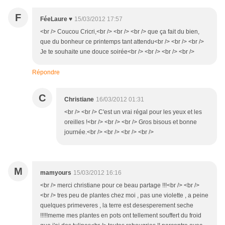
F
FéeLaure ♥
15/03/2012 17:57
<br /> Coucou Cricri,<br /> <br /> <br /> que ça fait du bien,
que du bonheur ce printemps tant attendu<br /> <br /> <br />
Je te souhaite une douce soirée<br /> <br /> <br /> <br />
Répondre
C
Christiane
16/03/2012 01:31
<br /> <br /> C'est un vrai régal pour les yeux et les
oreilles !<br /> <br /> <br /> Gros bisous et bonne
journée.<br /> <br /> <br /> <br />
M
mamyours
15/03/2012 16:16
<br /> merci christiane pour ce beau partage !!!<br /> <br />
<br /> tres peu de plantes chez moi , pas une violette , a peine
quelques primeveres , la terre est desesperement seche
!!!!!meme mes plantes en pots ont tellement souffert du froid