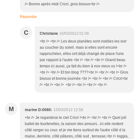
/> Bonne après midi Cricri, gros bisous<br />
Répondre
C
Christiane
16/03/2012 01:06
<br /> <br /> Les deux planètes sont visibles les soir
au coucher du soleil. mais si elles sont encore
rapprochées, elles ont déjà changé de place l'une
par rapport à l'autre.<br /> <br /> <br /> Grand beau
temps ici aussi, ça fait du bien à nos vieux os !<br />
<br /> <br /> Et ton blog ????<br /> <br /> <br /> Gros
bisous et bonne journée.<br /> <br /> <br /> Cricri<br
/> <br /> <br /> <br /> <br /> <br /> <br />
M
marine D:0080:
15/03/2012 12:58
<br /> Je regarderai le ciel Cricri !<br /> <br /> <br /> Quel joli
ballet de tourterelles, la saison des amours...ici elle restent
côté verger ou cour, et je me tiens surtout de l'autre côté d la
maiso, derrière, côté pâtures, côté sud , terrasse,<br /> loggia,