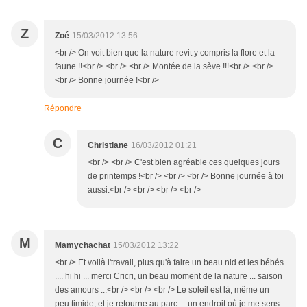
Z
Zoé
15/03/2012 13:56
<br /> On voit bien que la nature revit y compris la flore et la
faune !!<br /> <br /> <br /> Montée de la sève !!!<br /> <br />
<br /> Bonne journée !<br />
Répondre
C
Christiane
16/03/2012 01:21
<br /> <br /> C'est bien agréable ces quelques jours
de printemps !<br /> <br /> <br /> Bonne journée à toi
aussi.<br /> <br /> <br /> <br />
M
Mamychachat
15/03/2012 13:22
<br /> Et voilà l'travail, plus qu'à faire un beau nid et les bébés
.... hi hi ... merci Cricri, un beau moment de la nature ... saison
des amours ...<br /> <br /> <br /> Le soleil est là, même un
peu timide, et je retourne au parc ... un endroit où je me sens