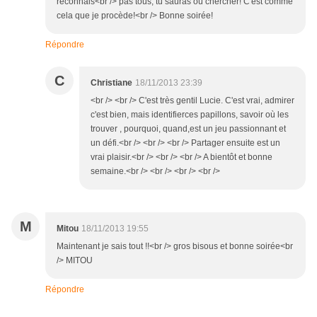
reconnais<br /> pas tous, tu sauras où chercher! C'est comme
cela que je procède!<br /> Bonne soirée!
Répondre
C
Christiane
18/11/2013 23:39
<br /> <br /> C'est très gentil Lucie. C'est vrai, admirer
c'est bien, mais identifierces papillons, savoir où les
trouver , pourquoi, quand,est un jeu passionnant et
un défi.<br /> <br /> <br /> Partager ensuite est un
vrai plaisir.<br /> <br /> <br /> A bientôt et bonne
semaine.<br /> <br /> <br /> <br />
M
Mitou
18/11/2013 19:55
Maintenant je sais tout !!<br /> gros bisous et bonne soirée<br
/> MITOU
Répondre