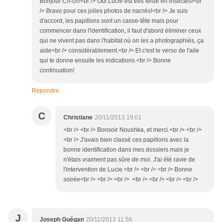
Bonjour Cri-cri!<br /> Oui Lucie est très férue en insectes!<br
/> Bravo pour ces jolies photos de nacrés!<br /> Je suis
d'accord, les papillons sont un casse-tête mais pour
commencer dans l'identification, il faut d'abord éliminer ceux
qui ne vivent pas dans l'habitat où on les a photographiés, ça
aide<br /> considérablement.<br /> Et c'est le verso de l'aile
qui te donne ensuite les indications.<br /> Bonne
continuation!
Répondre
C
Christiane
20/11/2013 19:01
<br /> <br /> Bonsoir Noushka, et merci.<br /> <br />
<br /> J'avais bien classé ces papillons avec la
bonne identification dans mes dossiers mais je
n'étais vraiment pas sûre de moi. J'ai été ravie de
l'intervention de Lucie.<br /> <br /> <br /> Bonne
soirée<br /> <br /> <br /> <br /> <br /> <br /> <br />
J
Joseph Guégan
20/11/2013 11:56