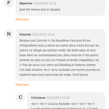
F
flipperine
22/11/2013 11:23
quel bel oiseau que la cigogne
Répondre
N
Noisette
22/11/2013 11:01
Bonjour ma Cricri<br /> Oui Brantôme c'est qu'a 60 km
d'Angoulême nous y allons au moins deux à trois fois par an,
j'adore ce village qui est bien visité, Ma belle sœur et mon
beau frère ne connaissaient pas, donc nous<br /> les avons
amenés en plus un jour ou il faisait un temps magnifique.<br
/> Pas de souci si tu viens sur Eklablog je t'aiderai comme
j''en aide d'autres.<br /> Je te souhaite une bonne journée en
espèrent que nous ayons pas de neige. Gros bisous
Répondre
C
Christiane
22/11/2013 12:28
<br /> <br /> Coucou Noisette,<br /> <br /> <br />
Le ciel est bien plombé et j'ai froid aux os. Ce n'est