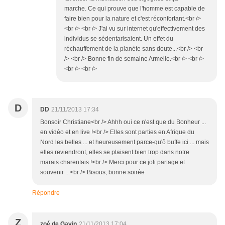
marche. Ce qui prouve que l'homme est capable de
faire bien pour la nature et c'est réconfortant.<br />
<br /> <br /> J'ai vu sur internet qu'effectivement des
individus se sédentarisaient. Un effet du
réchauffement de la planète sans doute...<br /> <br
/> <br /> Bonne fin de semaine Armelle.<br /> <br />
<br /> <br />
D
DD
21/11/2013 17:34
Bonsoir Christiane<br /> Ahhh oui ce n'est que du Bonheur ...
en vidéo et en live !<br /> Elles sont parties en Afrique du
Nord les belles ... et heureusement parce-qu'ô buffe ici ... mais
elles reviendront, elles se plaisent bien trop dans notre
marais charentais !<br /> Merci pour ce joli partage et
souvenir ...<br /> Bisous, bonne soirée
Répondre
Z
zoé de Gavin
21/11/2013 17:04