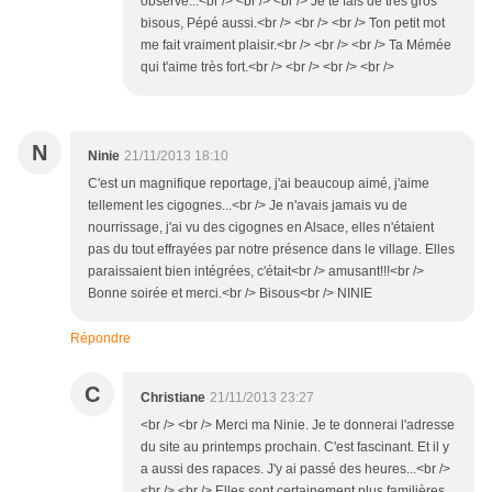
observe...<br /> <br /> <br /> Je te fais de très gros
bisous, Pépé aussi.<br /> <br /> <br /> Ton petit mot
me fait vraiment plaisir.<br /> <br /> <br /> Ta Mémée
qui t'aime très fort.<br /> <br /> <br /> <br />
N
Ninie
21/11/2013 18:10
C'est un magnifique reportage, j'ai beaucoup aimé, j'aime
tellement les cigognes...<br /> Je n'avais jamais vu de
nourrissage, j'ai vu des cigognes en Alsace, elles n'étaient
pas du tout effrayées par notre présence dans le village. Elles
paraissaient bien intégrées, c'était<br /> amusant!!!<br />
Bonne soirée et merci.<br /> Bisous<br /> NINIE
Répondre
C
Christiane
21/11/2013 23:27
<br /> <br /> Merci ma Ninie. Je te donnerai l'adresse
du site au printemps prochain. C'est fascinant. Et il y
a aussi des rapaces. J'y ai passé des heures...<br />
<br /> <br /> Elles sont certainement plus familières