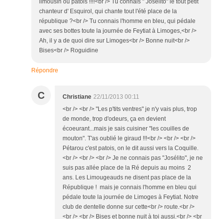
limousin ou patois !!!!<br /> Tu connais " Josélito" le tout petit
chanteur d' Esquirol, qui chante tout l'été place de la
république ?<br /> Tu connais l'homme en bleu, qui pédale
avec ses bottes toute la journée de Feytiat à Limoges,<br />
Ah, il y a de quoi dire sur Limoges<br /> Bonne nuit<br />
Bises<br /> Roguidine
Répondre
C
Christiane
22/11/2013 00:11
<br /> <br /> "Les p'tits ventres" je n'y vais plus, trop
de monde, trop d'odeurs, ça en devient
écoeurant...mais je sais cuisiner "les couilles de
mouton". T'as oublié le giraud !!!<br /> <br /> <br />
Pétarou c'est patois, on le dit aussi vers la Coquille.
<br /> <br /> <br /> Je ne connais pas "Josélito", je ne
suis pas allée place de la Ré depuis au moins 2
ans. Les Limougeauds ne disent pas place de la
République ! mais je connais l'homme en bleu qui
pédale toute la journée de Limoges à Feytiat. Notre
club de dentelle donne sur cette<br /> route.<br />
<br /> <br /> Bises et bonne nuit à toi aussi.<br /> <br