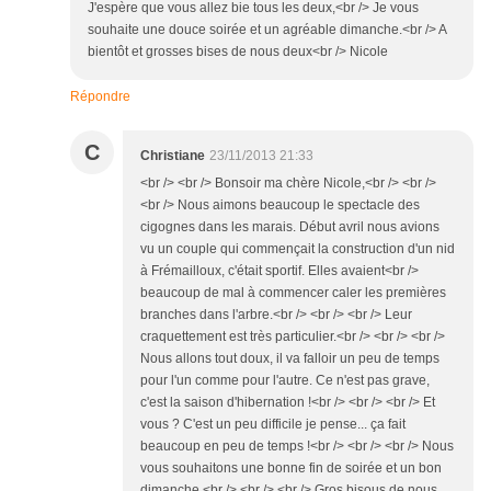
J'espère que vous allez bie tous les deux,<br /> Je vous
souhaite une douce soirée et un agréable dimanche.<br /> A
bientôt et grosses bises de nous deux<br /> Nicole
Répondre
C
Christiane
23/11/2013 21:33
<br /> <br /> Bonsoir ma chère Nicole,<br /> <br />
<br /> Nous aimons beaucoup le spectacle des
cigognes dans les marais. Début avril nous avions
vu un couple qui commençait la construction d'un nid
à Frémailloux, c'était sportif. Elles avaient<br />
beaucoup de mal à commencer caler les premières
branches dans l'arbre.<br /> <br /> <br /> Leur
craquettement est très particulier.<br /> <br /> <br />
Nous allons tout doux, il va falloir un peu de temps
pour l'un comme pour l'autre. Ce n'est pas grave,
c'est la saison d'hibernation !<br /> <br /> <br /> Et
vous ? C'est un peu difficile je pense... ça fait
beaucoup en peu de temps !<br /> <br /> <br /> Nous
vous souhaitons une bonne fin de soirée et un bon
dimanche.<br /> <br /> <br /> Gros bisous de nous