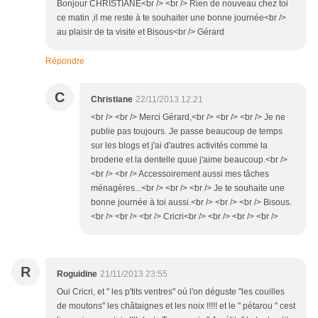
Bonjour CHRISTIANE<br /> <br /> Rien de nouveau chez toi
ce matin ,il me reste à te souhaiter une bonne journée<br />
au plaisir de ta visite et Bisous<br /> Gérard
Répondre
C
Christiane
22/11/2013 12:21
<br /> <br /> Merci Gérard,<br /> <br /> <br /> Je ne
publie pas toujours. Je passe beaucoup de temps
sur les blogs et j'ai d'autres activités comme la
broderie et la dentelle quue j'aime beaucoup.<br />
<br /> <br /> Accessoirement aussi mes tâches
ménagères...<br /> <br /> <br /> Je te souhaite une
bonne journée à toi aussi.<br /> <br /> <br /> Bisous.
<br /> <br /> <br /> Cricri<br /> <br /> <br /> <br />
R
Roguidine
21/11/2013 23:55
Oui Cricri, et " les p'tits ventres" où l'on déguste "les couilles
de moutons" les châtaignes et les noix !!!!! et le " pétarou " cest