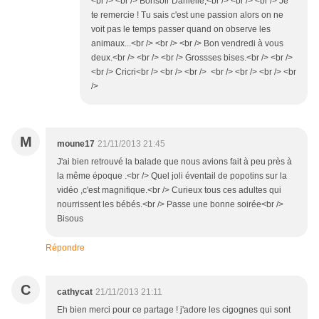
<br /> <br /> Bonsoir Danielle,<br /> <br /> <br /> Je
te remercie ! Tu sais c'est une passion alors on ne
voit pas le temps passer quand on observe les
animaux...<br /> <br /> <br /> Bon vendredi à vous
deux.<br /> <br /> <br /> Grossses bises.<br /> <br />
<br /> Cricri<br /> <br /> <br /> <br /> <br /> <br /> <br
/>
M
moune17
21/11/2013 21:45
J'ai bien retrouvé la balade que nous avions fait à peu près à
la même époque .<br /> Quel joli éventail de popotins sur la
vidéo ,c'est magnifique.<br /> Curieux tous ces adultes qui
nourrissent les bébés.<br /> Passe une bonne soirée<br />
Bisous
Répondre
C
cathycat
21/11/2013 21:11
Eh bien merci pour ce partage ! j'adore les cigognes qui sont