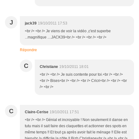
J
jack39
19/10/2011 17:53
<br /> <br /> Je viens de voir la vidéo ,c'est superbe
...magnifique ....JACK39<br /> <br /> <br /> <br />
Répondre
C
Christiane
19/10/2011 18:01
<br /> <br /> Je suis contente pour toi.<br /> <br />
<br /> Bises<br /> <br /> <br /> Cricri<br /> <br /> <br
/> <br />
C
Claire-Cerise
19/10/2011 17:51
<br /> <br /> Génial et incroyable ! Non seulement il danse en
tutu mais il sait faire des claquettes et actionner des spots en
même temps !! Et tout ça après avoir fait le ménage !! Elle est
bien<br /> difficile la p'tite !! Bizh Christiane<br /> <br /> <br />