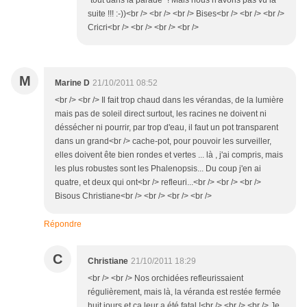
"tout dans la parade" ! Mais nous n'avons pas vu la
suite !!! :-))<br /> <br /> <br /> Bises<br /> <br /> <br />
Cricri<br /> <br /> <br /> <br />
M
Marine D
21/10/2011 08:52
<br /> <br /> Il fait trop chaud dans les vérandas, de la lumière
mais pas de soleil direct surtout, les racines ne doivent ni
déssécher ni pourrir, par trop d'eau, il faut un pot transparent
dans un grand<br /> cache-pot, pour pouvoir les surveiller,
elles doivent ête bien rondes et vertes ... là , j'ai compris, mais
les plus robustes sont les Phalenopsis... Du coup j'en ai
quatre, et deux qui ont<br /> refleuri...<br /> <br /> <br />
Bisous Christiane<br /> <br /> <br /> <br />
Répondre
C
Christiane
21/10/2011 18:29
<br /> <br /> Nos orchidées refleurissaient
régulièrement, mais là, la véranda est restée fermée
huit jours et ça leur a été fatal !<br /> <br /> <br /> Je