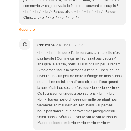
j'ai dis : comme elle est jolie et il a répndu, achètes là... C'est
comme<br /> ça, je devrais le faire plus souvent ce coup là !
<br /> <br /> <br /> Bisous bisous<br /> <br /> <br /> Bisous
Christiane<br /> <br /> <br /> <br />
Répondre
C
Christiane
20/10/2011 23:54
<br /> <br /> Tu peux l'acheter sans crainte, elle n'est
pas fragile ! Comme ça ne fleurissait pas depuis 4
ans qu'elle était là, nous la laissions un peu à l'écart.
Simplement nous la mettions à l'abri du<br /> gel en
hiver Parfois un peu de notre mélange de trois purins
quand il en restait dans l'arrosoir, et de l'eau quand
la terre était trop sèche, c'est tout.<br /> <br /> <br />
Ce fleurissement nous a bien surpris !<br /> <br />
<br /> Toutes nos orchidées ont grillé pendant nos
vacances en mai dernier. J'en avais 5 superbes,
nous pensions que le paravent les protègerait du
soleil dans la véranda....<br /> <br /> <br /> Bisous
Marine et bonne nuit.<br /> <br /> <br /> <br />