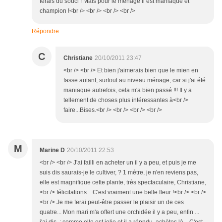
ferais du souci ! Mais pour le ménage il est maniaque et
champion !<br /> <br /> <br /> <br />
Répondre
C
Christiane
20/10/2011 23:47
<br /> <br /> Et bien j'aimerais bien que le mien en
fasse autant, surtout au niveau ménage, car si j'ai été
maniaque autrefois, cela m'a bien passé !!! Il y a
tellement de choses plus intéressantes à<br />
faire...Bises.<br /> <br /> <br /> <br />
M
Marine D
20/10/2011 22:53
<br /> <br /> J'ai failli en acheter un il y a peu, et puis je me
suis dis saurais-je le cultiver, ? 1 mètre, je n'en reviens pas,
elle est magnifique cette plante, très spectaculaire, Christiane,
<br /> félicitations... C'est vraiment une belle fleur !<br /> <br />
<br /> Je me ferai peut-être passer le plaisir un de ces
quatre... Mon mari m'a offert une orchidée il y a peu, enfin ...