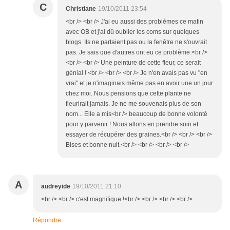
C
Christiane
19/10/2011 23:54
<br /> <br /> J'ai eu aussi des problèmes ce matin
avec OB et j'ai dû oublier les coms sur quelques
blogs. Ils ne partaient pas ou la fenêtre ne s'ouvrait
pas. Je sais que d'autres ont eu ce problème.<br />
<br /> <br /> Une peinture de cette fleur, ce serait
génial ! <br /> <br /> <br /> Je n'en avais pas vu "en
vrai" et je n'imaginais même pas en avoir une un jour
chez moi. Nous pensions que cette plante ne
fleurirait jamais. Je ne me souvenais plus de son
nom... Elle a mis<br /> beaucoup de bonne volonté
pour y parvenir ! Nous allons en prendre soin et
essayer de récupérer des graines.<br /> <br /> <br />
Bises et bonne nuit.<br /> <br /> <br /> <br />
A
audreyide
19/10/2011 21:10
<br /> <br /> c'est magnifique !<br /> <br /> <br /> <br />
Répondre