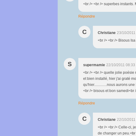
<br /> <br /> superbes instants. M
Répondre
C
Christiane
23/10/2011
<br /> <br /> Bisous Isa
S
supermamie
22/10/2011 08:33
<br /> <br /> quelle jolie poésie 
et bien installé, hier j'ai graté 
qu'hier..............nous aurons une
<br /> bisous et bon samedi<br />
Répondre
C
Christiane
22/10/2011
<br /> <br /> Celle-ci, j
de changer un peu.<br /