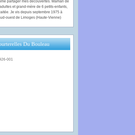
'aime partager mes découvertes. Maman de
adultes et grand-mère de 6 petits-enfants,
traitée. Je vis depuis septembre 1975 à
ud-ouest de Limoges (Haute-Vienne)
ourterelles Du Bouleau