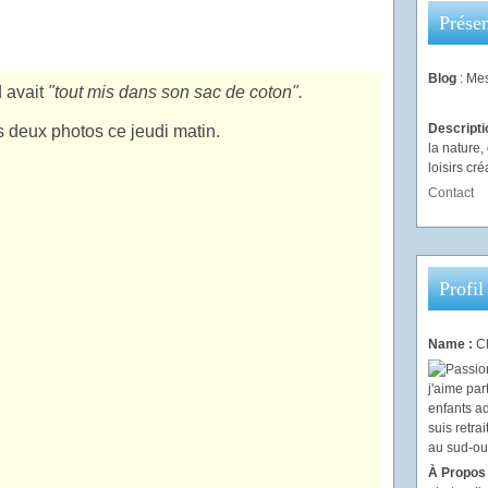
Présen
Blog
: Mes
d avait
"tout mis dans son sac de coton".
Descript
es deux photos ce jeudi matin.
la nature
loisirs créa
Contact
Profil
Name :
Ch
À Propos