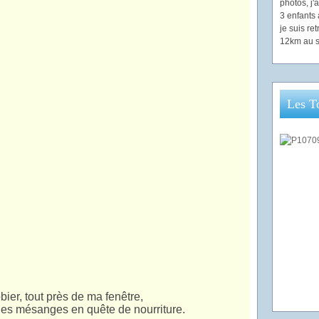
photos, j
3 enfants 
je suis re
12km au s
Les T
bier, tout près de ma fenêtre,
 les mésanges en quête de nourriture.