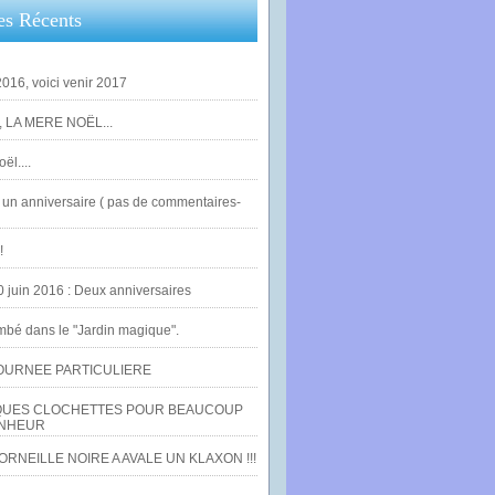
es Récents
016, voici venir 2017
 LA MERE NOËL...
ël....
un anniversaire ( pas de commentaires-
!
0 juin 2016 : Deux anniversaires
bé dans le "Jardin magique".
OURNEE PARTICULIERE
UES CLOCHETTES POUR BEAUCOUP
NHEUR
RNEILLE NOIRE A AVALE UN KLAXON !!!