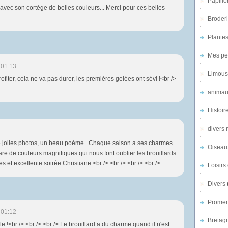
Papillo
à avec son cortège de belles couleurs... Merci pour ces belles
Broder
Plantes 
Mes pe
 01:13
Limous
profiter, cela ne va pas durer, les premières gelées ont sévi !<br />
animau
Histoir
divers 
! De jolies photos, un beau poème...Chaque saison a ses charmes
Oiseau
re de couleurs magnifiques qui nous font oublier les brouillards
es et excellente soirée Christiane.<br /> <br /> <br /> <br />
Loisirs 
Divers
Promen
 01:12
Bretagn
le !<br /> <br /> <br /> Le brouillard a du charme quand il n'est