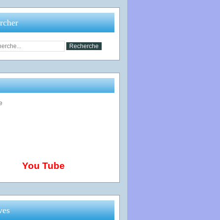
rcher
You Tube
ves