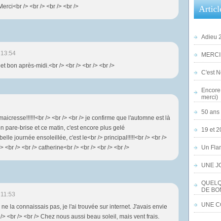
erci<br /> <br /> <br /> <br />
Articl
Adieu 2
 13:54
MERCI,
 et bon après-midi.<br /> <br /> <br /> <br />
C'est No
Encore 
merci)
50 ans 
maicresse!!!!!!<br /> <br /> <br /> je confirme que l'automne est là
mon pare-brise et ce matin, c'est encore plus gelé
19 et 2
 belle journée ensoleillée, c'est le<br /> principal!!!!!<br /> <br />
 <br /> <br /> catherine<br /> <br /> <br /> <br />
Un Flam
UNE J
QUELQ
DE BO
 11:53
UNE CO
e ne la connaissais pas, je l'ai trouvée sur internet. J'avais envie
> <br /> <br /> Chez nous aussi beau soleil, mais vent frais.