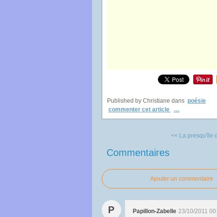
Published by Christiane
dans
poésie
commenter cet article
…
<< La presqu'île 
Commentaires
Ajouter un commentaire
P
Papillon-Zabelle
23/10/2011 00