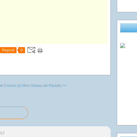
Repost
0
de Crozon (1)
Mon Oiseau de Paradis >>
:57