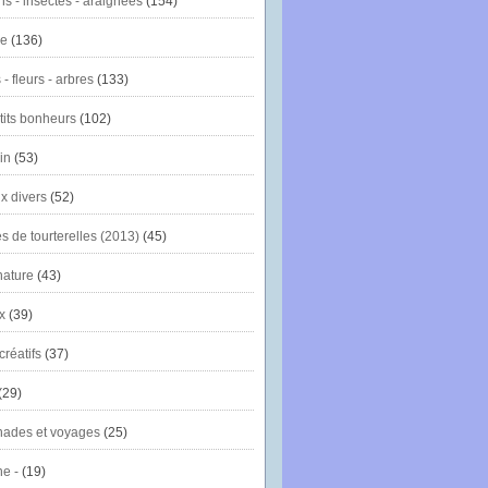
ns - insectes - araignées
(154)
ie
(136)
- fleurs - arbres
(133)
tits bonheurs
(102)
in
(53)
x divers
(52)
es de tourterelles (2013)
(45)
nature
(43)
x
(39)
créatifs
(37)
(29)
ades et voyages
(25)
e -
(19)