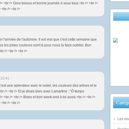
 /> <br /> Gros bisous et bonne journée à vous tous.<br /> <br />
> <br /> <br />
er l'arrivée de l'automne. Il est vrai que c'est cette semaine que
mais les jolies couleurs sont là pour nous la faire oublier. Bon
r /> <br /> <br />
 10:41
c'est une splendeur avec le soleil, les couleurs des arbres et le
<br /> <br /> Et je dirais bien avec Lamartine : "Ô temps
/> <br /> <br /> Bises et bon week-end à toi aussi.<br /> <br />
Catég
> <br /> <br />
Les ois