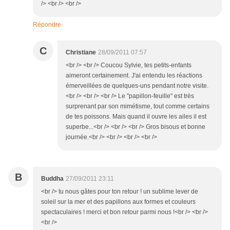
/> <br /> <br />
Répondre
C
Christiane
28/09/2011 07:57
<br /> <br /> Coucou Sylvie, tes petits-enfants
aimeront certainement. J'ai entendu les réactions
émerveillées de quelques-uns pendant notre visite.
<br /> <br /> <br /> Le "papillon-feuille" est très
surprenant par son mimétisme, tout comme certains
de tes poissons. Mais quand il ouvre les ailes il est
superbe...<br /> <br /> <br /> Gros bisous et bonne
journée.<br /> <br /> <br /> <br />
B
Buddha
27/09/2011 23:11
<br /> tu nous gâtes pour ton retour ! un sublime lever de
soleil sur la mer et des papillons aux formes et couleurs
spectaculaires ! merci et bon retour parmi nous !<br /> <br />
<br />