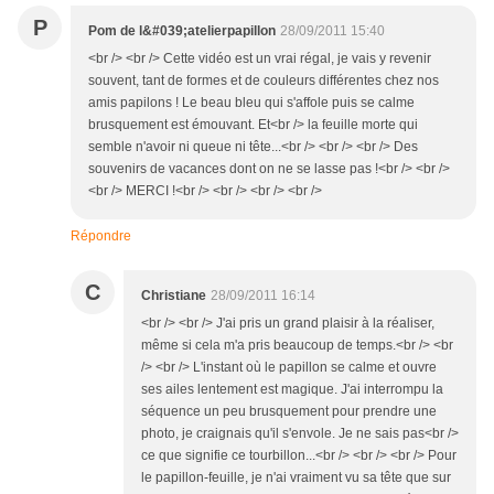
P
Pom de l&#039;atelierpapillon
28/09/2011 15:40
<br /> <br /> Cette vidéo est un vrai régal, je vais y revenir
souvent, tant de formes et de couleurs différentes chez nos
amis papilons ! Le beau bleu qui s'affole puis se calme
brusquement est émouvant. Et<br /> la feuille morte qui
semble n'avoir ni queue ni tête...<br /> <br /> <br /> Des
souvenirs de vacances dont on ne se lasse pas !<br /> <br />
<br /> MERCI !<br /> <br /> <br /> <br />
Répondre
C
Christiane
28/09/2011 16:14
<br /> <br /> J'ai pris un grand plaisir à la réaliser,
même si cela m'a pris beaucoup de temps.<br /> <br
/> <br /> L'instant où le papillon se calme et ouvre
ses ailes lentement est magique. J'ai interrompu la
séquence un peu brusquement pour prendre une
photo, je craignais qu'il s'envole. Je ne sais pas<br />
ce que signifie ce tourbillon...<br /> <br /> <br /> Pour
le papillon-feuille, je n'ai vraiment vu sa tête que sur