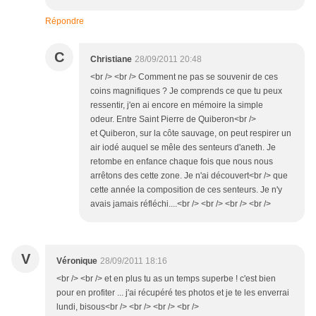
Répondre
C
Christiane
28/09/2011 20:48
<br /> <br /> Comment ne pas se souvenir de ces
coins magnifiques ? Je comprends ce que tu peux
ressentir, j'en ai encore en mémoire la simple
odeur. Entre Saint Pierre de Quiberon<br />
et Quiberon, sur la côte sauvage, on peut respirer un
air iodé auquel se mêle des senteurs d'aneth. Je
retombe en enfance chaque fois que nous nous
arrêtons des cette zone. Je n'ai découvert<br /> que
cette année la composition de ces senteurs. Je n'y
avais jamais réfléchi....<br /> <br /> <br /> <br />
V
Véronique
28/09/2011 18:16
<br /> <br /> et en plus tu as un temps superbe ! c'est bien
pour en profiter ... j'ai récupéré tes photos et je te les enverrai
lundi, bisous<br /> <br /> <br /> <br />