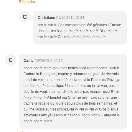
Répondre
C
Christiane
01/10/2011 10:34
<br /> <br /> Ces vacances ont été géniales ! Encore
des articles à venir !<br /> <br /> <br /> Bises<br />
<br /> <br /> Cricri<br /> <br /> <br /> <br />
C
Cathy
29/09/2011 22:15
<br /> <br /> Merci pour ces belles photos bretonnes Cricri !!
J'adore la Bretagne, j'espère y retourner un jour. Je rêverais
aussi de voir la mer en colère, surtout à la Pointe du Raz, ça
doit être<br /> fantastique ! la seule fois où je l'ai vue, pas un
souffle de vent, une mer d'huile, c'est pas marrant quoi !! <br
/> <br /> <br /> A bientôt ma Cricri, je m'en vais soigner une
tracheite rebelle qui dure depuis plus de trois semaines, et
qui me laisse sur les rotules.<br /> <br /> <br /> Gros bisous
savoyards aux yétis limousins<br /> <br /> <br /> Cathy<br />
<br /> <br /> <br />