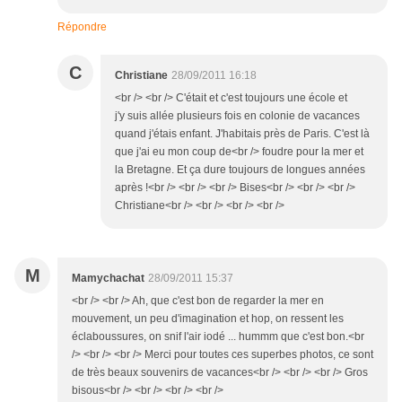
Répondre
C
Christiane
28/09/2011 16:18
<br /> <br /> C'était et c'est toujours une école et
j'y suis allée plusieurs fois en colonie de vacances
quand j'étais enfant. J'habitais près de Paris. C'est là
que j'ai eu mon coup de<br /> foudre pour la mer et
la Bretagne. Et ça dure toujours de longues années
après !<br /> <br /> <br /> Bises<br /> <br /> <br />
Christiane<br /> <br /> <br /> <br />
M
Mamychachat
28/09/2011 15:37
<br /> <br /> Ah, que c'est bon de regarder la mer en
mouvement, un peu d'imagination et hop, on ressent les
éclaboussures, on snif l'air iodé ... hummm que c'est bon.<br
/> <br /> <br /> Merci pour toutes ces superbes photos, ce sont
de très beaux souvenirs de vacances<br /> <br /> <br /> Gros
bisous<br /> <br /> <br /> <br />