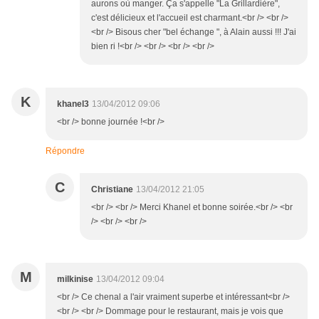
aurons où manger. Ça s'appelle "La Grillardière",
c'est délicieux et l'accueil est charmant.<br /> <br />
<br /> Bisous cher "bel échange ", à Alain aussi !!! J'ai
bien ri !<br /> <br /> <br /> <br />
K
khanel3
13/04/2012 09:06
<br /> bonne journée !<br />
Répondre
C
Christiane
13/04/2012 21:05
<br /> <br /> Merci Khanel et bonne soirée.<br /> <br
/> <br /> <br />
M
milkinise
13/04/2012 09:04
<br /> Ce chenal a l'air vraiment superbe et intéressant<br />
<br /> <br /> Dommage pour le restaurant, mais je vois que