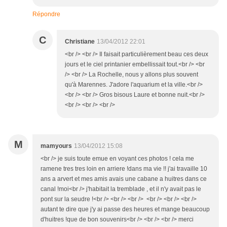
Répondre
C
Christiane
13/04/2012 22:01
<br /> <br /> Il faisait particulièrement beau ces deux
jours et le ciel printanier embellissait tout.<br /> <br
/> <br /> La Rochelle, nous y allons plus souvent
qu'à Marennes. J'adore l'aquarium et la ville.<br />
<br /> <br /> Gros bisous Laure et bonne nuit.<br />
<br /> <br /> <br />
M
mamyours
13/04/2012 15:08
<br /> je suis toute emue en voyant ces photos ! cela me
ramene tres tres loin en arriere !dans ma vie !! j'ai travaille 10
ans a arvert et mes amis avais une cabane a huitres dans ce
canal !moi<br /> j'habitait la tremblade , et il n'y avait pas le
pont sur la seudre !<br /> <br /> <br /> <br /> <br /> <br />
autant te dire que j'y ai passe des heures et mange beaucoup
d'huitres !que de bon souvenirs<br /> <br /> <br /> merci