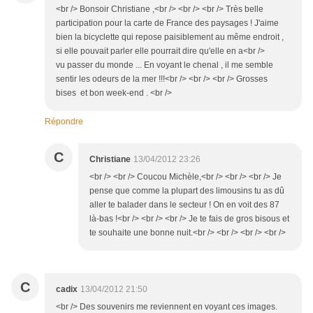
<br /> Bonsoir Christiane ,<br /> <br /> <br /> Très belle
participation pour la carte de France des paysages ! J'aime
bien la bicyclette qui repose paisiblement au même endroit ,
si elle pouvait parler elle pourrait dire qu'elle en a<br />
vu passer du monde ... En voyant le chenal , il me semble
sentir les odeurs de la mer !!!<br /> <br /> <br /> Grosses
bises et bon week-end . <br />
Répondre
C
Christiane
13/04/2012 23:26
<br /> <br /> Coucou Michèle,<br /> <br /> <br /> Je
pense que comme la plupart des limousins tu as dû
aller te balader dans le secteur ! On en voit des 87
là-bas !<br /> <br /> <br /> Je te fais de gros bisous et
te souhaite une bonne nuit.<br /> <br /> <br /> <br />
C
cadix
13/04/2012 21:50
<br /> Des souvenirs me reviennent en voyant ces images.