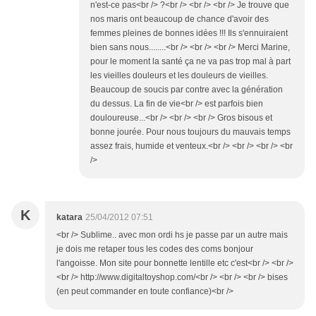
n'est-ce pas<br /> ?<br /> <br /> <br /> Je trouve que
nos maris ont beaucoup de chance d'avoir des
femmes pleines de bonnes idées !!! Ils s'ennuiraient
bien sans nous........<br /> <br /> <br /> Merci Marine,
pour le moment la santé ça ne va pas trop mal à part
les vieilles douleurs et les douleurs de vieilles.
Beaucoup de soucis par contre avec la génération
du dessus. La fin de vie<br /> est parfois bien
douloureuse...<br /> <br /> <br /> Gros bisous et
bonne jourée. Pour nous toujours du mauvais temps
assez frais, humide et venteux.<br /> <br /> <br /> <br
/>
K
katara
25/04/2012 07:51
<br /> Sublime.. avec mon ordi hs je passe par un autre mais
je dois me retaper tous les codes des coms bonjour
l'angoisse. Mon site pour bonnette lentille etc c'est<br /> <br />
<br /> http://www.digitaltoyshop.com/<br /> <br /> <br /> bises
(en peut commander en toute confiance)<br />