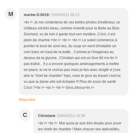
M
marine D:0019:
25/04/2012 08:22
<br /> Je me contenterai de ces belles photos d'extérieur, ce
château est très beau, comme inventé pour la Belle au Bois
Dormant, vu de loin il garde tout son mystère, Cricri, il est
plein de charme !<br /> <br /> <br /> Le soleil commence à
pointer le bout de sont nez, du coup on vient d'installer un
coin banc en haut de la butte... Comme je l'imaginais au
dessus de la glycine...Christian qui est un lève tôt n'a<br />
pas traîné... Il y a encore quelques aménagements à mettre
en place, tu ne le croiras pas mais je fais avec doigté si j'ose
dire le "chef de chantier" hips, mais le gros du travail c'est lui,
vu que la dame elle est éclopée !!! Plus de souci de santé
Cricri ?<br /> <br /> <br /> Gros zibous<br />
Répondre
C
Christiane
25/04/2012 10:36
<br /> <br /> Moi aussi je suis très douée pour jouer
les chefs de chantier ! Mais chacun ses spécialités,