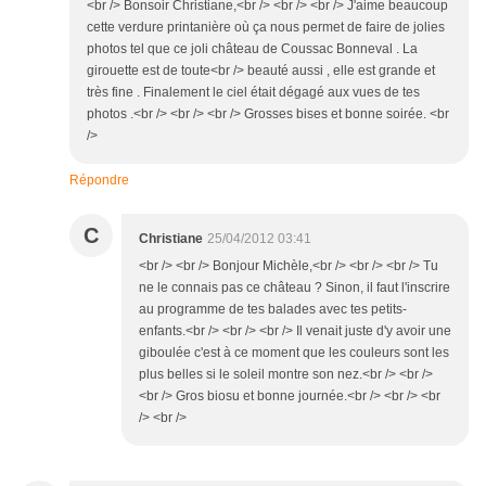
<br /> Bonsoir Christiane,<br /> <br /> <br /> J'aime beaucoup
cette verdure printanière où ça nous permet de faire de jolies
photos tel que ce joli château de Coussac Bonneval . La
girouette est de toute<br /> beauté aussi , elle est grande et
très fine . Finalement le ciel était dégagé aux vues de tes
photos .<br /> <br /> <br /> Grosses bises et bonne soirée. <br
/>
Répondre
C
Christiane
25/04/2012 03:41
<br /> <br /> Bonjour Michèle,<br /> <br /> <br /> Tu
ne le connais pas ce château ? Sinon, il faut l'inscrire
au programme de tes balades avec tes petits-
enfants.<br /> <br /> <br /> Il venait juste d'y avoir une
giboulée c'est à ce moment que les couleurs sont les
plus belles si le soleil montre son nez.<br /> <br />
<br /> Gros biosu et bonne journée.<br /> <br /> <br
/> <br />