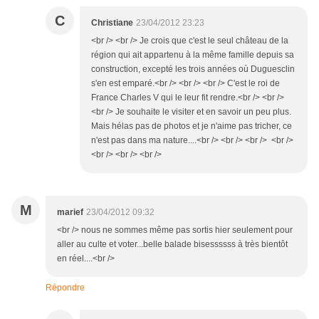
C
Christiane
23/04/2012 23:23
<br /> <br /> Je crois que c'est le seul château de la
région qui ait appartenu à la même famille depuis sa
construction, excepté les trois années où Duguesclin
s'en est emparé.<br /> <br /> <br /> C'est le roi de
France Charles V qui le leur fit rendre.<br /> <br />
<br /> Je souhaite le visiter et en savoir un peu plus.
Mais hélas pas de photos et je n'aime pas tricher, ce
n'est pas dans ma nature....<br /> <br /> <br /> <br />
<br /> <br /> <br />
M
marief
23/04/2012 09:32
<br /> nous ne sommes même pas sortis hier seulement pour
aller au culte et voter...belle balade bisessssss à très bientôt
en réel....<br />
Répondre