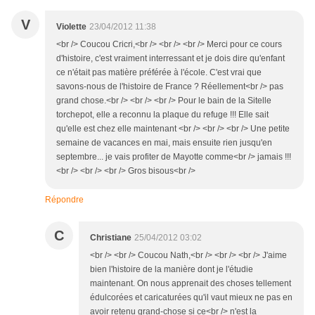
V
Violette
23/04/2012 11:38
<br /> Coucou Cricri,<br /> <br /> <br /> Merci pour ce cours
d'histoire, c'est vraiment interressant et je dois dire qu'enfant
ce n'était pas matière préférée à l'école. C'est vrai que
savons-nous de l'histoire de France ? Réellement<br /> pas
grand chose.<br /> <br /> <br /> Pour le bain de la Sitelle
torchepot, elle a reconnu la plaque du refuge !!! Elle sait
qu'elle est chez elle maintenant <br /> <br /> <br /> Une petite
semaine de vacances en mai, mais ensuite rien jusqu'en
septembre... je vais profiter de Mayotte comme<br /> jamais !!!
<br /> <br /> <br /> Gros bisous<br />
Répondre
C
Christiane
25/04/2012 03:02
<br /> <br /> Coucou Nath,<br /> <br /> <br /> J'aime
bien l'histoire de la manière dont je l'étudie
maintenant. On nous apprenait des choses tellement
édulcorées et caricaturées qu'il vaut mieux ne pas en
avoir retenu grand-chose si ce<br /> n'est la