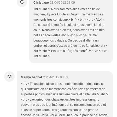
C
Christiane
23/04/2012 23:09
<br /> <br /> Nous sommes allés voter en fin de
matinée, il y avait foule au Vigen. J'aime bien ces
moments très conviviaux.<br /> <br /> <br /> A 14h,
j'ai consulté la météo locale et nous avons tenté le
coup. Nous avons bien fait, nous avons fait de très
belles découvertes.<br /> <br /> <br /> J'aime
beaucoup nos balades. On décide d'aller à un
endroit et après c'est au gré de notre fantaisie.<br />
<br /> <br /> Bises et à très, très bientôt !<br /> <br />
<br /> <br />
M
Mamychachat
23/04/2012 08:59
<br /> Tu as bien fait de passer outre les giboulées, c'est ce
qu'il faut faire en ce moment car les éclaircies permettent de
superbes photos avec une lumière claire et nette !<br /> <br />
<br /> L'extérieur des châteaux est très impressionnant,
souvent plus que leur intérieur qui se ressemblent un peu et
tu as un super zoom ! ces girouettes sont d'une grande
finesse.<br /> <br /> <br /> Merci beaucoup pour ce bel article