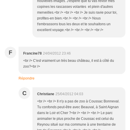
nouvelles images. J'espère que tu vas revoir mes
copines les rascasses volantes et plein d'autres
merveilles.<br /> <br /> <br /> Je suis ravie pour toi,
profites-en bien.<br /> <br /> <br /> Nous
t'embrassons tous les deux et te souhaitons un
excellent voyage.<br /> <br /> <br /> <br />
F
Francine78
24/04/2012 23:46
<br /> C'est vraiment un très beau château, il est à côté du
zoo?<br />
Répondre
C
Christiane
25/04/2012 04:03
<br /> <br /> Il n'y a pas de zoo à Coussac Bonneval.
Tu confonds peut-être avec Beauval, à Saint Aignan
dans le Loir et Cher ?<br /> <br /> <br /> Le parc
animalier le plus proche de Coussac est celui du
Reynou situé sur ma commune à une trentaine de