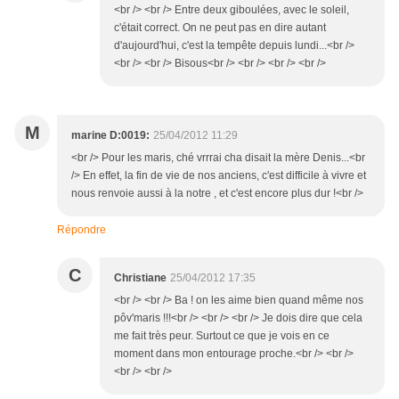
<br /> <br /> Entre deux giboulées, avec le soleil,
c'était correct. On ne peut pas en dire autant
d'aujourd'hui, c'est la tempête depuis lundi...<br />
<br /> <br /> Bisous<br /> <br /> <br /> <br />
M
marine D:0019:
25/04/2012 11:29
<br /> Pour les maris, ché vrrrai cha disait la mère Denis...<br
/> En effet, la fin de vie de nos anciens, c'est difficile à vivre et
nous renvoie aussi à la notre , et c'est encore plus dur !<br />
Répondre
C
Christiane
25/04/2012 17:35
<br /> <br /> Ba ! on les aime bien quand même nos
pôv'maris !!!<br /> <br /> <br /> Je dois dire que cela
me fait très peur. Surtout ce que je vois en ce
moment dans mon entourage proche.<br /> <br />
<br /> <br />