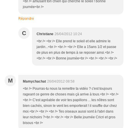
<br /> amusant ton chien qui cherche le soleil ! bonne
journée<br />
Répondre
C
Christiane
26/04/2012 10:24
<br /> <br /> Elle prend le soleil et elle admire le
jardin...<br /> <br /> <br /> Elle a 15ans 1/2 et passe
de plus en plus de temps à se reposer ainsi.<br />
<br /> <br /> Bonne journée<br /> <br /> <br /> <br />
M
Mamychachat
26/04/2012 08:58
<br /> Pourras-tu nous la remettre ta vidéo ? c'est toujours
rageant ce genre de choses mais çà arrive à tous.<br /> <br />
<br /> C'est agréable de voir tes papillons ... les nôtres sont
bien cachés, sinon le vent les emporterait ! il souffle dur chez
moi.<br /> <br /> <br /> Tes oiseaux aussi sont à l'abri dans
leur nichoirs ?<br /> <br /> <br /> Belle journée Cricri et gros
bisous <br />