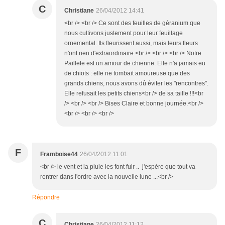
C
Christiane
26/04/2012 14:41
<br /> <br /> Ce sont des feuilles de géranium que
nous cultivons justement pour leur feuillage
ornemental. Ils fleurissent aussi, mais leurs fleurs
n'ont rien d'extraordinaire.<br /> <br /> <br /> Notre
Paillete est un amour de chienne. Elle n'a jamais eu
de chiots : elle ne tombait amoureuse que des
grands chiens, nous avons dû éviter les "rencontres".
Elle refusait les petits chiens<br /> de sa taille !!!<br
/> <br /> <br /> Bises Claire et bonne journée.<br />
<br /> <br /> <br />
F
Framboise44
26/04/2012 11:01
<br /> le vent et la pluie les font fuir .. j'espère que tout va
rentrer dans l'ordre avec la nouvelle lune ...<br />
Répondre
C
Christiane
26/04/2012 11:12