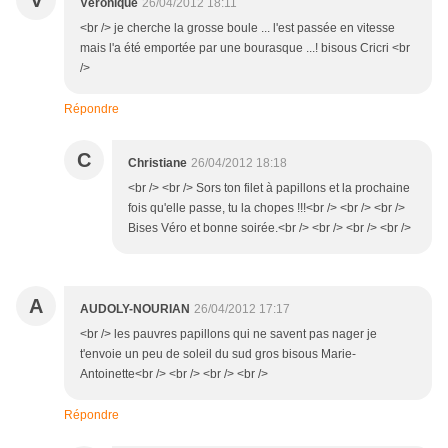
V
Véronique
26/04/2012 18:11
<br /> je cherche la grosse boule ... l'est passée en vitesse
mais l'a été emportée par une bourasque ...! bisous Cricri <br
/>
Répondre
C
Christiane
26/04/2012 18:18
<br /> <br /> Sors ton filet à papillons et la prochaine
fois qu'elle passe, tu la chopes !!!<br /> <br /> <br />
Bises Véro et bonne soirée.<br /> <br /> <br /> <br />
A
AUDOLY-NOURIAN
26/04/2012 17:17
<br /> les pauvres papillons qui ne savent pas nager je
t'envoie un peu de soleil du sud gros bisous Marie-
Antoinette<br /> <br /> <br /> <br />
Répondre