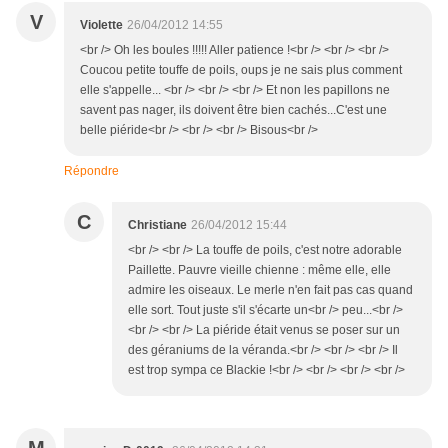
V
Violette
26/04/2012 14:55
<br /> Oh les boules !!!!! Aller patience !<br /> <br /> <br />
Coucou petite touffe de poils, oups je ne sais plus comment
elle s'appelle... <br /> <br /> <br /> Et non les papillons ne
savent pas nager, ils doivent être bien cachés...C'est une
belle piéride<br /> <br /> <br /> Bisous<br />
Répondre
C
Christiane
26/04/2012 15:44
<br /> <br /> La touffe de poils, c'est notre adorable
Paillette. Pauvre vieille chienne : même elle, elle
admire les oiseaux. Le merle n'en fait pas cas quand
elle sort. Tout juste s'il s'écarte un<br /> peu...<br />
<br /> <br /> La piéride était venus se poser sur un
des géraniums de la véranda.<br /> <br /> <br /> Il
est trop sympa ce Blackie !<br /> <br /> <br /> <br />