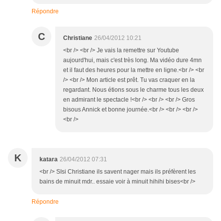
Répondre
C
Christiane
26/04/2012 10:21
<br /> <br /> Je vais la remettre sur Youtube
aujourd'hui, mais c'est très long. Ma vidéo dure 4mn
et il faut des heures pour la mettre en ligne.<br /> <br
/> <br /> Mon article est prêt. Tu vas craquer en la
regardant. Nous étions sous le charme tous les deux
en admirant le spectacle !<br /> <br /> <br /> Gros
bisous Annick et bonne journée.<br /> <br /> <br />
<br />
K
katara
26/04/2012 07:31
<br /> SIsi Christiane ils savent nager mais ils préfèrent les
bains de minuit mdr.. essaie voir à minuit hihihi bises<br />
Répondre