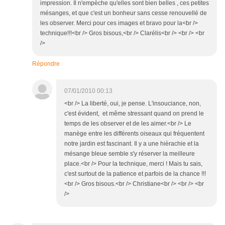
impression. Il n'empèche qu'elles sont bien belles , ces petites
mésanges, et que c'est un bonheur sans cesse renouvellé de
les observer. Merci pour ces images et bravo pour la<br />
technique!!!<br /> Gros bisous,<br /> Clarélis<br /> <br /> <br
/>
Répondre
07/01/2010 00:13
<br /> La liberté, oui, je pense. L'insouciance, non,
c'est évident, et même stressant quand on prend le
temps de les observer et de les aimer.<br /> Le
manège entre les différents oiseaux qui fréquentent
notre jardin est fascinant. Il y a une hièrachie et la
mésange bleue semble s'y réserver la meilleure
place.<br /> Pour la technique, merci ! Mais tu sais,
c'est surtout de la patience et parfois de la chance !!!
<br /> Gros bisous.<br /> Christiane<br /> <br /> <br
/>