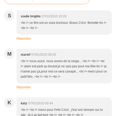
S
soulie brigitte
07/01/2010 10:20
<br /> ce film est un vrais bonheur. Bravo Cricri. Brinette<br />
<br /> <br />
Répondre
M
marief
07/01/2010 09:29
<br /> nous aussi nous avons de la neige....<br /> <br /> <br
/> alain est parti au boulot,je ne sais pas pour ma fille<br /> je
n'aime pas çà,pour moi ce sera canapé....<br /> merci pour ce
petit film...<br /> <br /> <br />
Répondre
K
katy
07/01/2010 00:44
<br /> <br /> merci pour l'info Cricri , j'irai voir demain sur le
site ; là il se fait tard <br /> <br /> <br /> <br />