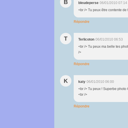
B
bleudeperse
06/01/2010 07:14
<br /> Tu peux être contente de t
Répondre
T
Terlicoton
06/01/2010 06:53
<br /> Tu peux ma belle tes pho
/>
Répondre
K
katy
06/01/2010 06:00
<br /> Tu peux ! Superbe photo C
<br />
Répondre