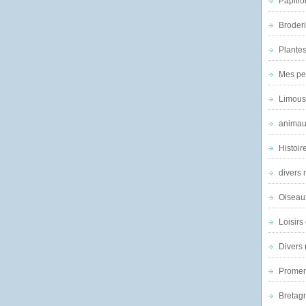
Papillo
Broder
Plantes 
Mes pe
Limous
animau
Histoir
divers 
Oiseau
Loisirs 
Divers
Promen
Bretagn