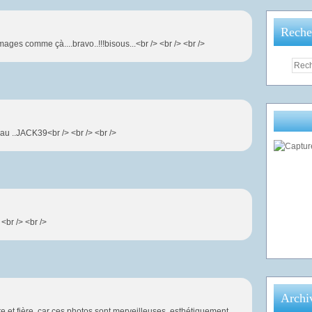
Reche
images comme çà....bravo..!!!bisous...<br /> <br /> <br />
eau ..JACK39<br /> <br /> <br />
> <br /> <br />
Archi
te et fière, car ces photos sont merveilleuses, esthétiquement