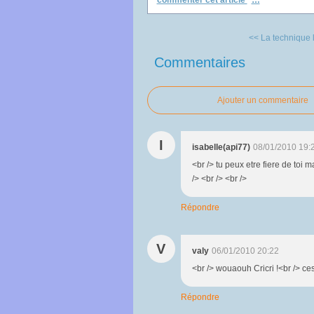
commenter cet article
…
<< La technique 
Commentaires
Ajouter un commentaire
I
isabelle(api77)
08/01/2010 19:
<br /> tu peux etre fiere de toi 
/> <br /> <br />
Répondre
V
valy
06/01/2010 20:22
<br /> wouaouh Cricri !<br /> ces
Répondre