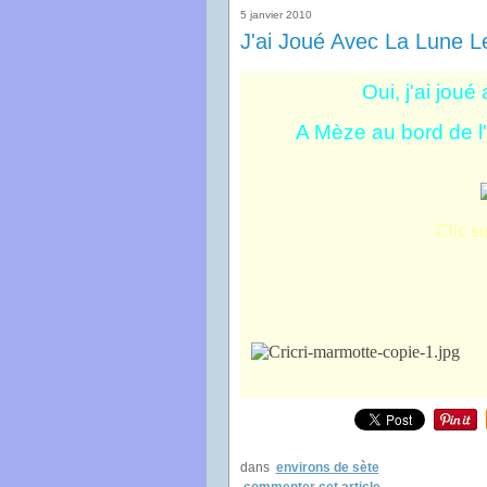
5 janvier 2010
J'ai Joué Avec La Lune Le
Oui, j'ai joué
A Mèze au bord de l'
Clic su
dans
environs de sète