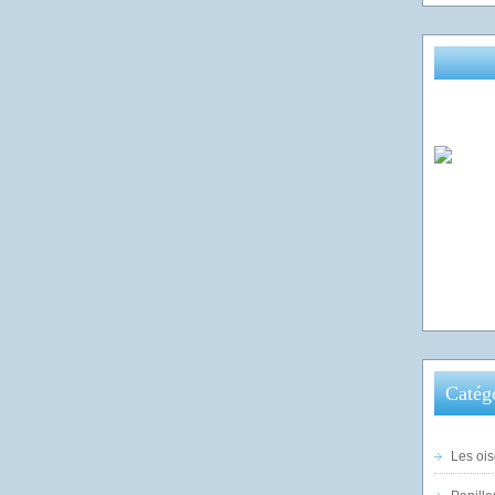
Catég
Les ois