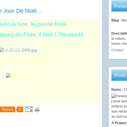
Présen
 Jour De Noël...
Blog
: Mes
 avec la lune, le jour de Noël.
étang de Thau. Il était 17heures45.
Descript
la nature
loisirs créa
Contact
r l'image pour l'agrandir.
Profil
Name :
Ch
Repost
0
À Propos