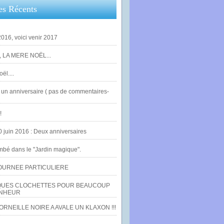
es Récents
016, voici venir 2017
 LA MERE NOËL...
ël....
un anniversaire ( pas de commentaires-
!
0 juin 2016 : Deux anniversaires
bé dans le "Jardin magique".
OURNEE PARTICULIERE
UES CLOCHETTES POUR BEAUCOUP
NHEUR
RNEILLE NOIRE A AVALE UN KLAXON !!!