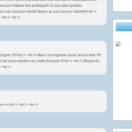
tent une histoire très poétique!!! Je suis sûre qu'elles
ix à un concours photo! Bravo, je suis sous le charme!!!<br />
 <br /> <br />
st rigolo !!!!!!<br /> <br /> Mais c'est superbe aussi, faut le faire !!!!!
rci de nous montrer ces chefs d'oeuvre !!!<br /> <br /> Bisous<br
> <br />
ous+++<br /> <br /> <br />