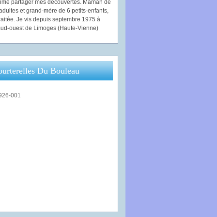
'aime partager mes découvertes. Maman de
adultes et grand-mère de 6 petits-enfants,
traitée. Je vis depuis septembre 1975 à
ud-ouest de Limoges (Haute-Vienne)
ourterelles Du Bouleau