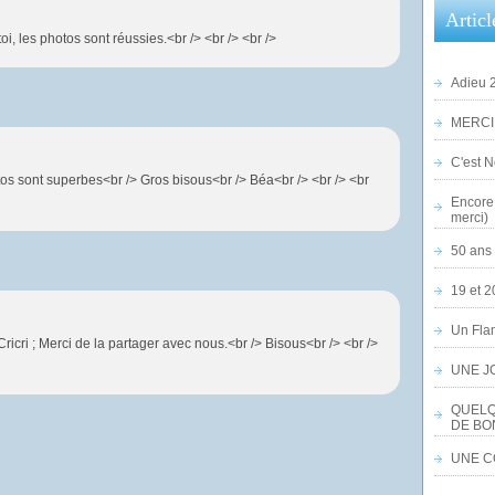
Articl
oi, les photos sont réussies.<br /> <br /> <br />
Adieu 2
MERCI,
C'est No
tos sont superbes<br /> Gros bisous<br /> Béa<br /> <br /> <br
Encore 
merci)
50 ans 
19 et 2
Un Flam
ricri ; Merci de la partager avec nous.<br /> Bisous<br /> <br />
UNE J
QUELQ
DE BO
UNE CO