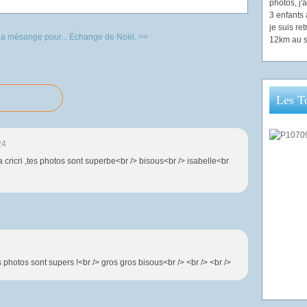
photos, j
3 enfants 
je suis re
la mésange pour...
Échange de Noël. >>
12km au s
Les T
24
ma cricri ,tes photos sont superbe<br /> bisous<br /> isabelle<br
 photos sont supers !<br /> gros gros bisous<br /> <br /> <br />