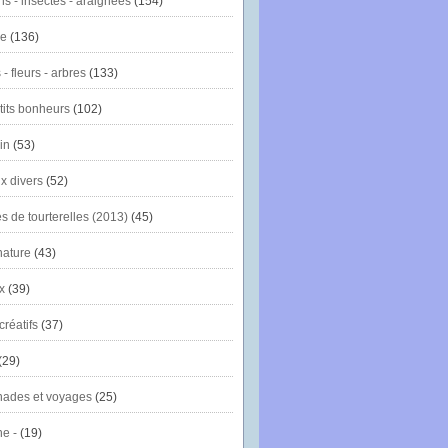
ns - insectes - araignées
(154)
ie
(136)
- fleurs - arbres
(133)
tits bonheurs
(102)
in
(53)
x divers
(52)
es de tourterelles (2013)
(45)
nature
(43)
x
(39)
créatifs
(37)
(29)
ades et voyages
(25)
e -
(19)