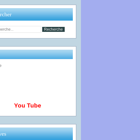
rcher
You Tube
ves