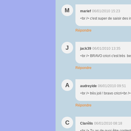
M
marief
06/01/2010 15:23
<br /> c'est super de saisir des 
Répondre
J
jack39
06/01/2010 13:35
<br /> BRAVO cricri c'est trés b
Répondre
A
audreyide
06/01/2010 09:51
<br /> très joli ! bravo cricri<br /
Répondre
C
Clarélis
06/01/2010 08:18
<br /> Tu as de quoi être conten