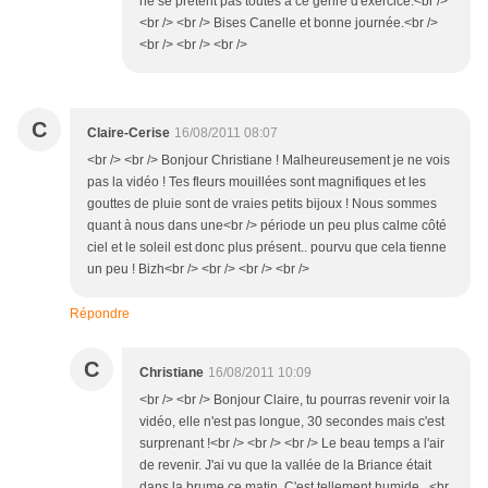
ne se prêtent pas toutes à ce genre d'exercice.<br />
<br /> <br /> Bises Canelle et bonne journée.<br />
<br /> <br /> <br />
C
Claire-Cerise
16/08/2011 08:07
<br /> <br /> Bonjour Christiane ! Malheureusement je ne vois
pas la vidéo ! Tes fleurs mouillées sont magnifiques et les
gouttes de pluie sont de vraies petits bijoux ! Nous sommes
quant à nous dans une<br /> période un peu plus calme côté
ciel et le soleil est donc plus présent.. pourvu que cela tienne
un peu ! Bizh<br /> <br /> <br /> <br />
Répondre
C
Christiane
16/08/2011 10:09
<br /> <br /> Bonjour Claire, tu pourras revenir voir la
vidéo, elle n'est pas longue, 30 secondes mais c'est
surprenant !<br /> <br /> <br /> Le beau temps a l'air
de revenir. J'ai vu que la vallée de la Briance était
dans la brume ce matin. C'est tellement humide...<br