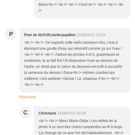
Bises<br /> <br /> <br /> Cricri<br /> <br /> <br /> <br
/>
P
Pom de l&#039;atelierpapillon
15/08/2011 23:34
<br /> <br /> J'ai regardé cette vidéo plusieurs fois, c'est si
étonnant une goutte d'eau qui rebondit comme ça sur l'eau !
<br /> <br /> <br /> J'adore tes photos 4 et 5, graphiques et
modernes, tu as fait fort ! Et disposées l'une au-dessus de
l'autre, on dirait que le calice du dessous est prêt à accueillir
la semence du dessus ! Deux<br /> mêmes courbes qui
s'attirent, c'est sublime ! Génial ! Là, chapeau !!<br /> <br />
<br /> <br />
Répondre
C
Christiane
16/08/2011 00:00
<br /> <br /> Merci Marie-Odile ! Les reflets de la
photo 4 ce sont des cintres suspendus au fil à linge.
Ça change de ce que l'on fait habituellement...<br />