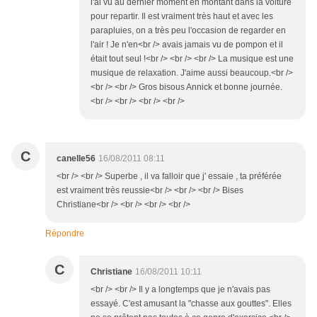
l'ai vu au dernier moment en montant dans la voiture
pour repartir. Il est vraiment très haut et avec les
parapluies, on a très peu l'occasion de regarder en
l'air ! Je n'en<br /> avais jamais vu de pompon et il
était tout seul !<br /> <br /> <br /> La musique est une
musique de relaxation. J'aime aussi beaucoup.<br />
<br /> <br /> Gros bisous Annick et bonne journée.
<br /> <br /> <br /> <br />
C
canelle56
16/08/2011 08:11
<br /> <br /> Superbe , il va falloir que j' essaie , ta préférée
est vraiment très reussie<br /> <br /> <br /> Bises
Christiane<br /> <br /> <br /> <br />
Répondre
C
Christiane
16/08/2011 10:11
<br /> <br /> Il y a longtemps que je n'avais pas
essayé. C'est amusant la "chasse aux gouttes". Elles