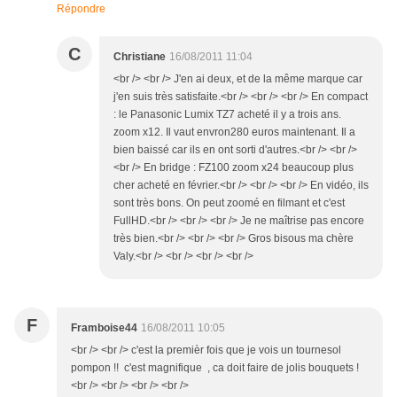
Répondre
C
Christiane
16/08/2011 11:04
<br /> <br /> J'en ai deux, et de la même marque car
j'en suis très satisfaite.<br /> <br /> <br /> En compact
: le Panasonic Lumix TZ7 acheté il y a trois ans.
zoom x12. Il vaut envron280 euros maintenant. Il a
bien baissé car ils en ont sorti d'autres.<br /> <br />
<br /> En bridge : FZ100 zoom x24 beaucoup plus
cher acheté en février.<br /> <br /> <br /> En vidéo, ils
sont très bons. On peut zoomé en filmant et c'est
FullHD.<br /> <br /> <br /> Je ne maîtrise pas encore
très bien.<br /> <br /> <br /> Gros bisous ma chère
Valy.<br /> <br /> <br /> <br />
F
Framboise44
16/08/2011 10:05
<br /> <br /> c'est la premièr fois que je vois un tournesol
pompon !! c'est magnifique , ca doit faire de jolis bouquets !
<br /> <br /> <br /> <br />