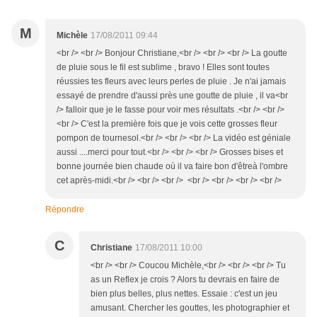
M
Michèle
17/08/2011 09:44
<br /> <br /> Bonjour Christiane,<br /> <br /> <br /> La goutte
de pluie sous le fil est sublime , bravo ! Elles sont toutes
réussies tes fleurs avec leurs perles de pluie . Je n'ai jamais
essayé de prendre d'aussi près une goutte de pluie , il va<br
/> falloir que je le fasse pour voir mes résultats .<br /> <br />
<br /> C'est la première fois que je vois cette grosses fleur
pompon de tournesol.<br /> <br /> <br /> La vidéo est géniale
aussi ....merci pour tout.<br /> <br /> <br /> Grosses bises et
bonne journée bien chaude où il va faire bon d'êtreà l'ombre
cet après-midi.<br /> <br /> <br /> <br /> <br /> <br /> <br />
Répondre
C
Christiane
17/08/2011 10:00
<br /> <br /> Coucou Michèle,<br /> <br /> <br /> Tu
as un Reflex je crois ? Alors tu devrais en faire de
bien plus belles, plus nettes. Essaie : c'est un jeu
amusant. Chercher les gouttes, les photographier et