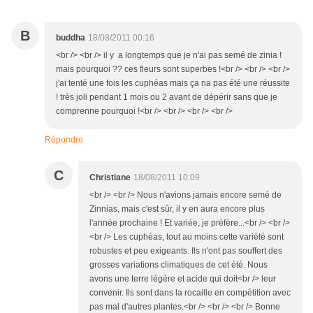
B
buddha
18/08/2011 00:16
<br /> <br /> il y a longtemps que je n'ai pas semé de zinia !
mais pourquoi ?? ces fleurs sont superbes !<br /> <br /> <br />
j'ai tenté une fois les cuphéas mais ça na pas été une réussite
! très joli pendant 1 mois ou 2 avant de dépérir sans que je
comprenne pourquoi !<br /> <br /> <br /> <br />
Répondre
C
Christiane
18/08/2011 10:09
<br /> <br /> Nous n'avions jamais encore semé de
Zinnias, mais c'est sûr, il y en aura encore plus
l'année prochaine ! Et variée, je préfère...<br /> <br />
<br /> Les cuphéas, tout au moins cette variété sont
robustes et peu exigeants. Ils n'ont pas souffert des
grosses variations climatiques de cet été. Nous
avons une terre légère et acide qui doit<br /> leur
convenir. Ils sont dans la rocaille en compétition avec
pas mal d'autres plantes.<br /> <br /> <br /> Bonne