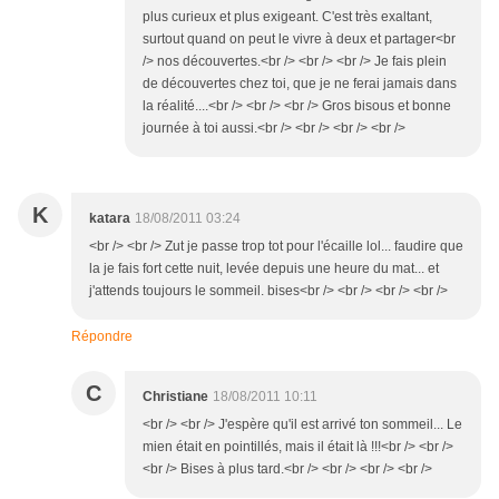
plus curieux et plus exigeant. C'est très exaltant,
surtout quand on peut le vivre à deux et partager<br
/> nos découvertes.<br /> <br /> <br /> Je fais plein
de découvertes chez toi, que je ne ferai jamais dans
la réalité....<br /> <br /> <br /> Gros bisous et bonne
journée à toi aussi.<br /> <br /> <br /> <br />
K
katara
18/08/2011 03:24
<br /> <br /> Zut je passe trop tot pour l'écaille lol... faudire que
la je fais fort cette nuit, levée depuis une heure du mat... et
j'attends toujours le sommeil. bises<br /> <br /> <br /> <br />
Répondre
C
Christiane
18/08/2011 10:11
<br /> <br /> J'espère qu'il est arrivé ton sommeil... Le
mien était en pointillés, mais il était là !!!<br /> <br />
<br /> Bises à plus tard.<br /> <br /> <br /> <br />