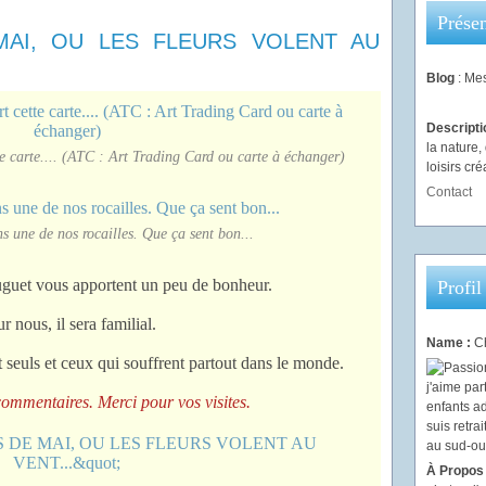
Présen
MAI, OU LES FLEURS VOLENT AU
Blog
: Mes
Descript
la nature
ette carte.... (ATC : Art Trading Card ou carte à échanger)
loisirs créa
Contact
ns une de nos rocailles. Que ça sent bon...
guet vous apportent un peu de bonheur.
Profil
r nous, il sera familial.
Name :
Ch
seuls et ceux qui souffrent partout dans le monde.
commentaires. Merci pour vos visites.
À Propos