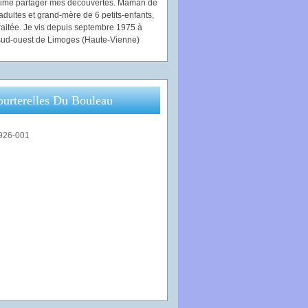
'aime partager mes découvertes. Maman de
adultes et grand-mère de 6 petits-enfants,
traitée. Je vis depuis septembre 1975 à
ud-ouest de Limoges (Haute-Vienne)
ourterelles Du Bouleau