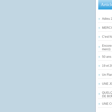
Articl
Adieu 2
MERCI,
C'est No
Encore 
merci)
50 ans 
19 et 2
Un Flam
UNE J
QUELQ
DE BO
UNE CO