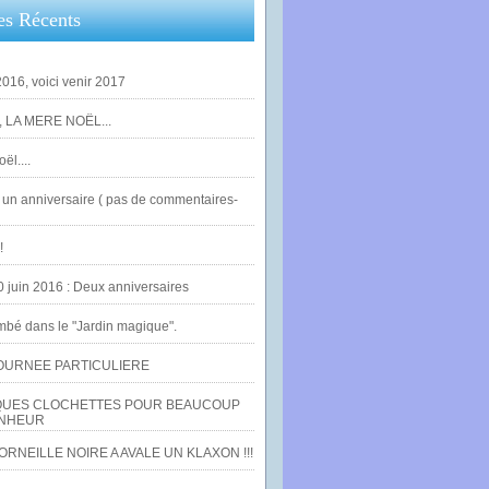
es Récents
016, voici venir 2017
 LA MERE NOËL...
ël....
un anniversaire ( pas de commentaires-
!
0 juin 2016 : Deux anniversaires
bé dans le "Jardin magique".
OURNEE PARTICULIERE
UES CLOCHETTES POUR BEAUCOUP
NHEUR
RNEILLE NOIRE A AVALE UN KLAXON !!!