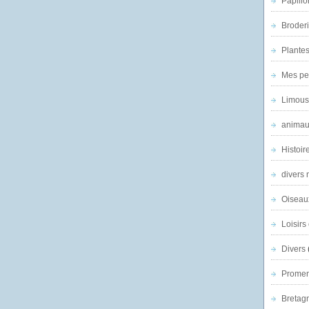
Papillo
Broder
Plantes 
Mes pe
Limous
animau
Histoir
divers 
Oiseau
Loisirs 
Divers
Promen
Bretagn