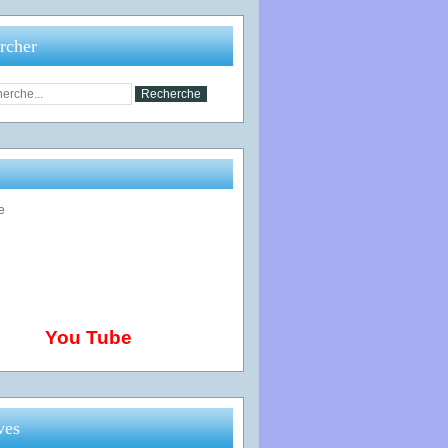
rcher
You Tube
ves