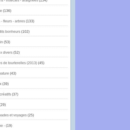
ns - insectes - araignées
(154)
ie
(136)
- fleurs - arbres
(133)
tits bonheurs
(102)
in
(53)
x divers
(52)
es de tourterelles (2013)
(45)
nature
(43)
x
(39)
créatifs
(37)
(29)
ades et voyages
(25)
e -
(19)