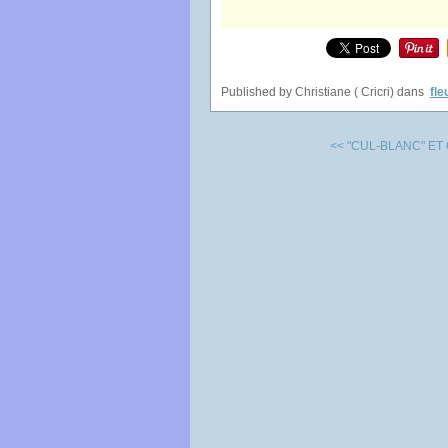
Published by Christiane ( Cricri)
dans
fle
<< "CUL-BLANC" ET