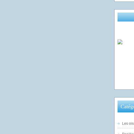
Catég
Les ois