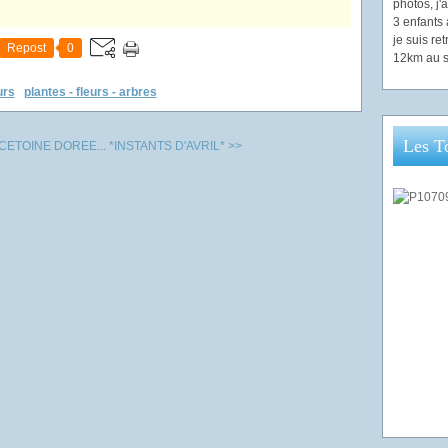
photos, j
3 enfants 
je suis re
Repost
0
12km au s
urs
plantes - fleurs - arbres
Les T
 CETOINE DOREE...
*INSTANTS D'AVRIL* >>