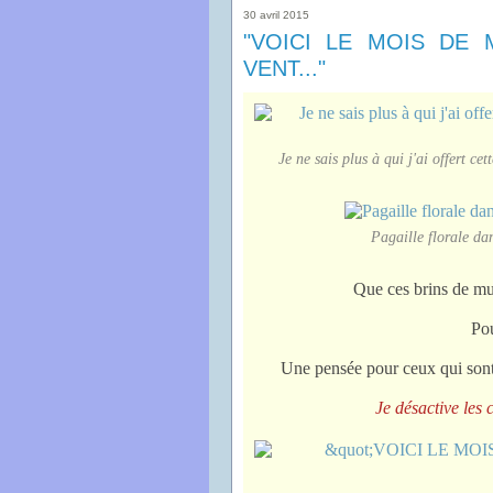
30 avril 2015
"VOICI LE MOIS DE 
VENT..."
Je ne sais plus à qui j'ai offert c
Pagaille florale da
Que ces brins de mu
Pou
Une pensée pour ceux qui sont 
Je désactive les 