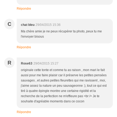
Répondre
C
chat bleu
29/04/2015 15:36
Ma chère amie je ne peux récupérer ta photo, peux tu me
l'envoyer bisous
Répondre
R
Rose63
29/04/2015 15:27
originale cette tonte et comme tu as raison , mon mari le fait
aussi pour me faire plaisir car il préserve les petites pensées
sauvages , et autres petites fleurettes qui me ravissent , moi,
j'aime assez la nature un peu sauvageonne :), tout ce qui est
tiré à quatre épingle montre une certaine rigidité et la
recherche de la perfection ne m'effleure pas <br /> Je te
souhaite d'agréable moments dans ce cocon
Répondre