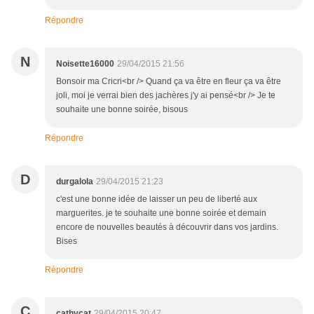
Répondre
N
Noisette16000
29/04/2015 21:56
Bonsoir ma Cricri<br /> Quand ça va être en fleur ça va être
joli, moi je verrai bien des jachères j'y ai pensé<br /> Je te
souhaite une bonne soirée, bisous
Répondre
D
durgalola
29/04/2015 21:23
c'est une bonne idée de laisser un peu de liberté aux
marguerites. je te souhaite une bonne soirée et demain
encore de nouvelles beautés à découvrir dans vos jardins.
Bises
Répondre
C
cathycat
29/04/2015 20:47