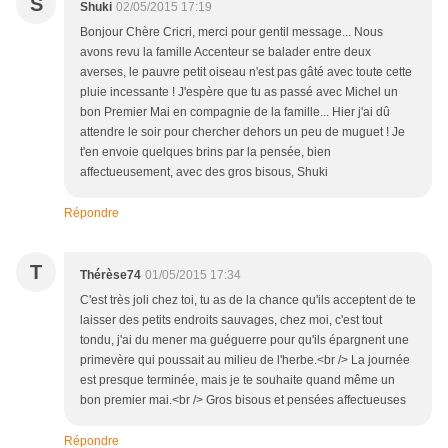
S
Shuki
02/05/2015 17:19
Bonjour Chère Cricri, merci pour gentil message... Nous
avons revu la famille Accenteur se balader entre deux
averses, le pauvre petit oiseau n'est pas gâté avec toute cette
pluie incessante ! J'espère que tu as passé avec Michel un
bon Premier Mai en compagnie de la famille... Hier j'ai dû
attendre le soir pour chercher dehors un peu de muguet ! Je
t'en envoie quelques brins par la pensée, bien
affectueusement, avec des gros bisous, Shuki
Répondre
T
Thérèse74
01/05/2015 17:34
C'est très joli chez toi, tu as de la chance qu'ils acceptent de te
laisser des petits endroits sauvages, chez moi, c'est tout
tondu, j'ai du mener ma guéguerre pour qu'ils épargnent une
primevère qui poussait au milieu de l'herbe.<br /> La journée
est presque terminée, mais je te souhaite quand même un
bon premier mai.<br /> Gros bisous et pensées affectueuses
Répondre