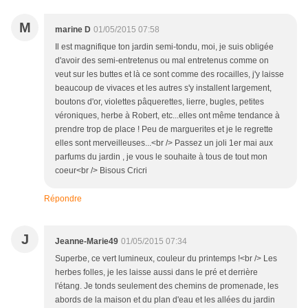
M
marine D
01/05/2015 07:58
Il est magnifique ton jardin semi-tondu, moi, je suis obligée
d'avoir des semi-entretenus ou mal entretenus comme on
veut sur les buttes et là ce sont comme des rocailles, j'y laisse
beaucoup de vivaces et les autres s'y installent largement,
boutons d'or, violettes pâquerettes, lierre, bugles, petites
véroniques, herbe à Robert, etc...elles ont même tendance à
prendre trop de place ! Peu de marguerites et je le regrette
elles sont merveilleuses...<br /> Passez un joli 1er mai aux
parfums du jardin , je vous le souhaite à tous de tout mon
coeur<br /> Bisous Cricri
Répondre
J
Jeanne-Marie49
01/05/2015 07:34
Superbe, ce vert lumineux, couleur du printemps !<br /> Les
herbes folles, je les laisse aussi dans le pré et derrière
l'étang. Je tonds seulement des chemins de promenade, les
abords de la maison et du plan d'eau et les allées du jardin