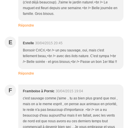
(c'est déjà beaucoup). J'aime le jardin naturel.<br /> Le
muguet est fleuri depuis une semaine.<br /> Belle journée en
famille. Gros bisous.
Répondre
E
Estelle
30/04/2015 20:45
Bonsoir CriCri,<br /> un peu sauvage, oui, mais c'est
tellement beau,<br /> avec des ilots nature. C'est sympa !<br
/> Belle soirée - et gros bisous,<br /> Passe un bon 1er Mai !!
Répondre
F
Framboise à Pornic
30/04/2015 19:04
c'est sauvage comme j'aime .. tu as bien plus grand que moi ,
mais on a le meme esprit , on pense aux animaux en priorité,
le reste n'a pas beaucoup d'importance .<br /> on a eu
beaucoup d'eau aujourd'hui mais il en fallait, avec les vents
de nord est que nous avons eu ces derniers temps tout
commençait à devenir bien sec .. Je vous embrasse et vous