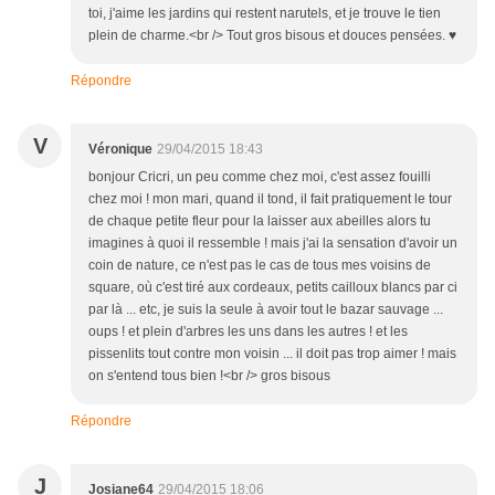
toi, j'aime les jardins qui restent narutels, et je trouve le tien
plein de charme.<br /> Tout gros bisous et douces pensées. ♥
Répondre
V
Véronique
29/04/2015 18:43
bonjour Cricri, un peu comme chez moi, c'est assez fouilli
chez moi ! mon mari, quand il tond, il fait pratiquement le tour
de chaque petite fleur pour la laisser aux abeilles alors tu
imagines à quoi il ressemble ! mais j'ai la sensation d'avoir un
coin de nature, ce n'est pas le cas de tous mes voisins de
square, où c'est tiré aux cordeaux, petits cailloux blancs par ci
par là ... etc, je suis la seule à avoir tout le bazar sauvage ...
oups ! et plein d'arbres les uns dans les autres ! et les
pissenlits tout contre mon voisin ... il doit pas trop aimer ! mais
on s'entend tous bien !<br /> gros bisous
Répondre
J
Josiane64
29/04/2015 18:06