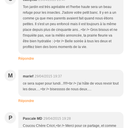
Ton jardin est très agréable et l'herbe haute sera un beau
refuge pour les insectes. J'adore votre petit banc. Il y en a un
comme ça que mes parents avaient fait quand nous étions
petites. Il s'est un peu enfoncé mais il est toujours à la même
place depuis plus de cinquante ans...<br /> Gros bisous et ne
t'inquiète pas, vue la météo annoncée, ta prairie fleurie va
être bien hydratée :-)<br /> Belle soirée à tous les deux et
profitez bien des bons moments de la vie.
Répondre
M
marief
29/04/2015 19:37
ce sera super pour lundi...!!!!!<br /> j'ai hâte de vous revoir tout
les deux.....<br /> bisesssss de nous deux.....
Répondre
P
Pascale MD
29/04/2015 19:28
Coucou Chère Cricri,<br /> Merci pour ce partage, et comme