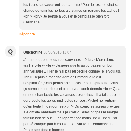
les fleurs sauvages ont leur charme ! Pour le reste le chef se
charge de tenir les herbes à distance on partage les tâches !
<br /> <br /> Je pense à vous et je t'embrasse bien fort
Christiane
Répondre
Q
Quichottine
03/05/2015 11:07
J'aime beaucoup ces îlots sauvages... :)<br /> Merci donc à
tes fils...<br /> <br /> J'espère que tu as pu passer un bon
anniversaire... Hier, je n'ai pas pu t'écrire comme je le voulais.
<br /> Depuis dimanche dernier, Emmanuelle est
hospitalisée, sous perfusion et assistance respiratoire. Mais
ça semble aller mieux et elle devrait sortir demain.<br /> Ça a
un peu chamboulé les vacances des petites... il a fallu que je
gère seule les après-midi et les soirées, Michel ne rentrant
qu'en toute fin de journée.<br /> Du coup, les sorties prévues
à 4 ont été annulées mais je crois qu'elles ont passé malgré
tout un bon séjour. Elles repartent ce matin.<br /> <br /> J'ai
pensé chaque jour à vous deux... <br /> Je t'embrasse fort.
Passe une douce journée.