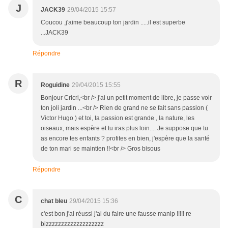
J
JACK39
29/04/2015 15:57
Coucou ,j'aime beaucoup ton jardin .....il est superbe
...JACK39
Répondre
R
Roguidine
29/04/2015 15:55
Bonjour Cricri,<br /> j'ai un petit moment de libre, je passe voir
ton joli jardin ...<br /> Rien de grand ne se fait sans passion (
Victor Hugo ) et toi, ta passion est grande , la nature, les
oiseaux, mais espère et tu iras plus loin.... Je suppose que tu
as encore tes enfants ? profites en bien, j'espère que la santé
de ton mari se maintien !!<br /> Gros bisous
Répondre
C
chat bleu
29/04/2015 15:36
c'est bon j'ai réussi j'ai du faire une fausse manip !!!!! re
bizzzzzzzzzzzzzzzzzzz