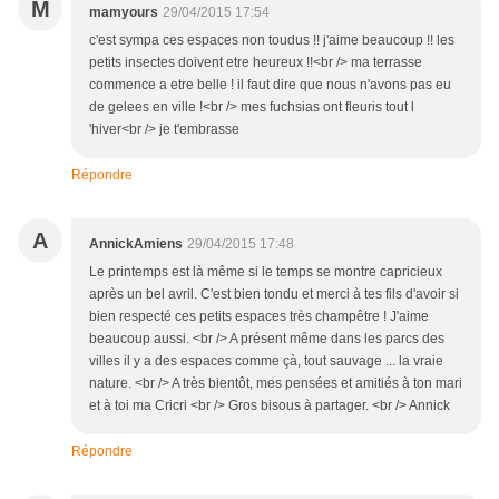
M
mamyours
29/04/2015 17:54
c'est sympa ces espaces non toudus !! j'aime beaucoup !! les
petits insectes doivent etre heureux !!<br /> ma terrasse
commence a etre belle ! il faut dire que nous n'avons pas eu
de gelees en ville !<br /> mes fuchsias ont fleuris tout l
'hiver<br /> je t'embrasse
Répondre
A
AnnickAmiens
29/04/2015 17:48
Le printemps est là même si le temps se montre capricieux
après un bel avril. C'est bien tondu et merci à tes fils d'avoir si
bien respecté ces petits espaces très champêtre ! J'aime
beaucoup aussi. <br /> A présent même dans les parcs des
villes il y a des espaces comme çà, tout sauvage ... la vraie
nature. <br /> A très bientôt, mes pensées et amitiés à ton mari
et à toi ma Cricri <br /> Gros bisous à partager. <br /> Annick
Répondre