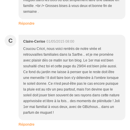
muguet dans les bois ou tout simplement faire une balade en
famille .<br /> Grosses bises à vous deux et bonne fin de
semaine .
Répondre
C
Claire-Cerise
01/05/2015 08:00
Coucou Cricri, nous voici rentrés de notre virée et
retrouvailles familiales dans la Sarthe... et je me promène
avec plaisir dès ce matin sur ton blog. Le 1er mai est bien
souhaité chez toi et cette page du 29/04 est bien jolie aussi.
Ce fond du jardin me laisse à penser que le reste doit être
une merveille ! Il doit faire bon s'y détendre à l'ombre lorsque
le soleil donne. Ce n'est peut-être pas le cas encore puisque
la pluie est au rdv un peu partout, mais l'on devine que le
soleil doit jouer bien souvent de ses rayons dans cette nature
apprivoisée et libre à la fois... des moments de plénitude ! Joli
1er mai familial à vous deux, avec de GBizhous... dans un
parfum de muguet !
Répondre