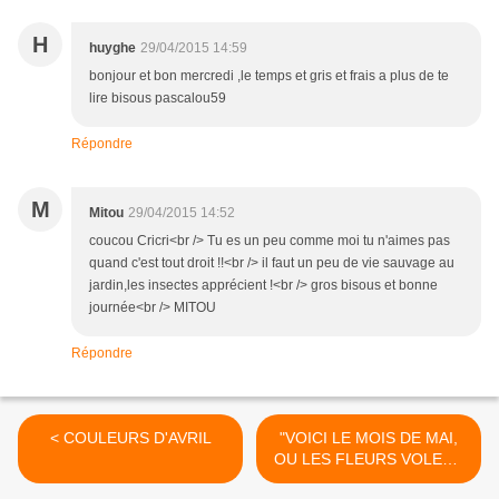
H
huyghe
29/04/2015 14:59
bonjour et bon mercredi ,le temps et gris et frais a plus de te
lire bisous pascalou59
Répondre
M
Mitou
29/04/2015 14:52
coucou Cricri<br /> Tu es un peu comme moi tu n'aimes pas
quand c'est tout droit !!<br /> il faut un peu de vie sauvage au
jardin,les insectes apprécient !<br /> gros bisous et bonne
journée<br /> MITOU
Répondre
< COULEURS D'AVRIL
"VOICI LE MOIS DE MAI,
OU LES FLEURS VOLENT
AU VENT..." >