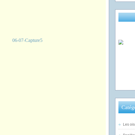
Catég
Les ois