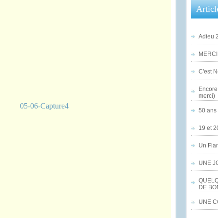
Articl
Adieu 2
MERCI,
C'est No
Encore 
merci)
50 ans 
19 et 2
Un Flam
UNE J
QUELQ
DE BO
UNE CO