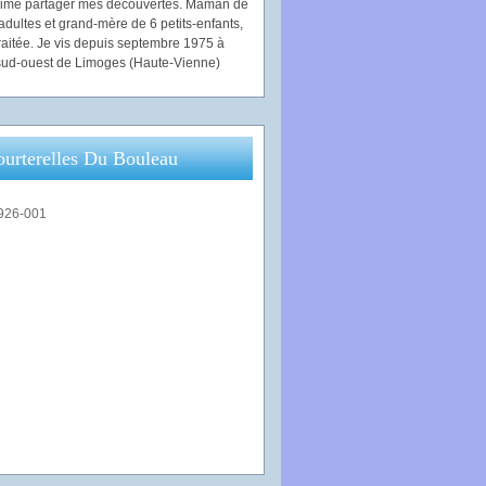
'aime partager mes découvertes. Maman de
adultes et grand-mère de 6 petits-enfants,
traitée. Je vis depuis septembre 1975 à
ud-ouest de Limoges (Haute-Vienne)
ourterelles Du Bouleau