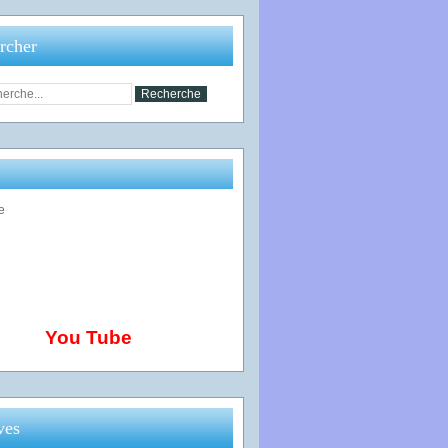
rcher
You Tube
ves