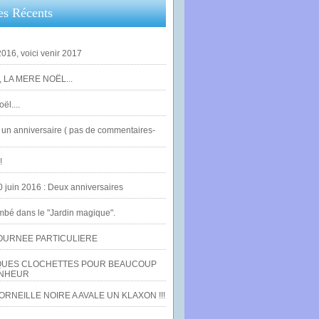
es Récents
016, voici venir 2017
 LA MERE NOËL...
ël....
un anniversaire ( pas de commentaires-
!
0 juin 2016 : Deux anniversaires
bé dans le "Jardin magique".
OURNEE PARTICULIERE
UES CLOCHETTES POUR BEAUCOUP
NHEUR
RNEILLE NOIRE A AVALE UN KLAXON !!!