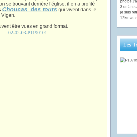
photos, j
on se trouvant derrière l'église, il en a profité
3 enfants 
Choucas des tours
s
qui vivent dans le
je suis re
u Vigen.
12km au s
vent être vues en grand format.
Les T