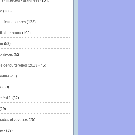
ns - insectes - araignées
(154)
ie
(136)
- fleurs - arbres
(133)
tits bonheurs
(102)
in
(53)
x divers
(52)
es de tourterelles (2013)
(45)
nature
(43)
x
(39)
créatifs
(37)
(29)
ades et voyages
(25)
e -
(19)