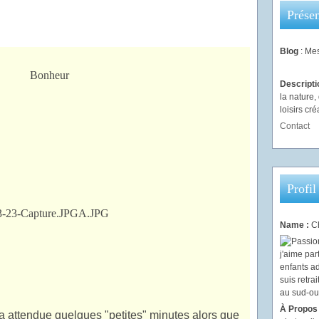
Présen
Blog
: Mes
Descript
la nature
loisirs créa
Contact
Profil
Name :
Ch
À Propos
 attendue quelques "petites" minutes alors que