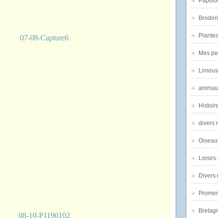
Papillo
Broder
Plantes 
Mes pe
Limous
animau
Histoir
divers 
Oiseau
Loisirs 
Divers
Promen
Bretagn