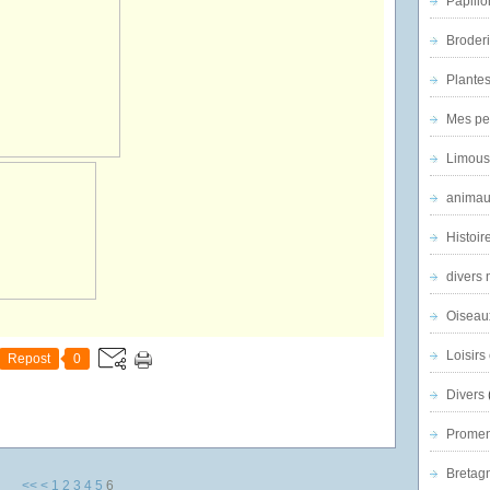
Papillo
Broder
Plantes 
Mes pe
Limous
animau
Histoir
divers 
Oiseau
Loisirs 
Repost
0
Divers
Promen
Bretagn
<<
<
1
2
3
4
5
6