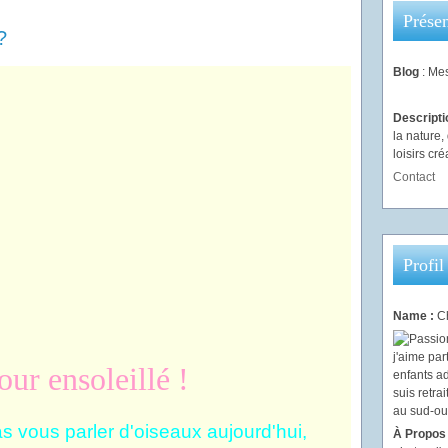
Présen
?
Blog
: Mes
Descript
la nature
loisirs créa
Contact
Profil
Name :
Ch
ur ensoleillé !
as vous parler d'oiseaux aujourd'hui,
À Propos