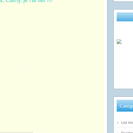
, Cathy, je l'ai fait !!!!
Catég
Les ois