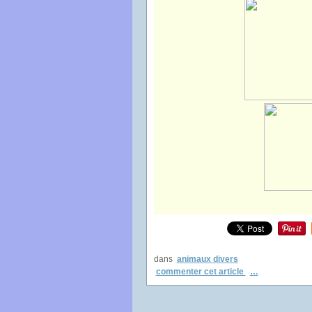
dans
animaux divers
commenter cet article
…