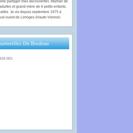
'aime partager mes découvertes. Maman de
adultes et grand-mère de 6 petits-enfants,
traitée. Je vis depuis septembre 1975 à
ud-ouest de Limoges (Haute-Vienne)
ourterelles Du Bouleau