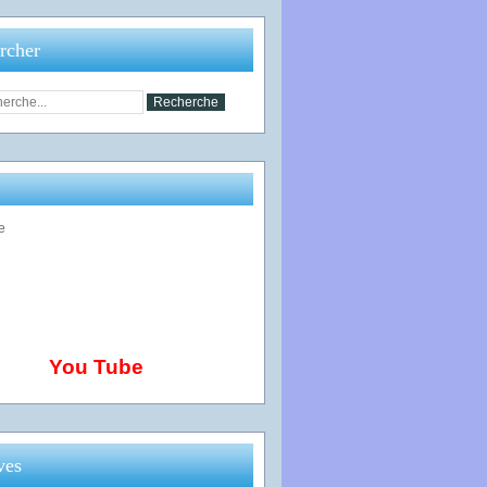
rcher
You Tube
ves