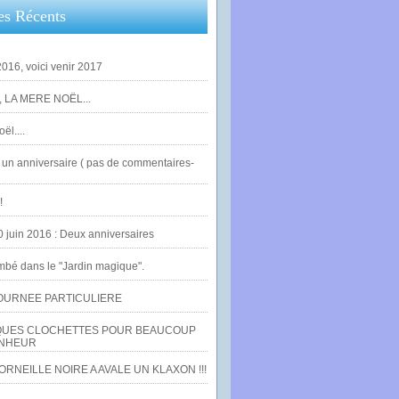
es Récents
016, voici venir 2017
 LA MERE NOËL...
ël....
un anniversaire ( pas de commentaires-
!
0 juin 2016 : Deux anniversaires
bé dans le "Jardin magique".
OURNEE PARTICULIERE
UES CLOCHETTES POUR BEAUCOUP
NHEUR
RNEILLE NOIRE A AVALE UN KLAXON !!!