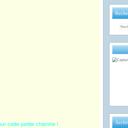
Reche
Archi
r cette petite chienne !