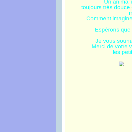
Un animal r
toujours très douce 
m
Comment imaginer q
Espérons que c
Je vous souhai
Merci de votre vi
les peti