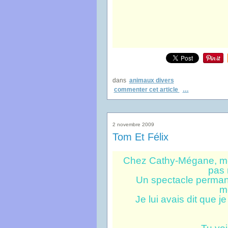
dans
animaux divers
commenter cet article
…
2 novembre 2009
Tom Et Félix
Chez Cathy-Mégane, mo
pas 
Un spectacle permanen
m
Je lui avais dit que j