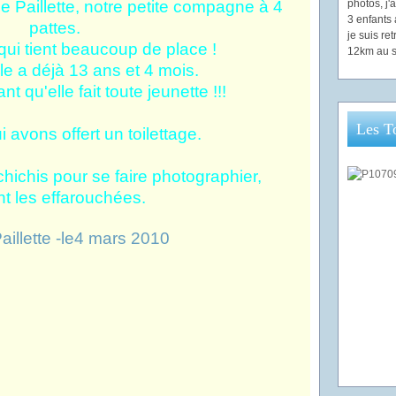
e Paillette, notre petite compagne à 4
photos, j
3 enfants 
pattes.
je suis re
 qui tient beaucoup de place !
12km au s
lle a déjà 13 ans et 4 mois.
t qu'elle fait toute jeunette !!!
Les T
i avons offert un toilettage.
 chichis pour se faire photographier,
nt les effarouchées.