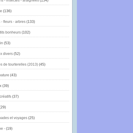
ns - insectes - araignées
(154)
ie
(136)
- fleurs - arbres
(133)
tits bonheurs
(102)
in
(53)
x divers
(52)
es de tourterelles (2013)
(45)
nature
(43)
x
(39)
créatifs
(37)
(29)
ades et voyages
(25)
e -
(19)