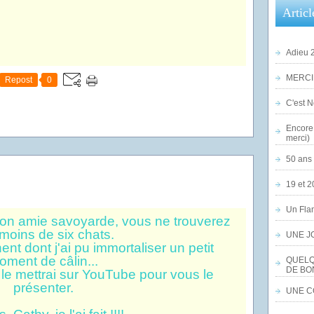
Articl
Adieu 2
MERCI,
Repost
0
C'est No
Encore 
merci)
50 ans 
19 et 2
Un Flam
n amie savoyarde, vous ne trouverez
moins de six chats.
UNE J
t dont j'ai pu immortaliser un petit
oment de câlin...
QUELQ
DE BO
e le mettrai sur YouTube pour vous le
présenter.
UNE CO