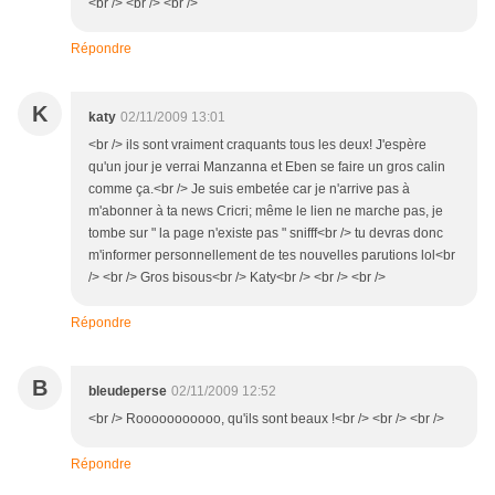
<br /> <br /> <br />
Répondre
K
katy
02/11/2009 13:01
<br /> ils sont vraiment craquants tous les deux! J'espère
qu'un jour je verrai Manzanna et Eben se faire un gros calin
comme ça.<br /> Je suis embetée car je n'arrive pas à
m'abonner à ta news Cricri; même le lien ne marche pas, je
tombe sur " la page n'existe pas " snifff<br /> tu devras donc
m'informer personnellement de tes nouvelles parutions lol<br
/> <br /> Gros bisous<br /> Katy<br /> <br /> <br />
Répondre
B
bleudeperse
02/11/2009 12:52
<br /> Rooooooooooo, qu'ils sont beaux !<br /> <br /> <br />
Répondre