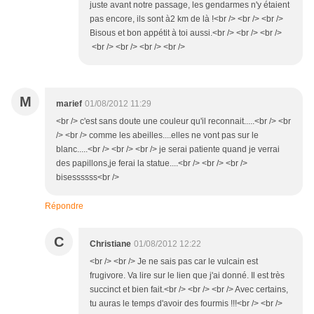
juste avant notre passage, les gendarmes n'y étaient
pas encore, ils sont à2 km de là !<br /> <br /> <br />
Bisous et bon appétit à toi aussi.<br /> <br /> <br />
<br /> <br /> <br /> <br />
M
marief
01/08/2012 11:29
<br /> c'est sans doute une couleur qu'il reconnait.....<br /> <br
/> <br /> comme les abeilles....elles ne vont pas sur le
blanc.....<br /> <br /> <br /> je serai patiente quand je verrai
des papillons,je ferai la statue....<br /> <br /> <br />
bisessssss<br />
Répondre
C
Christiane
01/08/2012 12:22
<br /> <br /> Je ne sais pas car le vulcain est
frugivore. Va lire sur le lien que j'ai donné. Il est très
succinct et bien fait.<br /> <br /> <br /> Avec certains,
tu auras le temps d'avoir des fourmis !!!<br /> <br />