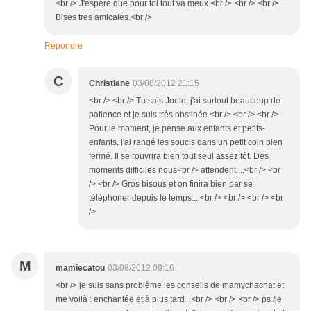
<br /> J'espere que pour toi tout va meux.<br /> <br /> <br />
Bises tres amicales.<br />
Répondre
C
Christiane
03/08/2012 21:15
<br /> <br /> Tu sais Joele, j'ai surtout beaucoup de
patience et je suis très obstinée.<br /> <br /> <br />
Pour le moment, je pense aux enfants et petits-
enfants, j'ai rangé les soucis dans un petit coin bien
fermé. Il se rouvrira bien tout seul assez tôt. Des
moments difficiles nous<br /> attendent....<br /> <br
/> <br /> Gros bisous et on finira bien par se
téléphoner depuis le temps....<br /> <br /> <br /> <br
/>
M
mamiecatou
03/08/2012 09:16
<br /> je suis sans problème les conseils de mamychachat et
me voilà : enchantée et à plus tard .<br /> <br /> <br /> ps /je