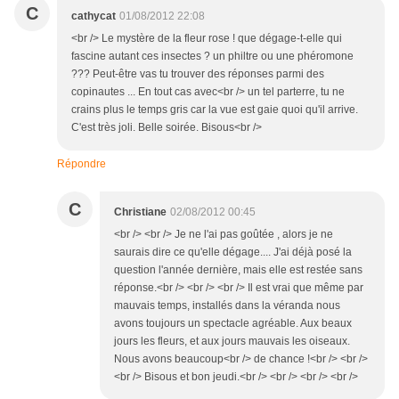
C
cathycat
01/08/2012 22:08
<br /> Le mystère de la fleur rose ! que dégage-t-elle qui
fascine autant ces insectes ? un philtre ou une phéromone
??? Peut-être vas tu trouver des réponses parmi des
copinautes ... En tout cas avec<br /> un tel parterre, tu ne
crains plus le temps gris car la vue est gaie quoi qu'il arrive.
C'est très joli. Belle soirée. Bisous<br />
Répondre
C
Christiane
02/08/2012 00:45
<br /> <br /> Je ne l'ai pas goûtée , alors je ne
saurais dire ce qu'elle dégage.... J'ai déjà posé la
question l'année dernière, mais elle est restée sans
réponse.<br /> <br /> <br /> Il est vrai que même par
mauvais temps, installés dans la véranda nous
avons toujours un spectacle agréable. Aux beaux
jours les fleurs, et aux jours mauvais les oiseaux.
Nous avons beaucoup<br /> de chance !<br /> <br />
<br /> Bisous et bon jeudi.<br /> <br /> <br /> <br />