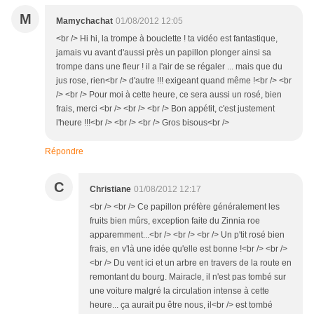
M
Mamychachat
01/08/2012 12:05
<br /> Hi hi, la trompe à bouclette ! ta vidéo est fantastique,
jamais vu avant d'aussi près un papillon plonger ainsi sa
trompe dans une fleur ! il a l'air de se régaler ... mais que du
jus rose, rien<br /> d'autre !!! exigeant quand même !<br /> <br
/> <br /> Pour moi à cette heure, ce sera aussi un rosé, bien
frais, merci <br /> <br /> <br /> Bon appétit, c'est justement
l'heure !!!<br /> <br /> <br /> Gros bisous<br />
Répondre
C
Christiane
01/08/2012 12:17
<br /> <br /> Ce papillon préfère généralement les
fruits bien mûrs, exception faite du Zinnia roe
apparemment...<br /> <br /> <br /> Un p'tit rosé bien
frais, en v'là une idée qu'elle est bonne !<br /> <br />
<br /> Du vent ici et un arbre en travers de la route en
remontant du bourg. Mairacle, il n'est pas tombé sur
une voiture malgré la circulation intense à cette
heure... ça aurait pu être nous, il<br /> est tombé