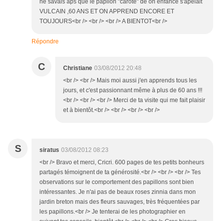
ne savais aps que le papilon "carote" de on enfance s'apelait
VULCAIN ,60 ANS ET ON APPREND ENCORE ET
TOUJOURS<br /> <br /> <br /> A BIENTOT<br />
Répondre
C
Christiane
03/08/2012 20:48
<br /> <br /> Mais moi aussi j'en apprends tous les
jours, et c'est passionnant même à plus de 60 ans !!!
<br /> <br /> <br /> Merci de ta visite qui me fait plaisir
et à bientôt.<br /> <br /> <br /> <br />
S
siratus
03/08/2012 08:23
<br /> Bravo et merci, Cricri. 600 pages de tes petits bonheurs
partagés témoignent de ta générosité.<br /> <br /> <br /> Tes
observations sur le comportement des papillons sont bien
intéressantes. Je n'ai pas de beaux roses zinnia dans mon
jardin breton mais des fleurs sauvages, très fréquentées par
les papillons.<br /> Je tenterai de les photographier en