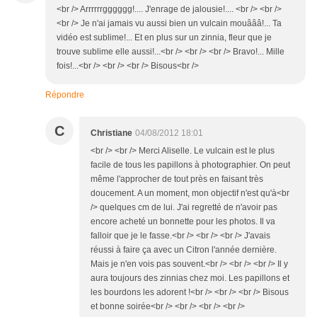
<br /> Arrrrrrgggggg!.... J'enrage de jalousie!.... <br /> <br />
<br /> Je n'ai jamais vu aussi bien un vulcain mouâââ!... Ta
vidéo est sublime!... Et en plus sur un zinnia, fleur que je
trouve sublime elle aussi!...<br /> <br /> <br /> Bravo!... Mille
fois!...<br /> <br /> <br /> Bisous<br />
Répondre
C
Christiane
04/08/2012 18:01
<br /> <br /> Merci Aliselle. Le vulcain est le plus
facile de tous les papillons à photographier. On peut
même l'approcher de tout près en faisant très
doucement. A un moment, mon objectif n'est qu'à<br
/> quelques cm de lui. J'ai regretté de n'avoir pas
encore acheté un bonnette pour les photos. Il va
falloir que je le fasse.<br /> <br /> <br /> J'avais
réussi à faire ça avec un Citron l'année dernière.
Mais je n'en vois pas souvent.<br /> <br /> <br /> Il y
aura toujours des zinnias chez moi. Les papillons et
les bourdons les adorent !<br /> <br /> <br /> Bisous
et bonne soirée<br /> <br /> <br /> <br />