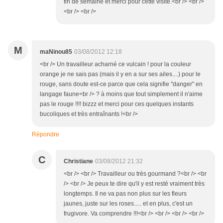
fin de semaine et merci pour cette visite.<br /> <br />
<br /> <br />
M
maNinou85
03/08/2012 12:18
<br /> Un travailleur acharné ce vulcain ! pour la couleur
orange je ne sais pas (mais il y en a sur ses ailes....) pour le
rouge, sans doute est-ce parce que cela signifie "danger" en
langage faune<br /> ? à moins que tout simplement il n'aime
pas le rouge !!!! bizzz et merci pour ces quelques instants
bucoliques et très entraînants !<br />
Répondre
C
Christiane
03/08/2012 21:32
<br /> <br /> Travailleur ou très gourmand ?<br /> <br
/> <br /> Je peux te dire qu'il y est resté vraiment très
longtemps. Il ne va pas non plus sur les fleurs
jaunes, juste sur les roses..... et en plus, c'est un
frugivore. Va comprendre !!!<br /> <br /> <br /> <br />