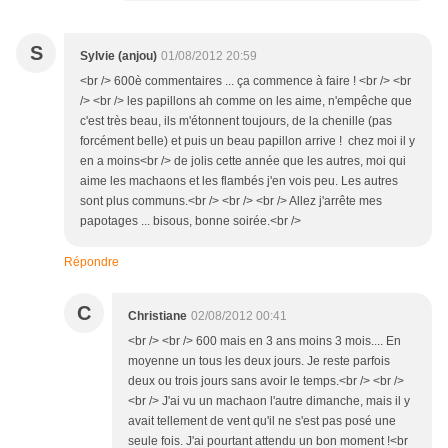
S
Sylvie (anjou)
01/08/2012 20:59
<br /> 600è commentaires ... ça commence à faire ! <br /> <br
/> <br /> les papillons ah comme on les aime, n'empêche que
c'est très beau, ils m'étonnent toujours, de la chenille (pas
forcément belle) et puis un beau papillon arrive ! chez moi il y
en a moins<br /> de jolis cette année que les autres, moi qui
aime les machaons et les flambés j'en vois peu. Les autres
sont plus communs.<br /> <br /> <br /> Allez j'arrête mes
papotages ... bisous, bonne soirée.<br />
Répondre
C
Christiane
02/08/2012 00:41
<br /> <br /> 600 mais en 3 ans moins 3 mois.... En
moyenne un tous les deux jours. Je reste parfois
deux ou trois jours sans avoir le temps.<br /> <br />
<br /> J'ai vu un machaon l'autre dimanche, mais il y
avait tellement de vent qu'il ne s'est pas posé une
seule fois. J'ai pourtant attendu un bon moment !<br