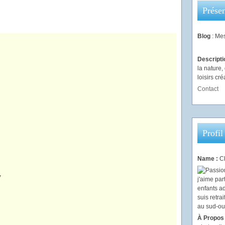
Présen
Blog
: Mes
Descript
la nature
loisirs créa
Contact
Profil
Name :
Ch
À Propos