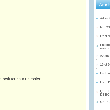
Articl
Adieu 2
MERCI,
C'est No
Encore 
merci)
50 ans 
19 et 2
Un Flam
 petit tour sur un rosier...
UNE J
QUELQ
DE BO
UNE CO