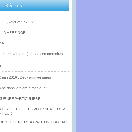
es Récents
016, voici venir 2017
 LA MERE NOËL...
ël....
un anniversaire ( pas de commentaires-
!
0 juin 2016 : Deux anniversaires
bé dans le "Jardin magique".
OURNEE PARTICULIERE
UES CLOCHETTES POUR BEAUCOUP
NHEUR
RNEILLE NOIRE A AVALE UN KLAXON !!!