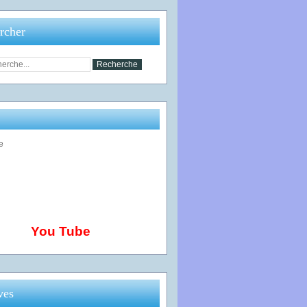
rcher
You Tube
ves