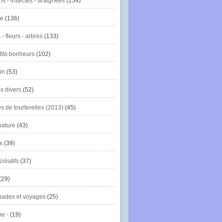
ns - insectes - araignées
(154)
ie
(136)
- fleurs - arbres
(133)
tits bonheurs
(102)
in
(53)
x divers
(52)
es de tourterelles (2013)
(45)
nature
(43)
x
(39)
créatifs
(37)
(29)
ades et voyages
(25)
e -
(19)