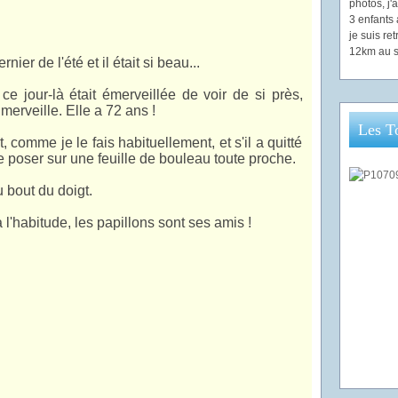
photos, j
3 enfants 
je suis re
12km au s
nier de l'été et il était si beau...
 jour-là était émerveillée de voir de si près,
 merveille. Elle a 72 ans !
Les T
, comme je le fais habituellement, et s'il a quitté
se poser sur une feuille de bouleau toute proche.
 bout du doigt.
a l'habitude, les papillons sont ses amis !