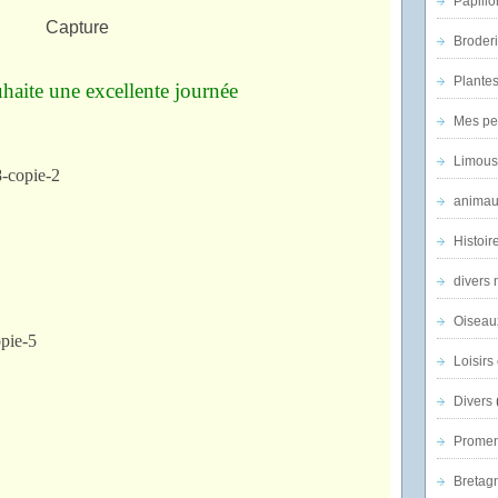
Papillo
Broder
Plantes 
haite une excellente journée
Mes pe
Limous
animau
Histoir
divers 
Oiseau
Loisirs 
Divers
Promen
Bretagn