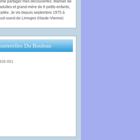
'aime partager mes découvertes. Maman de
adultes et grand-mère de 6 petits-enfants,
traitée. Je vis depuis septembre 1975 à
ud-ouest de Limoges (Haute-Vienne)
ourterelles Du Bouleau