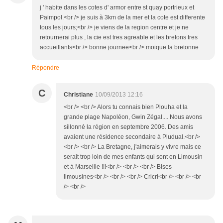
j ' habite dans les cotes d' armor entre st quay portrieux et
Paimpol.<br /> je suis à 3km de la mer et la cote est differente
tous les jours;<br /> je viens de la region centre et je ne
retournerai plus , la cie est tres agreable et les bretons tres
accueillants<br /> bonne journee<br /> moique la bretonne
Répondre
C
Christiane
10/09/2013 12:16
<br /> <br /> Alors tu connais bien Plouha et la
grande plage Napoléon, Gwin Zégal.... Nous avons
sillonné la région en septembre 2006. Des amis
avaient une résidence secondaire à Pludual.<br />
<br /> <br /> La Bretagne, j'aimerais y vivre mais ce
serait trop loin de mes enfants qui sont en Limousin
et à Marseille !!!<br /> <br /> <br /> Bises
limousines<br /> <br /> <br /> Cricri<br /> <br /> <br
/> <br />