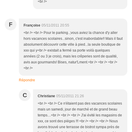
<br />
F
Françoise
05/11/2011 20:55
<br /> <br /> Pour le parking..;vous aviez la chance d'y aller
hors vacances scolaires...sinon, c'est inabordable!! Mais il faut
absolument découvrir cette ville à pied...la seule boutique de
xxx qui y<br /> existait a fermé sa porte voilà quelques
années (2 ou 3 je crois), mais les crêperies sont de qualité,
avis aux gourmands! Bises, natur'Lment.<br /> <br /> <br />
<br />
Répondre
C
Christiane
05/11/2011 21:26
<br /> <br /> Ce n'étaient pas des vacances scolaires
mais un samedi, jour de marché et de grand beau
temps....<br /> <br /> <br /> J'ai évité les magasins de
xxx, ce sont des pièges !!! <br /> <br /> <br /> Nous
avons trouvé une terrasse de bistrot sympa près de