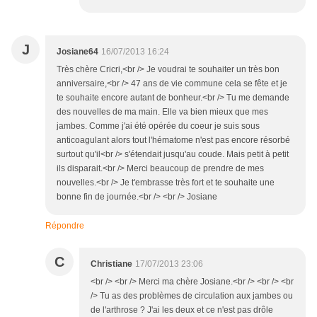
J
Josiane64
16/07/2013 16:24
Très chère Cricri,<br /> Je voudrai te souhaiter un très bon
anniversaire,<br /> 47 ans de vie commune cela se fête et je
te souhaite encore autant de bonheur.<br /> Tu me demande
des nouvelles de ma main. Elle va bien mieux que mes
jambes. Comme j'ai été opérée du coeur je suis sous
anticoagulant alors tout l'hématome n'est pas encore résorbé
surtout qu'il<br /> s'étendait jusqu'au coude. Mais petit à petit
ils disparait.<br /> Merci beaucoup de prendre de mes
nouvelles.<br /> Je t'embrasse très fort et te souhaite une
bonne fin de journée.<br /> <br /> Josiane
Répondre
C
Christiane
17/07/2013 23:06
<br /> <br /> Merci ma chère Josiane.<br /> <br /> <br
/> Tu as des problèmes de circulation aux jambes ou
de l'arthrose ? J'ai les deux et ce n'est pas drôle