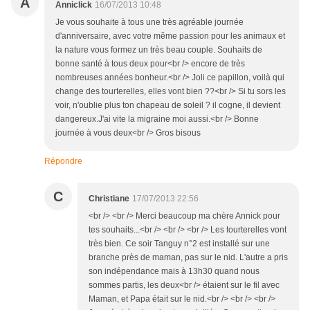
A
Anniclick
16/07/2013 10:48
Je vous souhaite à tous une très agréable journée
d'anniversaire, avec votre même passion pour les animaux et
la nature vous formez un très beau couple. Souhaits de
bonne santé à tous deux pour<br /> encore de très
nombreuses années bonheur.<br /> Joli ce papillon, voilà qui
change des tourterelles, elles vont bien ??<br /> Si tu sors les
voir, n'oublie plus ton chapeau de soleil ? il cogne, il devient
dangereux.J'ai vite la migraine moi aussi.<br /> Bonne
journée à vous deux<br /> Gros bisous
Répondre
C
Christiane
17/07/2013 22:56
<br /> <br /> Merci beaucoup ma chère Annick pour
tes souhaits...<br /> <br /> <br /> Les tourterelles vont
très bien. Ce soir Tanguy n°2 est installé sur une
branche près de maman, pas sur le nid. L'autre a pris
son indépendance mais à 13h30 quand nous
sommes partis, les deux<br /> étaient sur le fil avec
Maman, et Papa était sur le nid.<br /> <br /> <br />