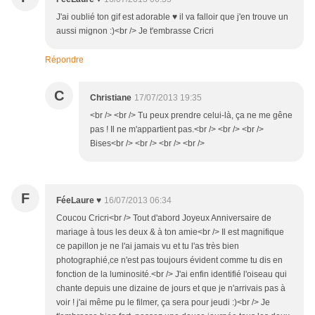
J'ai oublié ton gif est adorable ♥ il va falloir que j'en trouve un
aussi mignon :)<br /> Je t'embrasse Cricri
Répondre
C
Christiane
17/07/2013 19:35
<br /> <br /> Tu peux prendre celui-là, ça ne me gêne
pas ! Il ne m'appartient pas.<br /> <br /> <br />
Bises<br /> <br /> <br /> <br />
F
FéeLaure ♥
16/07/2013 06:34
Coucou Cricri<br /> Tout d'abord Joyeux Anniversaire de
mariage à tous les deux & à ton amie<br /> Il est magnifique
ce papillon je ne l'ai jamais vu et tu l'as très bien
photographié,ce n'est pas toujours évident comme tu dis en
fonction de la luminosité.<br /> J'ai enfin identifié l'oiseau qui
chante depuis une dizaine de jours et que je n'arrivais pas à
voir ! j'ai même pu le filmer, ça sera pour jeudi :)<br /> Je