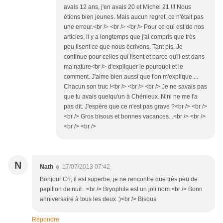
avais 12 ans, j'en avais 20 et Michel 21 !!! Nous
étions bien jeunes. Mais aucun regret, ce n'était pas
une erreur.<br /> <br /> <br /> Pour ce qui est de nos
articles, il y a longtemps que j'ai compris que très
peu lisent ce que nous écrivons. Tant pis. Je
continue pour celles qui lisent et parce qu'il est dans
ma nature<br /> d'expliquer le pourquoi et le
comment. J'aime bien aussi que l'on m'explique....
Chacun son truc !<br /> <br /> <br /> Je ne savais pas
que tu avais quelqu'un à Chénieux. Nini ne me l'a
pas dit. J'espère que ce n'est pas grave ?<br /> <br />
<br /> Gros bisous et bonnes vacances...<br /> <br />
<br /> <br />
N
Nath ☼
17/07/2013 07:42
Bonjour Cri, il est superbe, je ne rencontre que très peu de
papillon de nuit...<br /> Bryophile est un joli nom.<br /> Bonn
anniversaire à tous les deux :)<br /> Bisous
Répondre