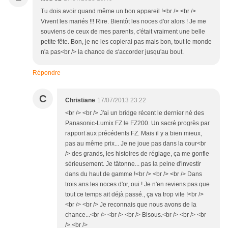
Tu dois avoir quand même un bon appareil !<br /> <br />
Vivent les mariés !!! Rire. Bientôt les noces d'or alors ! Je me
souviens de ceux de mes parents, c'était vraiment une belle
petite fête. Bon, je ne les copierai pas mais bon, tout le monde
n'a pas<br /> la chance de s'accorder jusqu'au bout.
Répondre
C
Christiane
17/07/2013 23:22
<br /> <br /> J'ai un bridge récent le dernier né des
Panasonic-Lumix FZ le FZ200. Un sacré progrès par
rapport aux précédents FZ. Mais il y a bien mieux,
pas au même prix... Je ne joue pas dans la cour<br
/> des grands, les histoires de réglage, ça me gonfle
sérieusement. Je tâtonne... pas la peine d'investir
dans du haut de gamme !<br /> <br /> <br /> Dans
trois ans les noces d'or, oui ! Je n'en reviens pas que
tout ce temps ait déjà passé., ça va trop vite !<br />
<br /> <br /> Je reconnais que nous avons de la
chance...<br /> <br /> <br /> Bisous.<br /> <br /> <br
/> <br />