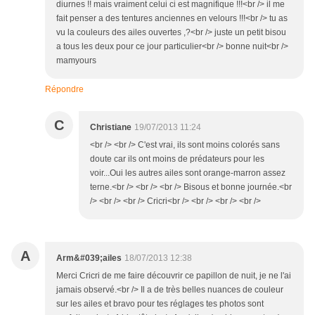
diurnes !! mais vraiment celui ci est magnifique !!!<br /> il me
fait penser a des tentures anciennes en velours !!!<br /> tu as
vu la couleurs des ailes ouvertes ,?<br /> juste un petit bisou
a tous les deux pour ce jour particulier<br /> bonne nuit<br />
mamyours
Répondre
C
Christiane
19/07/2013 11:24
<br /> <br /> C'est vrai, ils sont moins colorés sans
doute car ils ont moins de prédateurs pour les
voir...Oui les autres ailes sont orange-marron assez
terne.<br /> <br /> <br /> Bisous et bonne journée.<br
/> <br /> <br /> Cricri<br /> <br /> <br /> <br />
A
Arm&#039;ailes
18/07/2013 12:38
Merci Cricri de me faire découvrir ce papillon de nuit, je ne l'ai
jamais observé.<br /> Il a de très belles nuances de couleur
sur les ailes et bravo pour tes réglages tes photos sont