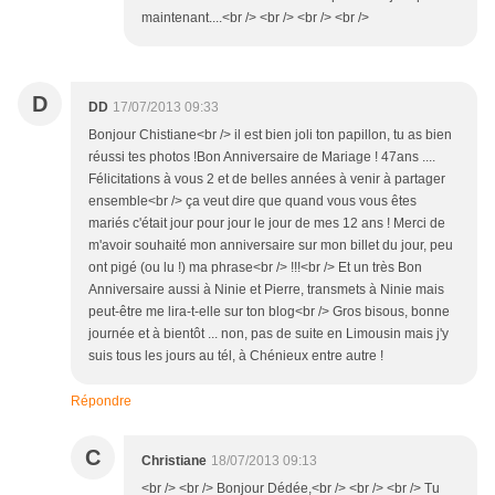
maintenant....<br /> <br /> <br /> <br />
D
DD
17/07/2013 09:33
Bonjour Chistiane<br /> il est bien joli ton papillon, tu as bien
réussi tes photos !Bon Anniversaire de Mariage ! 47ans ....
Félicitations à vous 2 et de belles années à venir à partager
ensemble<br /> ça veut dire que quand vous vous êtes
mariés c'était jour pour jour le jour de mes 12 ans ! Merci de
m'avoir souhaité mon anniversaire sur mon billet du jour, peu
ont pigé (ou lu !) ma phrase<br /> !!!<br /> Et un très Bon
Anniversaire aussi à Ninie et Pierre, transmets à Ninie mais
peut-être me lira-t-elle sur ton blog<br /> Gros bisous, bonne
journée et à bientôt ... non, pas de suite en Limousin mais j'y
suis tous les jours au tél, à Chénieux entre autre !
Répondre
C
Christiane
18/07/2013 09:13
<br /> <br /> Bonjour Dédée,<br /> <br /> <br /> Tu