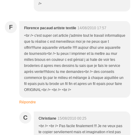
/>
F
Florence pacaud artiste textile
14/08/2010 17:57
<br /> c'est super cet article j'admire tout le travail informatique
que tu réalise c est merveilleux moi je ne peux que t
offrir!!!!une aquarelle virtuelle !!!!! aujour dhui une aquarelle
de tournesols<br /> tu peux l imprimer et la mettre au mur
milles bisous en couleur c est génial j ai hate de voir tes
broderies d apres mes dessins tu sais que je fais le service
après vente!!!!donc tu me demandes<br /> des conseils
commence tjs par le milieu et mélange à chaque aiguillée un
fil epais puis tu brode un fil fin et apres un fil epais pour faire
ORIGINAL<br /> <br /> <br />
Répondre
C
Christiane
15/08/2010 00:25
<br /> <br /> Pas facile finalement !!! Je ne veux pas
te copier servilement mais et imagination n'est pas