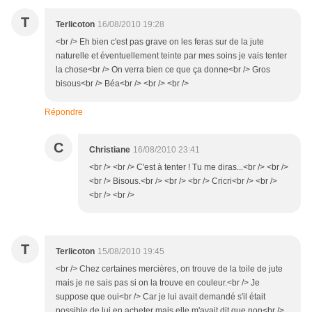
T
Terlicoton
16/08/2010 19:28
<br /> Eh bien c'est pas grave on les feras sur de la jute
naturelle et éventuellement teinte par mes soins je vais tenter
la chose<br /> On verra bien ce que ça donne<br /> Gros
bisous<br /> Béa<br /> <br /> <br />
Répondre
C
Christiane
16/08/2010 23:41
<br /> <br /> C'est à tenter ! Tu me diras...<br /> <br />
<br /> Bisous.<br /> <br /> <br /> Cricri<br /> <br />
<br /> <br />
T
Terlicoton
15/08/2010 19:45
<br /> Chez certaines mercières, on trouve de la toile de jute
mais je ne sais pas si on la trouve en couleur.<br /> Je
suppose que oui<br /> Car je lui avait demandé s'il était
possible de lui en acheter mais elle m'avait dit que non<br />