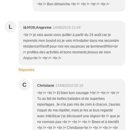
<br /> Bon dimanche.<br /> <br /> <br /> <br />
L
l&#039;Angevine
14/08/2010 21:04
<br /> je vais aussi vous quitter à partir du 24 août car je
reprends mon boulot où je vais m'installer dans ma secondre
résidence!!!!sniff pour moi les vacances se terminent!!!!lol<br
/> profites des activités et bons moments,bisous de mon
Anjou<br /> <br /> <br />
Répondre
C
Christiane
15/08/2010 00:19
<br /> <br /> Et bien bon courage !<br /> <br /> <br />
Tu as fait de belles balades et de superbes
reportages. Je n'ai pas mis de com à chacun, j'aurais
risqué de ma répéter, mais je les ai tous regardé
avec intérêtcar j'ai découvert une région<br /> que je
ne connais pas.<br /> <br /> <br /> Bises et à bientôt.
<br /> <br /> <br /> Christiane<br /> <br /> <br /> <br