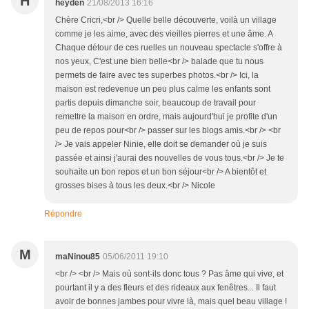
H
heyden
21/08/2013 16:16
Chère Cricri,<br /> Quelle belle découverte, voilà un village
comme je les aime, avec des vieilles pierres et une âme. A
Chaque détour de ces ruelles un nouveau spectacle s'offre à
nos yeux, C'est une bien belle<br /> balade que tu nous
permets de faire avec tes superbes photos.<br /> Ici, la
maison est redevenue un peu plus calme les enfants sont
partis depuis dimanche soir, beaucoup de travail pour
remettre la maison en ordre, mais aujourd'hui je profite d'un
peu de repos pour<br /> passer sur les blogs amis.<br /> <br
/> Je vais appeler Ninie, elle doit se demander où je suis
passée et ainsi j'aurai des nouvelles de vous tous.<br /> Je te
souhaite un bon repos et un bon séjour<br /> A bientôt et
grosses bises à tous les deux.<br /> Nicole
Répondre
M
maNinou85
05/06/2011 19:10
<br /> <br /> Mais où sont-ils donc tous ? Pas âme qui vive, et
pourtant il y a des fleurs et des rideaux aux fenêtres... Il faut
avoir de bonnes jambes pour vivre là, mais quel beau village !