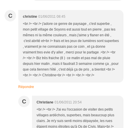
C
christine
01/06/2011 08:45
<br /> <br /> j'adore ce genre de paysage , c'est superbe ,
mon petit village de Soyons est aussi tout en pierre , pas les
mêmes ni la même couleurs , mais j'aime y flaner en été ,
c'est abrité et<br /> frais et les jeux de lumières sont superbes
, vraiment je ne connaissais pas ce coin , et ça donne
vraiment tres evie d'y aller , merci pour le partage .<br /> <br
/> <br /> Biz très fraiche (8 ) ce matin et pas mal de pluie
depuis hier matin , mais il faudrait 3 semaine comme ça , pour
que cela tiennen l'été , c'est déjà ça de pris , a bientot <br />
<br /> <br /> Christine<br /> <br /> <br /> <br />
Répondre
C
Christiane
01/06/2011 20:54
<br /> <br /> J'ai eu l'occasion de visiter des petits
villages ardéchois, superbes, mais beaucoup plus
clairs. Je m'y suis senti moins dépaysée, les rues
étaient moins étroites qu'à Os de Civis. Mais<br />