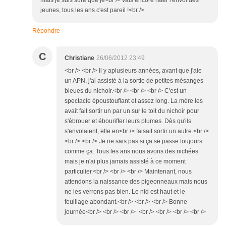
mais je suis sûre que je<br /> vais encore rater l'envol des
jeunes, tous les ans c'est pareil !<br />
Répondre
C
Christiane
26/06/2012 23:49
<br /> <br /> Il y aplusieurs années, avant que j'aie
un APN, j'ai assisté à la sortie de petites mésanges
bleues du nichoir.<br /> <br /> <br /> C'est un
spectacle époustouflant et assez long. La mère les
avait fait sortir un par un sur le toit du nichoir pour
s'ébrouer et ébouriffer leurs plumes. Dès qu'ils
s'envolaient, elle en<br /> faisait sortir un autre.<br />
<br /> <br /> Je ne sais pas si ça se passe toujours
comme ça. Tous les ans nous avons des nichées
mais je n'ai plus jamais assisté à ce moment
particulier.<br /> <br /> <br /> Maintenant, nous
attendons la naissance des pigeonneaux mais nous
ne les verrons pas bien. Le nid est haut et le
feuillage abondant.<br /> <br /> <br /> Bonne
journée<br /> <br /> <br /> <br /> <br /> <br /> <br />