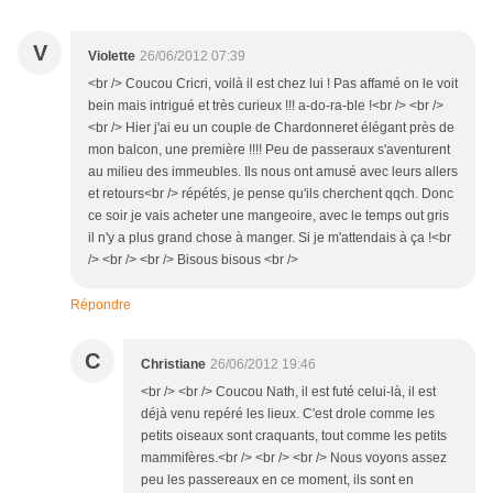
V
Violette
26/06/2012 07:39
<br /> Coucou Cricri, voilà il est chez lui ! Pas affamé on le voit
bein mais intrigué et très curieux !!! a-do-ra-ble !<br /> <br />
<br /> Hier j'ai eu un couple de Chardonneret élégant près de
mon balcon, une première !!!! Peu de passeraux s'aventurent
au milieu des immeubles. Ils nous ont amusé avec leurs allers
et retours<br /> répétés, je pense qu'ils cherchent qqch. Donc
ce soir je vais acheter une mangeoire, avec le temps out gris
il n'y a plus grand chose à manger. Si je m'attendais à ça !<br
/> <br /> <br /> Bisous bisous <br />
Répondre
C
Christiane
26/06/2012 19:46
<br /> <br /> Coucou Nath, il est futé celui-là, il est
déjà venu repéré les lieux. C'est drole comme les
petits oiseaux sont craquants, tout comme les petits
mammifères.<br /> <br /> <br /> Nous voyons assez
peu les passereaux en ce moment, ils sont en