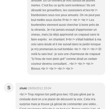
amusée. En ce moment je vois surtout de jeunes
merles. C'est fou ce qu'ils sont nombreux ! Ils ont
dévasté les groseilliers, les cassissiers et les<br />
framboisiers sous nos yeux amusés. On ne peut pas
tout mettre sous cloche !!!<br /> <br /> <br /> Les
tourterelles viennent aussi chercher à boire près de
la véranda. Je n'ai jamais essayé d'apprivoiser un
oiseau, mais j'ai déjà apprivoisé un crapaud sans le
faire exprès : en chantant. Il<br /> s'était habitué à ma
voix sans doute et il me suivait dans le jardin lorsque
je m'y promenais la nuit tombée.<br /> <br /> <br /> Et
voilà tu sais tout : je suis une charmeuse de crapaud
"à l'insu de mon plein gré" comme dirait un certain
coureur devenu consultant....<br /> <br /> <br />
Bisous.<br /> <br /> <br /> <br />
S
shuki
28/06/2012 20:04
<br /> Trop mignon ton petit gros-bec ! Et pas gêné par la
cinéaste dont on a le plaisir de découvrir la voix. Cela m'a
surprise mais je trouve çà génial de commenter une vidéo...