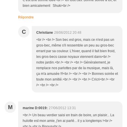
C'est une bonne idée<br /> en tout cas. Bonne soirée à toi, et
bien amicalement Shuki<br />
Répondre
C
Christiane
28/06/2012 20:48
<br /> <br /> Son bec est gros, mais ce n'est pas un
gros-bec, même s'il ressemble un peu au gros-bec
errant par sa couleur. L'hiver, quand il fait bien froid,
les gros-becs casse noyaux viennent dans<br />
notre jardin.<br /> <br /> <br /> Généralement, je
remplace nos parlottes par de la musique, mais là,
ça m'a amusée !!!<br /> <br /> <br /> Bonnes soirée et
toute mon amitié.<br /> <br /> <br /> Cricri<br /> <br
/> <br /> <br />
M
marine D:0019:
27/06/2012 13:31
<br /> Un beau verdier saisi en train de boire, un plaisir... La
hulotte est mon amie, j'en ai parlé... il y a longtemps !<br />
<br /> <br /> Bisous<br />