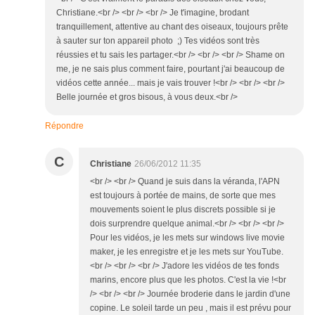
Christiane.<br /> <br /> <br /> Je t'imagine, brodant
tranquillement, attentive au chant des oiseaux, toujours prête
à sauter sur ton appareil photo ;) Tes vidéos sont très
réussies et tu sais les partager.<br /> <br /> <br /> Shame on
me, je ne sais plus comment faire, pourtant j'ai beaucoup de
vidéos cette année... mais je vais trouver !<br /> <br /> <br />
Belle journée et gros bisous, à vous deux.<br />
Répondre
C
Christiane
26/06/2012 11:35
<br /> <br /> Quand je suis dans la véranda, l'APN
est toujours à portée de mains, de sorte que mes
mouvements soient le plus discrets possible si je
dois surprendre quelque animal.<br /> <br /> <br />
Pour les vidéos, je les mets sur windows live movie
maker, je les enregistre et je les mets sur YouTube.
<br /> <br /> <br /> J'adore les vidéos de tes fonds
marins, encore plus que les photos. C'est la vie !<br
/> <br /> <br /> Journée broderie dans le jardin d'une
copine. Le soleil tarde un peu , mais il est prévu pour