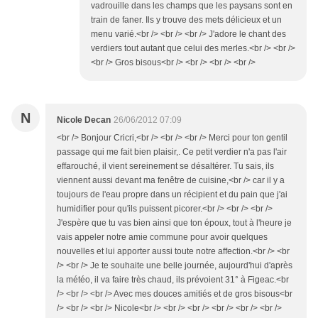
vadrouille dans les champs que les paysans sont en
train de faner. Ils y trouve des mets délicieux et un
menu varié.<br /> <br /> <br /> J'adore le chant des
verdiers tout autant que celui des merles.<br /> <br />
<br /> Gros bisous<br /> <br /> <br /> <br />
N
Nicole Decan
26/06/2012 07:09
<br /> Bonjour Cricri,<br /> <br /> <br /> Merci pour ton gentil
passage qui me fait bien plaisir,. Ce petit verdier n'a pas l'air
effarouché, il vient sereinement se désaltérer. Tu sais, ils
viennent aussi devant ma fenêtre de cuisine,<br /> car il y a
toujours de l'eau propre dans un récipient et du pain que j'ai
humidifier pour qu'ils puissent picorer.<br /> <br /> <br />
J'espère que tu vas bien ainsi que ton époux, tout à l'heure je
vais appeler notre amie commune pour avoir quelques
nouvelles et lui apporter aussi toute notre affection.<br /> <br
/> <br /> Je te souhaite une belle journée, aujourd'hui d'après
la météo, il va faire très chaud, ils prévoient 31° à Figeac.<br
/> <br /> <br /> Avec mes douces amitiés et de gros bisous<br
/> <br /> <br /> Nicole<br /> <br /> <br /> <br /> <br /> <br />