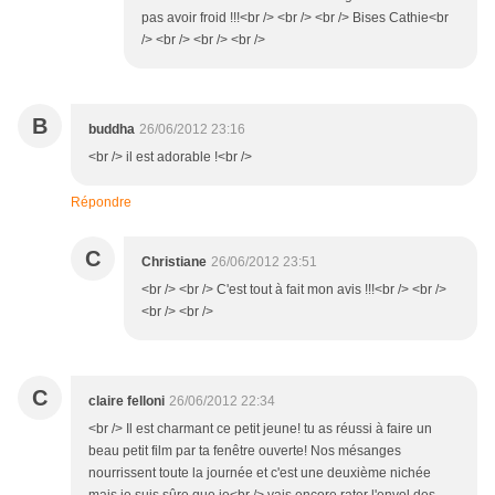
pas avoir froid !!!<br /> <br /> <br /> Bises Cathie<br
/> <br /> <br /> <br />
B
buddha
26/06/2012 23:16
<br /> il est adorable !<br />
Répondre
C
Christiane
26/06/2012 23:51
<br /> <br /> C'est tout à fait mon avis !!!<br /> <br />
<br /> <br />
C
claire felloni
26/06/2012 22:34
<br /> Il est charmant ce petit jeune! tu as réussi à faire un
beau petit film par ta fenêtre ouverte! Nos mésanges
nourrissent toute la journée et c'est une deuxième nichée