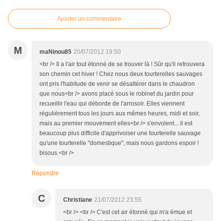
Ajouter un commentaire
M
maNinou85
20/07/2012 19:50
<br /> Il a l'air tout étonné de se trouver là ! Sûr qu'il retrouvera
son chemin cet hiver ! Chez nous deux tourterelles sauvages
ont pris l'habitude de venir se désaltérer dans le chaudron
que nous<br /> avons placé sous le robinet du jardin pour
recueillir l'eau qui déborde de l'arrosoir. Elles viennent
régulièrement tous les jours aux mêmes heures, midi et soir,
mais au premier mouvement elles<br /> s'envolent... il est
beaucoup plus difficile d'apprivoiser une tourterelle sauvage
qu'une tourterelle "domestique", mais nous gardons espoir !
bisous <br />
Répondre
C
Christiane
21/07/2012 23:55
<br /> <br /> C'est cet air étonné qui m'a émue et