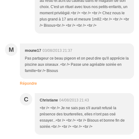
au resto et acht du cadeau dans le magasin de son
choix. C'est un rituel avec tous nos petits-enfants, un
moment privilégié.<br /> <br /> <br /> Chez nous le
plus grand à 17 ans et mesure 1m82.<br /> <br /> <br
/> Bisous<br /> <br /> <br /> <br />
M
moune17
03/08/2013 21:37
Pas partageur ce beau pigeon et on peut dire qu'il apprécie la
piscine aux oiseaux .<br /> Passe une agréable soirée en
famille<br /> Bisous
Répondre
C
Christiane
04/08/2013 21:43
<br /> <br /> Je ne sais pas s'il aurait refusé la
présence des tourterelles, elles n'ont pas osé
essayer...<br /> <br /> <br /> Bisous et bonne fin de
soirée.<br /> <br /> <br /> <br />