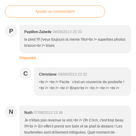
Ajouter un commentaire
P
Papillon-Zabelle
08/08/2013 20:33
le pied !!!! j'veux toujours la meme !!!lol<br /> superbes photos
bravos<br /> bises
Répondre
C
Christiane
09/08/2013 22:32
<br /> <br /> Facile : c'est un couvercle de poubelle !
<br /> <br /> <br /> Bises<br /> <br /> <br /> <br />
N
Nath
07/08/2013 15:36
Je n'étais pas revenue la voir,<br /> Oh Cricri, c'est trop beau
!!!!<br /> En effet il prend son bain et se plait là-dedans ! Les
tourterelles sont drôlement intriguées. Quel moment de