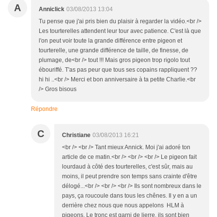
A
Anniclick
03/08/2013 13:04
Tu pense que j'ai pris bien du plaisir à regarder la vidéo.<br />
Les tourterelles attendent leur tour avec patience. C'est là que
l'on peut voir toute la grande différence entre pigeon et
tourterelle, une grande différence de taille, de finesse, de
plumage, de<br /> tout !!! Mais gros pigeon trop rigolo tout
ébouriffé. T'as pas peur que tous ses copains rappliquent ??
hi hi ..<br /> Merci et bon anniversaire à ta petite Charlie.<br
/> Gros bisous
Répondre
C
Christiane
03/08/2013 16:21
<br /> <br /> Tant mieux Annick. Moi j'ai adoré ton
article de ce matin.<br /> <br /> <br /> Le pigeon fait
lourdaud à côté des tourterelles, c'est sûr, mais au
moins, il peut prendre son temps sans crainte d'être
délogé...<br /> <br /> <br /> Ils sont nombreux dans le
pays, ça roucoule dans tous les chênes. Il y en a un
derrière chez nous que nous appelons HLM à
pigeons. Le tronc est garni de lierre, ils sont bien