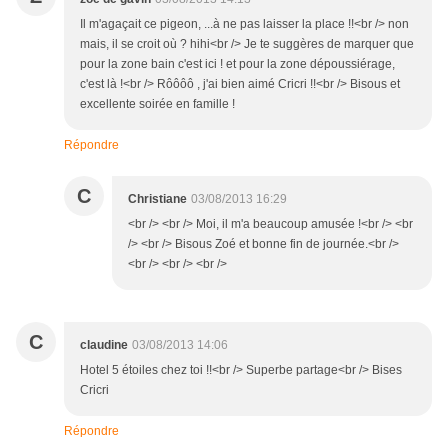
Il m'agaçait ce pigeon, ...à ne pas laisser la place !!<br /> non
mais, il se croit où ? hihi<br /> Je te suggères de marquer que
pour la zone bain c'est ici ! et pour la zone dépoussiérage,
c'est là !<br /> Rôôôô , j'ai bien aimé Cricri !!<br /> Bisous et
excellente soirée en famille !
Répondre
C
Christiane
03/08/2013 16:29
<br /> <br /> Moi, il m'a beaucoup amusée !<br /> <br
/> <br /> Bisous Zoé et bonne fin de journée.<br />
<br /> <br /> <br />
C
claudine
03/08/2013 14:06
Hotel 5 étoiles chez toi !!<br /> Superbe partage<br /> Bises
Cricri
Répondre