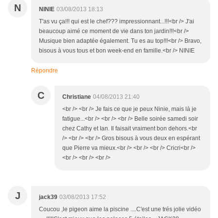
N
NINIE
03/08/2013 18:13
T'as vu ça!!! qui est le chef??? impressionnant...!!!<br /> J'ai
beaucoup aimé ce moment de vie dans ton jardin!!!<br />
Musique bien adaptée également. Tu es au top!!!<br /> Bravo,
bisous à vous tous et bon week-end en famille.<br /> NINIE
Répondre
C
Christiane
04/08/2013 21:40
<br /> <br /> Je fais ce que je peux Ninie, mais là je
fatigue...<br /> <br /> <br /> Belle soirée samedi soir
chez Cathy et Ian. Il faisait vraiment bon dehors.<br
/> <br /> <br /> Gros bisous à vous deux en espérant
que Pierre va mieux.<br /> <br /> <br /> Cricri<br />
<br /> <br /> <br />
J
jack39
03/08/2013 17:52
Coucou ,le pigeon aime la piscine ....C'est une trés jolie vidéo