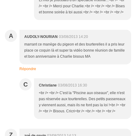
Et moi je jouissais d'un spectacle insolite...<br /> <br
/> <br /> Merci pour Charlie.<br /> <br /> <br /> Bises
et bonne soirée à toi aussi.<br /> <br /> <br /> <br />
A
AUDOLY-NOURIAN
03/08/2013 14:20
marrant ce manège du pigeon et des tourterelles il a pris leur
place ce coquin là et super ta vidéo bonne réunion de famille
et bon anniversaire à Charlie bisous MA
Répondre
C
Christiane
03/08/2013 16:30
<br /> <br /> C'est la "Piscine aux oiseaux", elle n'est
pas réservée aux tourterelles. Des petits passereaux
y viennent aussi, mais ils ne font pas la loi !<br /> <br
/> <br /> Bisous. Cricri<br /> <br /> <br /> <br />
Z
zoé de gavin
03/08/2013 14:13