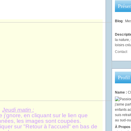
Présen
Blog
: Mes
Descript
la nature
loisirs créa
Contact
Profil
Name :
Ch
Jeudi matin :
j'gnore, en cliquant sur le lien que
nnées, les images sont coupées.
cliquer sur "Retour à l'accueil" en bas de
À Propos