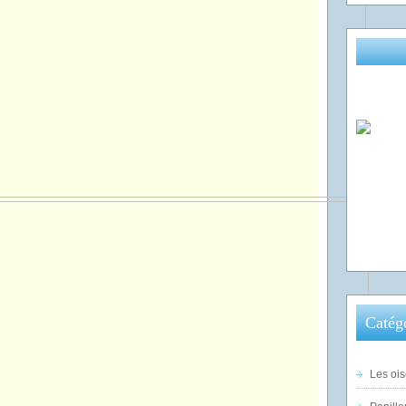
Catég
Les ois