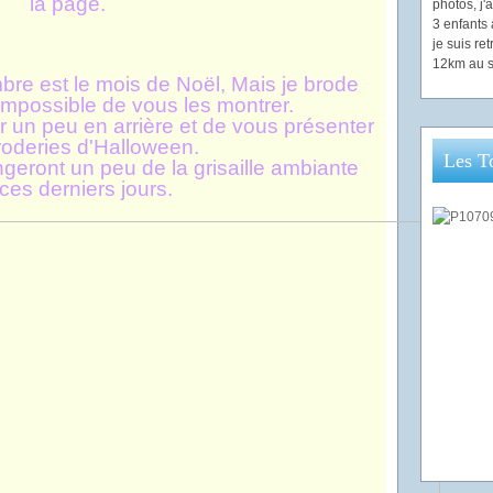
la page.
photos, j
3 enfants 
je suis re
12km au s
re est le mois de Noël, Mais je brode
 impossible de vous les montrer.
ir un peu en arrière et de vous présenter
oderies d'Halloween.
Les T
eront un peu de la grisaille ambiante
ces derniers jours.