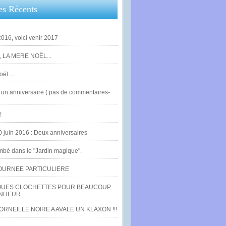
es Récents
016, voici venir 2017
 LA MERE NOËL...
ël....
un anniversaire ( pas de commentaires-
!
0 juin 2016 : Deux anniversaires
bé dans le "Jardin magique".
OURNEE PARTICULIERE
UES CLOCHETTES POUR BEAUCOUP
NHEUR
RNEILLE NOIRE A AVALE UN KLAXON !!!