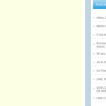
Articl
Adieu 2
MERCI,
C'est No
Encore 
merci)
50 ans 
19 et 2
Un Flam
UNE J
QUELQ
DE BO
UNE CO