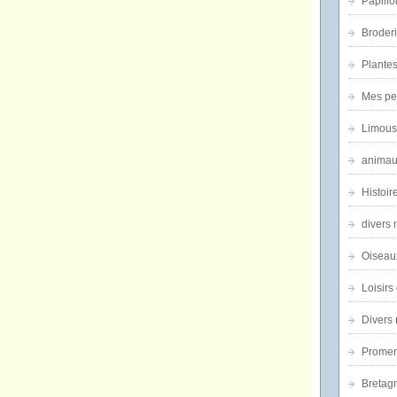
Papillo
Broder
Plantes 
Mes pe
Limous
animau
Histoir
divers 
Oiseau
Loisirs 
Divers
Promen
Bretagn