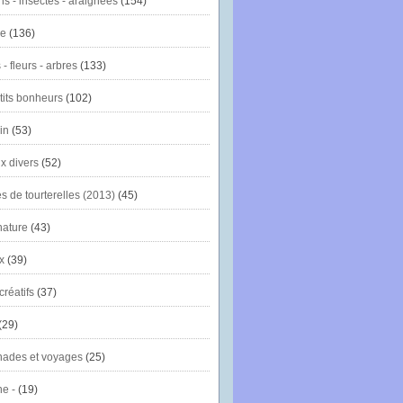
ns - insectes - araignées
(154)
ie
(136)
- fleurs - arbres
(133)
tits bonheurs
(102)
in
(53)
x divers
(52)
es de tourterelles (2013)
(45)
nature
(43)
x
(39)
créatifs
(37)
(29)
ades et voyages
(25)
e -
(19)