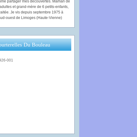
'aime partager mes découvertes. Maman de
adultes et grand-mère de 6 petits-enfants,
traitée. Je vis depuis septembre 1975 à
ud-ouest de Limoges (Haute-Vienne)
ourterelles Du Bouleau