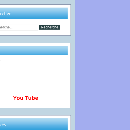
rcher
You Tube
ves