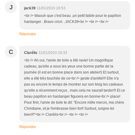
J
jack39
11/01/2010 18:53
<br /> Waouh que c'est beau ,un petit faible pour le papillon
hardanger ..Bravo cricri ..JACK39<br /> <br /> <br />
Répondre
C
Clarélis
11/01/2010 18:33
<br /> Ah oui, l'amie de toile a été ravie! Un magnifique
cadeau, qu'elle a sous les yeux une bonne partie de la
journée (il est en bonne place dans son atelier!) Et surtout,
elle a été très touchée de ce<br /> geste d'amitié!!! Elle n'a
pas eu encore le temps de montrer sur son blog les cadeaux
qu'elle a récemment reçus , mais cela ne saurait tarder!!! Et ce
beau papillon en hardanger figurera en bonne<br /> place!
Pour finir, l'amie de toile te dit: "Encore mille mercis, ma chère
Christiane, et je t'embrasse bien fort! Surtout, soigne-toi
bien!!!"<br /> Clarélis<br /> <br /> <br />
Répondre